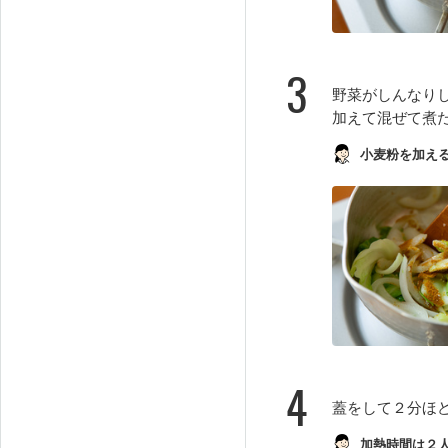
3
野菜がしんなり
加えて混ぜて煮
小麦粉を加え
4
蓋をして２分ほ
加熱時間は２