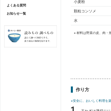
小麦粉
よくある質問
顆粒コンソメ
お知らせ一覧
水
※ 材料は野菜の皮、肉
作り方
※安全に、おいしく料理を
1
玉ねぎは薄切りに