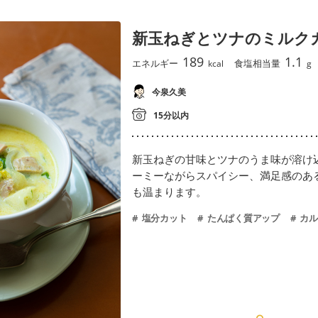
新玉ねぎとツナのミルク
189
1.1
エネルギー
食塩相当量
kcal
g
今泉久美
15分以内
新玉ねぎの甘味とツナのうま味が溶け
ーミーながらスパイシー、満足感のあ
も温まります。
塩分カット
たんぱく質アップ
カル