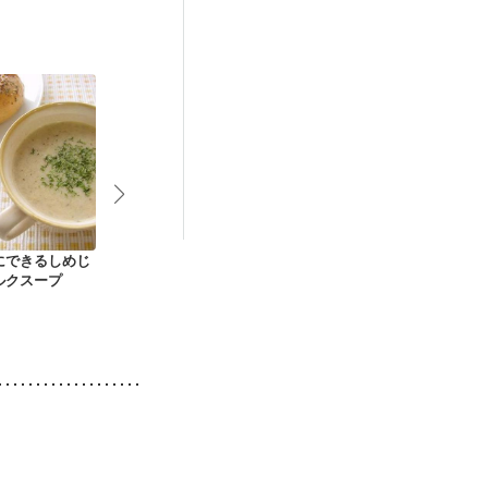
にできるしめじ
余り野菜でカレーク
玉ねぎとにんじんの
簡単 クラム
ルクスープ
リームスープ
ポタージュ
ー