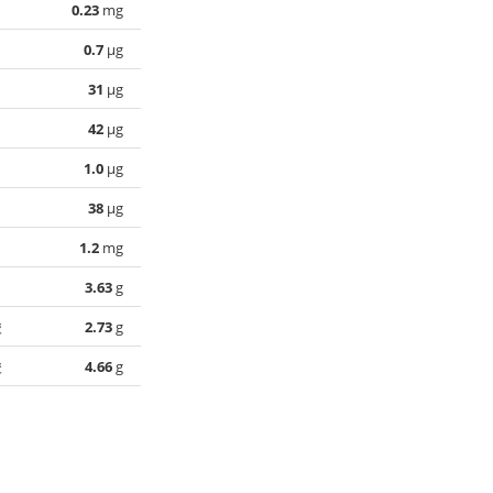
0.23
mg
0.7
µg
31
µg
42
µg
1.0
µg
38
µg
1.2
mg
3.63
g
酸
2.73
g
酸
4.66
g