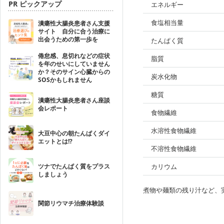
PR ピックアップ
エネルギー
食塩相当量
潰瘍性大腸炎患者さん支援
サイト 自分に合う治療に
出会うための第一歩を
たんぱく質
倦怠感、息切れなどの症状
脂質
を年のせいにしていません
か？そのサイン心臓からの
炭水化物
SOSかもしれません
糖質
潰瘍性大腸炎患者さん座談
会レポート
食物繊維
水溶性食物繊維
大豆中心の朝たんぱくダイ
エットとは!?
不溶性食物繊維
ツナでたんぱく質をプラス
カリウム
しましょう
煮物や麺類の残り汁など、
関節リウマチ治療体験談