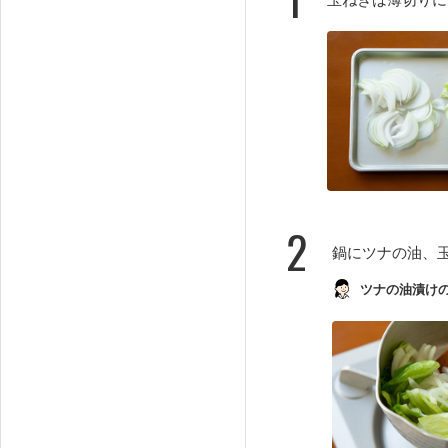
2
鍋にツナの油、
ツナの油漬け