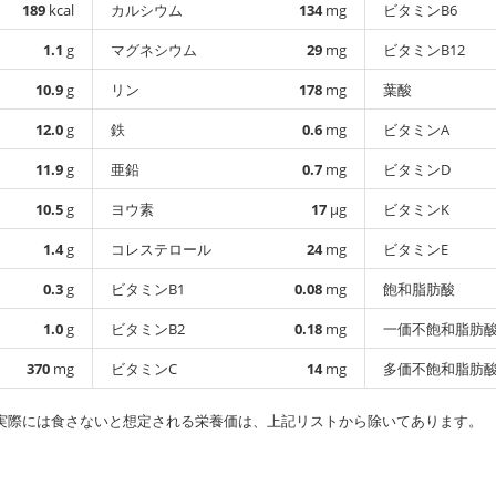
189
kcal
カルシウム
134
mg
ビタミンB6
1.1
g
マグネシウム
29
mg
ビタミンB12
10.9
g
リン
178
mg
葉酸
12.0
g
鉄
0.6
mg
ビタミンA
11.9
g
亜鉛
0.7
mg
ビタミンD
10.5
g
ヨウ素
17
µg
ビタミンK
1.4
g
コレステロール
24
mg
ビタミンE
0.3
g
ビタミンB1
0.08
mg
飽和脂肪酸
1.0
g
ビタミンB2
0.18
mg
一価不飽和脂肪
370
mg
ビタミンC
14
mg
多価不飽和脂肪
実際には食さないと想定される栄養価は、上記リストから除いてあります。