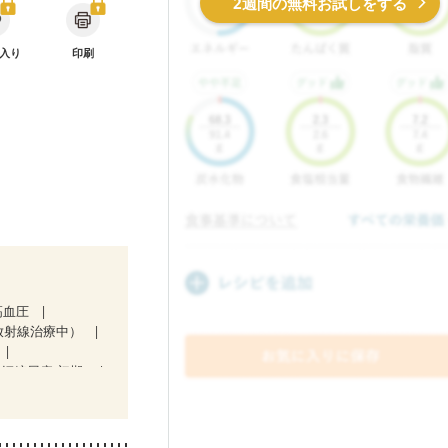
2週間の無料お試しをする
入り
印刷
高血圧
放射線治療中）
娠糖尿病(初期)