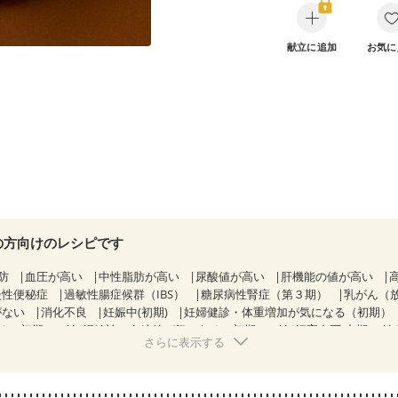
献立に追加
お気に
の方向けのレシピです
防
血圧が高い
中性脂肪が高い
尿酸値が高い
肝機能の値が高い
慢性便秘症
過敏性腸症候群（IBS）
糖尿病性腎症（第３期）
乳がん（
がない
消化不良
妊娠中(初期)
妊婦健診・体重増加が気になる（初期）
る（初期）
妊婦健診・血糖値が気になる（初期）
妊娠高血圧(中期)
妊
さらに表示する
混合栄養）
産後（ミルク）
骨折
骨粗しょう症
関節リウマチ
た体作り）
低栄養予防
貧血対策
ニキビ・肌荒れ
妊活中
更年期