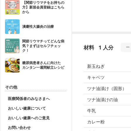
【関節リウマチをお持ちの
方】新規会員登録はこちら
から
潰瘍性大腸炎の治療
関節リウマチってどんな病
気？まずはセルフチェッ
材料
1 人分
ク！
糖尿病患者さんに向けた
新玉ねぎ
カンタン一週間献立レシピ
キャベツ
その他
ツナ油漬け（固形）
医療関係者のみなさまへ
ツナ油漬けの油
おいしい健康について
牛乳
おいしい健康へのご意見
カレー粉
お問い合わせ