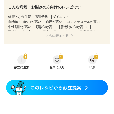
こんな病気・お悩みの方向けのレシピです
健康的な食生活・病気予防
ダイエット
血糖値・HbA1cが高い
血圧が高い
コレステロールが高い
中性脂肪が高い
尿酸値が高い
肝機能の値が高い
腎機能の値が高い
糖尿病（2型）
高血圧
脂質異常症
さらに表示する
高尿酸血症（痛風）
狭心症
心筋梗塞
心臓弁膜症
心不全
胃ポリープ
逆流性食道炎
胆石症
慢性膵炎（移行期・寛解期）
非アルコール性脂肪肝
痔
慢性便秘症
過敏性腸症候群（IBS）
睡眠時無呼吸症候群
糖尿病性腎症（第１期）
糖尿病性腎症（第２期）
糖尿病性腎症（第３期）
CKD（ステージ１）
CKD（ステージ２）
献立に追加
CKD（ステージ３a）
お気に入り
印刷
乳がん（抗がん剤治療中）
乳がん（ホルモン療法中）
乳がん（放射線治療中）
乳がん治療を終えた方・経過観察中の方など
妊娠中(初期)
妊婦健診・体重増加が気になる（初期）
妊婦健診・血圧が気になる（初期）
妊婦健診・血糖値が気になる（初期）
妊娠高血圧(中期)
妊娠糖尿病(初期)
産後（母乳）
産後（混合栄養）
産後（ミルク）
骨折
骨粗しょう症
関節リウマチ
乾癬
フレイル（年齢に合わせた体作り）
低栄養予防