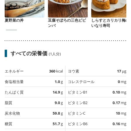
夏野菜の丼
豆腐そぼろの三色ビビ
しらすとカリカリ梅の
ンバ
いなり寿司
すべての栄養価
(1人分)
エネルギー
360
kcal
ヨウ素
17
µg
食塩相当量
1.0
g
コレステロール
0
mg
たんぱく質
14.9
g
ビタミンB1
0.10
mg
脂質
9.0
g
ビタミンB2
0.17
mg
炭水化物
59.8
g
ビタミンC
10
mg
糖質
51.7
g
ビタミンB6
0.16
mg