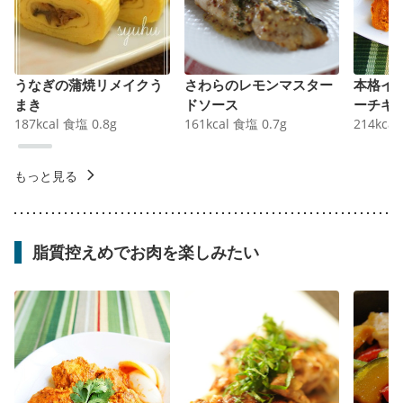
うなぎの蒲焼リメイクう
さわらのレモンマスター
本格イ
まき
ドソース
ーチキ
187
kcal
食塩
0.8
g
161
kcal
食塩
0.7
g
214
kcal
もっと見る
脂質控えめでお肉を楽しみたい