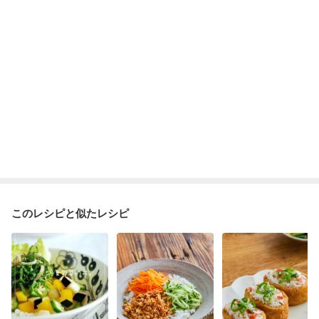
貧血対策
ニキビ・肌荒れ
妊活中
更年期
このレシピと似たレシピ