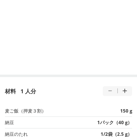
材料
1 人分
麦ご飯（押麦３割）
150 g
納豆
1パック（40 g）
納豆のたれ
1/2袋（2.5 g）