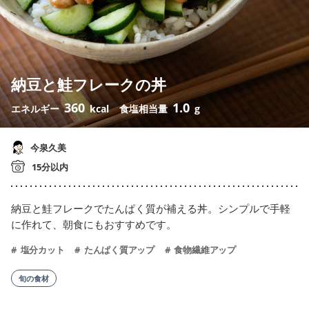
納豆と鮭フレークの丼
360
1.0
エネルギー
kcal
食塩相当量
g
今泉久美
15分以内
納豆と鮭フレークでたんぱく質が補える丼。シンプルで手軽
に作れて、朝食にもおすすめです。
塩分カット
たんぱく質アップ
食物繊維アップ
旬の食材