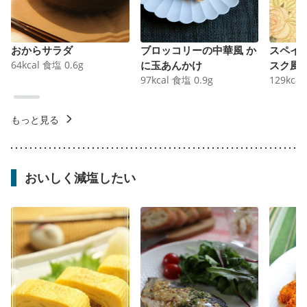
おからサラダ
ブロッコリーの中華風 か
スペイ
64
kcal
食塩
0.6
g
に玉あんかけ
スク風
97
kcal
食塩
0.9
g
129
kcal
もっと見る
おいしく減塩したい