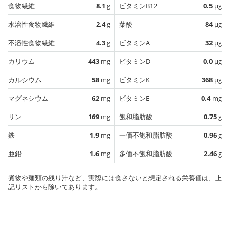
食物繊維
8.1
g
ビタミンB12
0.5
µg
水溶性食物繊維
2.4
g
葉酸
84
µg
不溶性食物繊維
4.3
g
ビタミンA
32
µg
カリウム
443
mg
ビタミンD
0.0
µg
カルシウム
58
mg
ビタミンK
368
µg
マグネシウム
62
mg
ビタミンE
0.4
mg
リン
169
mg
飽和脂肪酸
0.75
g
鉄
1.9
mg
一価不飽和脂肪酸
0.96
g
亜鉛
1.6
mg
多価不飽和脂肪酸
2.46
g
煮物や麺類の残り汁など、実際には食さないと想定される栄養価は、上
記リストから除いてあります。