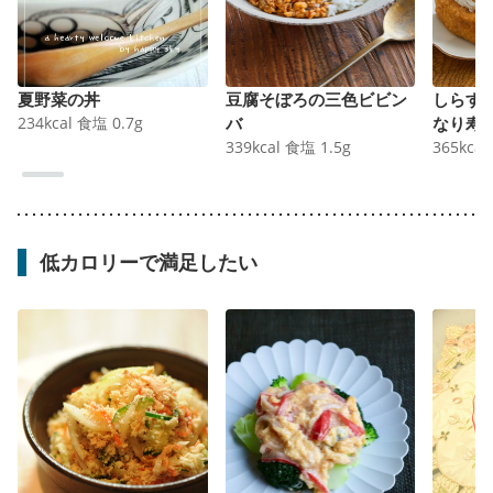
夏野菜の丼
豆腐そぼろの三色ビビン
しらす
234
kcal
食塩
0.7
g
バ
なり寿
339
kcal
食塩
1.5
g
365
kcal
低カロリーで満足したい