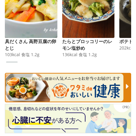
具だくさん 高野豆腐の卵
たらとブロッコリーのレ
ポテト
とじ
モン塩炒め
202
kcal
103
kcal
食塩
1.2
g
136
kcal
食塩
1.2
g