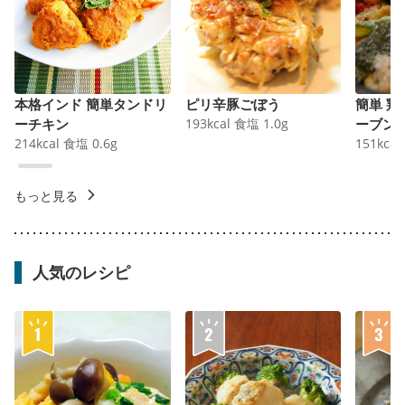
本格インド 簡単タンドリ
ピリ辛豚ごぼう
簡単 
ーチキン
193
kcal
食塩
1.0
g
ーブン
214
kcal
食塩
0.6
g
151
kcal
もっと見る
人気のレシピ