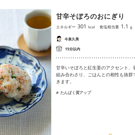
甘辛そぼろのおにぎり
301
1.1
エネルギー
食塩相当量
kcal
g
今泉久美
15分以内
甘辛いそぼろと紅生姜のアクセント、
組み合わさり、ごはんとの相性も抜群
きます。
たんぱく質アップ