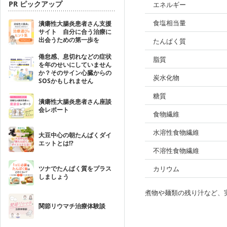
PR ピックアップ
エネルギー
食塩相当量
潰瘍性大腸炎患者さん支援
サイト 自分に合う治療に
出会うための第一歩を
たんぱく質
倦怠感、息切れなどの症状
脂質
を年のせいにしていません
か？そのサイン心臓からの
炭水化物
SOSかもしれません
糖質
潰瘍性大腸炎患者さん座談
会レポート
食物繊維
水溶性食物繊維
大豆中心の朝たんぱくダイ
エットとは!?
不溶性食物繊維
ツナでたんぱく質をプラス
カリウム
しましょう
煮物や麺類の残り汁など、
関節リウマチ治療体験談