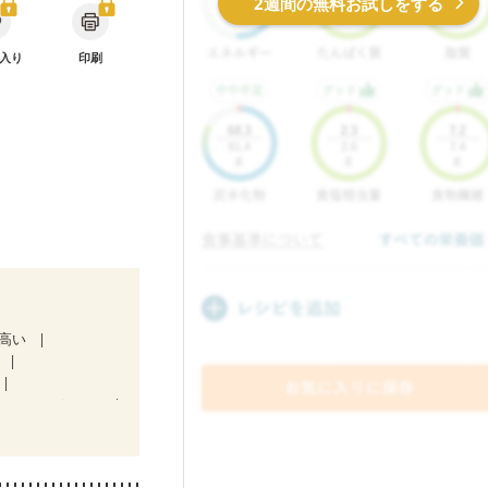
2週間の無料お試しをする
入り
印刷
が高い
D（ステージ３a）
放射線治療中）
折
キビ・肌荒れ