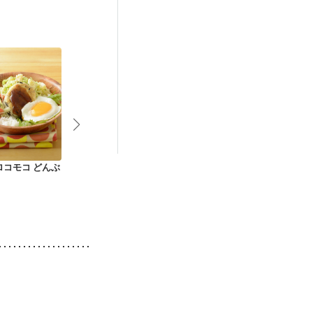
ロコモコ どんぶ
鶏そぼろ丼
お野菜たっぷり鶏そ
黒米と筍 豆
ぼろ丼
ドライカレー