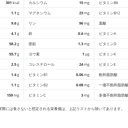
301
kcal
カルシウム
15
mg
ビタミンB6
1.1
g
マグネシウム
23
mg
ビタミンB12
9.6
g
リン
96
mg
葉酸
4.1
g
鉄
0.6
mg
ビタミンA
58.2
g
亜鉛
1.3
mg
ビタミンD
55.7
g
ヨウ素
1
µg
ビタミンK
2.5
g
コレステロール
24
mg
ビタミンE
1.4
g
ビタミンB1
0.06
mg
飽和脂肪酸
1.1
g
ビタミンB2
0.08
mg
一価不飽和脂肪
159
mg
ビタミンC
3
mg
多価不飽和脂肪
実際には食さないと想定される栄養価は、上記リストから除いてあります。