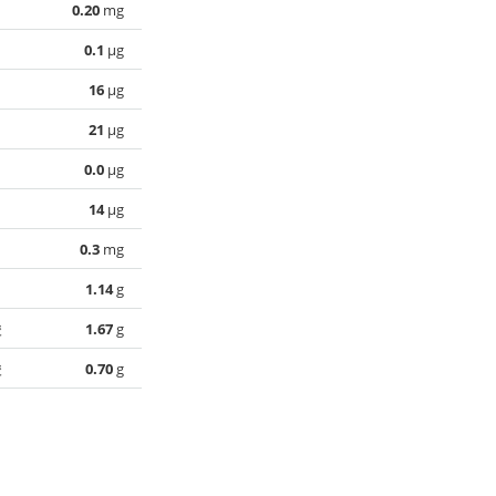
0.20
mg
0.1
µg
16
µg
21
µg
0.0
µg
14
µg
0.3
mg
1.14
g
酸
1.67
g
酸
0.70
g