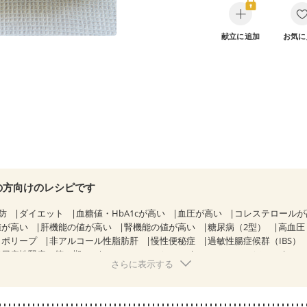
献立に追加
お気に
の方向けのレシピです
防
ダイエット
血糖値・HbA1cが高い
血圧が高い
コレステロール
値が高い
肝機能の値が高い
腎機能の値が高い
糖尿病（2型）
高血圧
胃ポリープ
非アルコール性脂肪肝
慢性便秘症
過敏性腸症候群（IBS）
糖尿病性腎症（第３期）
CKD（ステージ１）
CKD（ステージ２）
CK
さらに表示する
透析
乳がん（抗がん剤治療中）
乳がん（ホルモン療法中）
乳がん（
経過観察中の方など
飲み込みにくい
食欲がない
産後（ミルク）
骨
ウマチ
フレイル（年齢に合わせた体作り）
低栄養予防
貧血対策
ニ