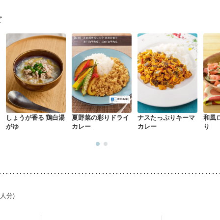
ピ
しょうが香る 鶏白湯
夏野菜の彩りドライ
ナスたっぷりキーマ
和風
がゆ
カレー
カレー
り
1人分)