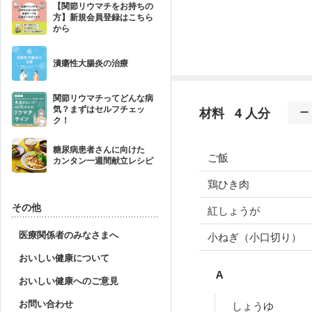
【関節リウマチをお持ちの
方】新規会員登録はこちら
から
潰瘍性大腸炎の治療
関節リウマチってどんな病
気？まずはセルフチェッ
材料
4 人分
ク！
糖尿病患者さんに向けた
ご飯
カンタン一週間献立レシピ
鶏ひき肉
その他
紅しょうが
医療関係者のみなさまへ
小ねぎ（小口切り）
おいしい健康について
A
おいしい健康へのご意見
お問い合わせ
しょうゆ