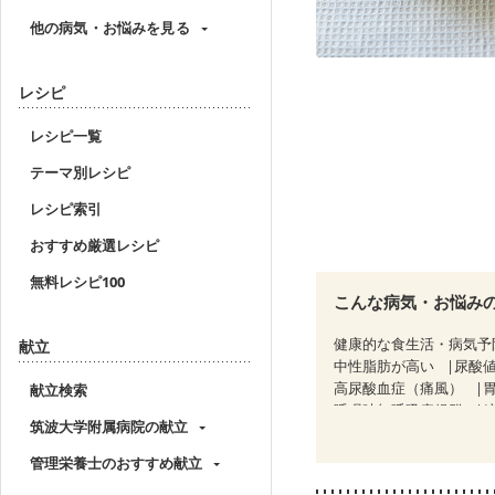
他の病気・お悩みを見る
レシピ
レシピ一覧
テーマ別レシピ
レシピ索引
おすすめ厳選レシピ
無料レシピ100
こんな病気・お悩み
健康的な食生活・病気予
献立
中性脂肪が高い
尿酸
高尿酸血症（痛風）
献立検索
睡眠時無呼吸症候群
筑波大学附属病院の献立
CKD（ステージ３b）
乳がん治療を終えた方・
管理栄養士のおすすめ献立
骨粗しょう症
関節リ