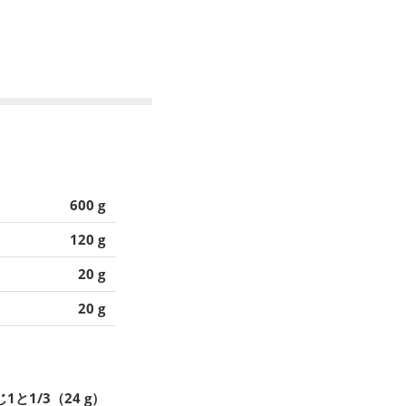
600 g
120 g
20 g
20 g
1と1/3（24 g）