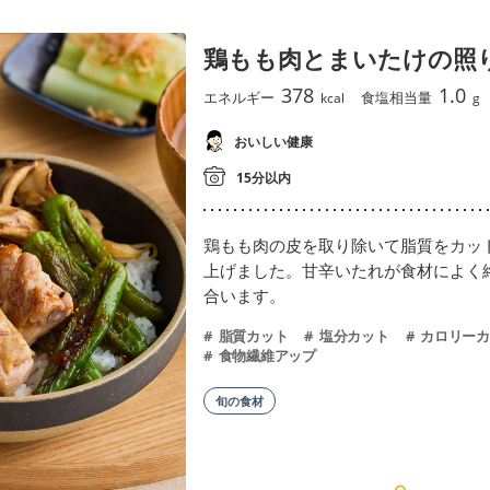
鶏もも肉とまいたけの照
378
1.0
エネルギー
食塩相当量
kcal
g
おいしい健康
15分以内
鶏もも肉の皮を取り除いて脂質をカッ
上げました。甘辛いたれが食材によく
合います。
脂質カット
塩分カット
カロリーカ
食物繊維アップ
旬の食材