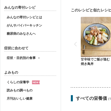
飲み込みにくい
妊娠中
妊婦健診・血糖値が気に
みんなの寄付レシピ
このレシピと似たレシ
産後（ミルク）
骨折
貧血対策
ニキビ・肌
みんなの寄付レシピとは
がんサバイバーキッチン
糖尿病のみなさんへ
症状に合わせて
症状・目的別の食事
甘辛味でご飯が進む
焼き鳥丼
よみもの
くらしの栄養学
読みもの調べもの
すべての栄養価
月刊おいしい健康
(