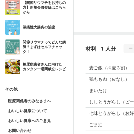
【関節リウマチをお持ちの
方】新規会員登録はこちら
から
潰瘍性大腸炎の治療
関節リウマチってどんな病
気？まずはセルフチェッ
材料
1 人分
ク！
糖尿病患者さんに向けた
麦ご飯（押麦３割）
カンタン一週間献立レシピ
鶏もも肉（皮なし）
その他
まいたけ
医療関係者のみなさまへ
ししとうがらし（ピ
おいしい健康について
七味とうがらし（お好
おいしい健康へのご意見
ごま油
お問い合わせ