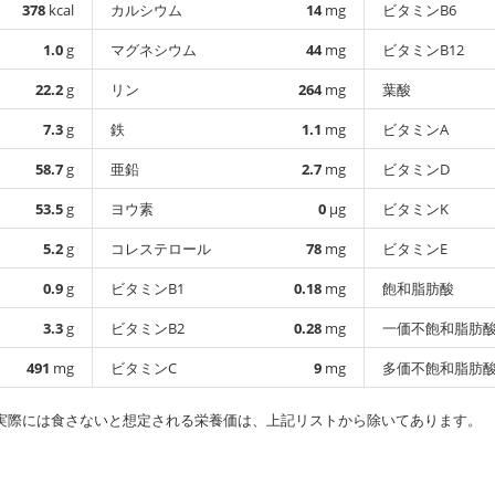
378
kcal
カルシウム
14
mg
ビタミンB6
1.0
g
マグネシウム
44
mg
ビタミンB12
22.2
g
リン
264
mg
葉酸
7.3
g
鉄
1.1
mg
ビタミンA
58.7
g
亜鉛
2.7
mg
ビタミンD
53.5
g
ヨウ素
0
µg
ビタミンK
5.2
g
コレステロール
78
mg
ビタミンE
0.9
g
ビタミンB1
0.18
mg
飽和脂肪酸
3.3
g
ビタミンB2
0.28
mg
一価不飽和脂肪
491
mg
ビタミンC
9
mg
多価不飽和脂肪
実際には食さないと想定される栄養価は、上記リストから除いてあります。