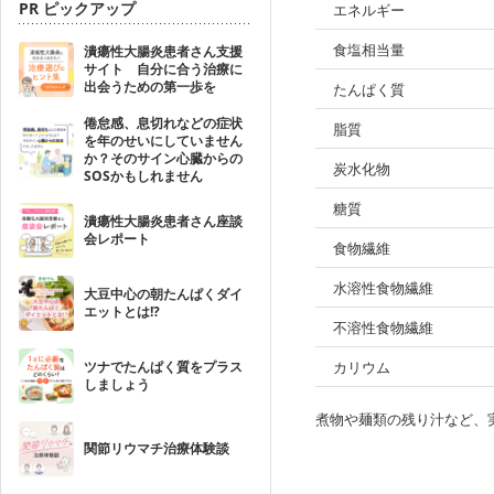
PR ピックアップ
エネルギー
食塩相当量
潰瘍性大腸炎患者さん支援
サイト 自分に合う治療に
出会うための第一歩を
たんぱく質
倦怠感、息切れなどの症状
脂質
を年のせいにしていません
か？そのサイン心臓からの
炭水化物
SOSかもしれません
糖質
潰瘍性大腸炎患者さん座談
会レポート
食物繊維
水溶性食物繊維
大豆中心の朝たんぱくダイ
エットとは!?
不溶性食物繊維
ツナでたんぱく質をプラス
カリウム
しましょう
煮物や麺類の残り汁など、
関節リウマチ治療体験談