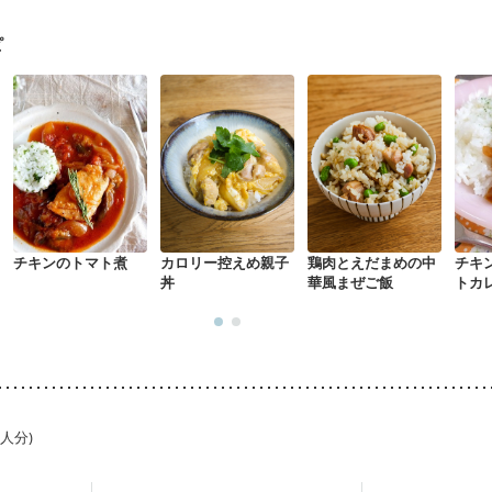
(初期)
妊婦健診・体重増加が気になる（初期）
妊婦健診・血圧が気に
なる（初期）
妊娠高血圧(中期)
妊娠糖尿病(初期)
産後（母乳）
産
ピ
骨粗しょう症
関節リウマチ
乾癬
フレイル（年齢に合わせた体作り
荒れ
妊活中
更年期
チキンのトマト煮
カロリー控えめ親子
鶏肉とえだまめの中
チキ
丼
華風まぜご飯
トカ
1人分)