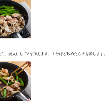
たら、弱火にしてAを加えます。１分ほど炒めたら火を消します。