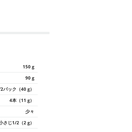
150 g
90 g
/2パック（40 g）
4本（11 g）
少々
小さじ1/2（2 g）