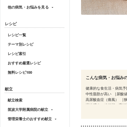
他の病気・お悩みを見る
レシピ
レシピ一覧
テーマ別レシピ
レシピ索引
おすすめ厳選レシピ
無料レシピ100
こんな病気・お悩み
健康的な食生活・病気予
献立
中性脂肪が高い
尿酸
高尿酸血症（痛風）
献立検索
慢性膵炎（移行期・寛解
筑波大学附属病院の献立
睡眠時無呼吸症候群
CKD（ステージ１）
C
管理栄養士のおすすめ献立
乳がん（ホルモン療法中