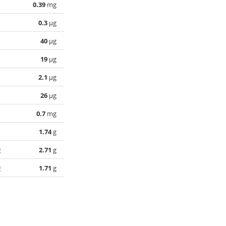
0.39
mg
0.3
µg
40
µg
19
µg
2.1
µg
26
µg
0.7
mg
1.74
g
酸
2.71
g
酸
1.71
g