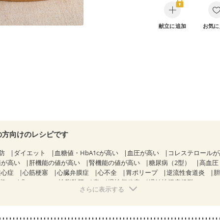
献立に追加
お気に
の方向けのレシピです
防
ダイエット
血糖値・HbA1cが高い
血圧が高い
コレステロール
値が高い
肝機能の値が高い
腎機能の値が高い
糖尿病（2型）
高血圧
狭心症
心筋梗塞
心臓弁膜症
心不全
胃ポリープ
逆流性食道炎
期）
非アルコール性脂肪肝
痔
慢性便秘症
過敏性腸症候群（IBS）
さらに表示する
糖尿病性腎症（第１期）
糖尿病性腎症（第２期）
糖尿病性腎症（第３期
KD（ステージ２）
CKD（ステージ３a）
透析
乳がん（抗がん剤治療
）
乳がん（放射線治療中）
乳がん治療を終えた方・経過観察中の方な