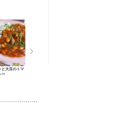
なる（初期）
後（混合栄養）
）
低栄養予防
ンと大豆のトマ
根菜ごろごろ カレー
タンドリーチキンカ
混ぜ混ぜオム
レー
ライス
レー