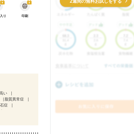
2週間の無料お試しをする
入り
印刷
が高い
脂質異常症
胆石症
）
中）
ど