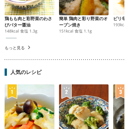
鶏もも肉と彩野菜のわさ
簡単 鶏肉と彩り野菜のオ
ピリ辛
びバター醤油
ーブン焼き
193
kcal
148
kcal
食塩
1.3
g
151
kcal
食塩
1.1
g
もっと見る
人気のレシピ