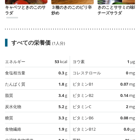
キャベツときのこのサ
３種のきのこのピリ辛
きのことササミの味噌
ラダ
炒め
チーズサラダ
すべての栄養価
(1人分)
エネルギー
53
kcal
ヨウ素
1
µg
食塩相当量
0.3
g
コレステロール
0
mg
たんぱく質
1.8
g
ビタミンB1
0.07
mg
脂質
3.4
g
ビタミンB2
0.14
mg
炭水化物
5.2
g
ビタミンC
2
mg
糖質
3.3
g
ビタミンB6
0.08
mg
食物繊維
1.9
g
ビタミンB12
0.0
µg