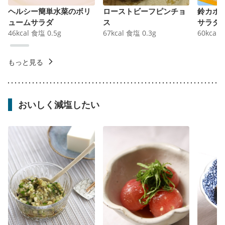
ヘルシー簡単水菜のボリ
ローストビーフピンチョ
鈴カボ
ュームサラダ
ス
サラダ
46
kcal
食塩
0.5
g
67
kcal
食塩
0.3
g
60
kcal
もっと見る
おいしく減塩したい