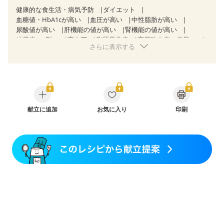
健康的な食生活・病気予防
ダイエット
血糖値・HbA1cが高い
血圧が高い
中性脂肪が高い
尿酸値が高い
肝機能の値が高い
腎機能の値が高い
糖尿病（2型）
高血圧
脂質異常症
高尿酸血症（痛風）
さらに表示する
狭心症
心筋梗塞
心臓弁膜症
心不全
胆石症
非アルコール性脂肪肝
慢性便秘症
過敏性腸症候群（IBS）
睡眠時無呼吸症候群
糖尿病性腎症（第１期）
糖尿病性腎症（第２期）
糖尿病性腎症（第３期）
CKD（ステージ１）
CKD（ステージ２）
CKD（ステージ３a）
乳がん（抗がん剤治療中）
献立に追加
お気に入り
乳がん（ホルモン療法中）
印刷
乳がん（放射線治療中）
乳がん治療を終えた方・経過観察中の方など
産後（ミルク）
骨折
関節リウマチ
乾癬
フレイル（年齢に合わせた体作り）
貧血対策
ニキビ・肌荒れ
妊活中
更年期