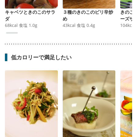
キャベツときのこのサラ
３種のきのこのピリ辛炒
きのこ
ダ
め
ーズサ
68
kcal
食塩
1.0
g
43
kcal
食塩
0.4
g
104
kcal
低カロリーで満足したい