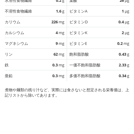
水溶性食物繊維
0.2
g
葉酸
26
µg
不溶性食物繊維
1.6
g
ビタミンA
1
µg
カリウム
226
mg
ビタミンD
0.4
µg
カルシウム
4
mg
ビタミンK
2
µg
マグネシウム
9
mg
ビタミンE
0.2
mg
リン
62
mg
飽和脂肪酸
0.43
g
鉄
0.3
mg
一価不飽和脂肪酸
2.33
g
亜鉛
0.3
mg
多価不飽和脂肪酸
0.34
g
煮物や麺類の残り汁など、実際には食さないと想定される栄養価は、上
記リストから除いてあります。