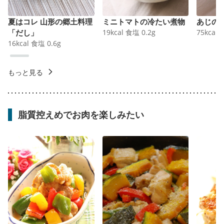
夏はコレ 山形の郷土料理
ミニトマトの冷たい煮物
あじの
「だし」
19
kcal
食塩
0.2
g
75
kcal
16
kcal
食塩
0.6
g
もっと見る
脂質控えめでお肉を楽しみたい