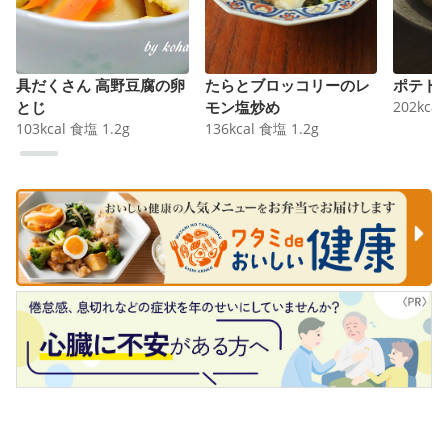
具だくさん 高野豆腐の卵
たらとブロッコリーのレ
ポテト
とじ
モン塩炒め
202
kcal
103
kcal
食塩
1.2
g
136
kcal
食塩
1.2
g