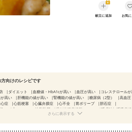
献立に追加
お気に
の方向けのレシピです
防
ダイエット
血糖値・HbA1cが高い
血圧が高い
コレステロール
値が高い
肝機能の値が高い
腎機能の値が高い
糖尿病（2型）
高血圧
狭心症
心筋梗塞
心臓弁膜症
心不全
胃ポリープ
胆石症
期）
非アルコール性脂肪肝
過敏性腸症候群（IBS）
睡眠時無呼吸症
さらに表示する
糖尿病性腎症（第２期）
糖尿病性腎症（第３期）
CKD（ステージ１
KD（ステージ３a）
乳がん（抗がん剤治療中）
乳がん（ホルモン療法
乳がん治療を終えた方・経過観察中の方など
味の感じ方が変わった