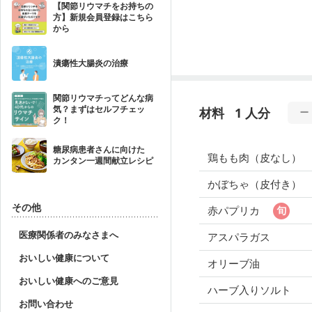
【関節リウマチをお持ちの
方】新規会員登録はこちら
から
潰瘍性大腸炎の治療
関節リウマチってどんな病
気？まずはセルフチェッ
材料
1 人分
ク！
糖尿病患者さんに向けた
鶏もも肉（皮なし）
カンタン一週間献立レシピ
かぼちゃ（皮付き）
その他
赤パプリカ
医療関係者のみなさまへ
アスパラガス
おいしい健康について
オリーブ油
おいしい健康へのご意見
ハーブ入りソルト
お問い合わせ