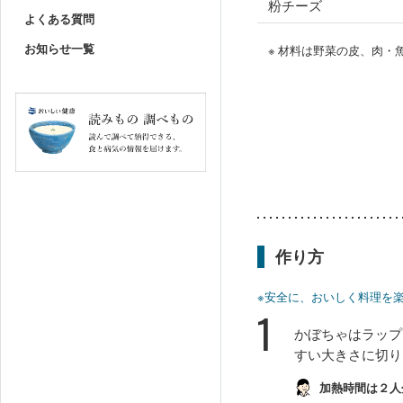
粉チーズ
よくある質問
お知らせ一覧
※ 材料は野菜の皮、肉
作り方
※安全に、おいしく料理を
1
かぼちゃはラップ
すい大きさに切り
加熱時間は２人