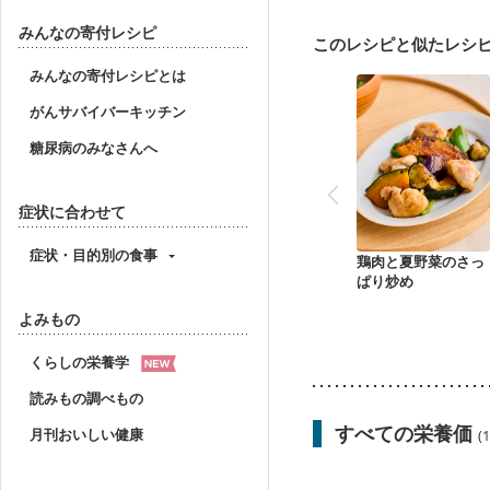
産後（ミルク）
骨折
貧血対策
ニキビ・肌
みんなの寄付レシピ
このレシピと似たレシ
みんなの寄付レシピとは
がんサバイバーキッチン
糖尿病のみなさんへ
症状に合わせて
症状・目的別の食事
鶏肉と夏野菜のさっ
ぱり炒め
よみもの
くらしの栄養学
読みもの調べもの
すべての栄養価
月刊おいしい健康
(