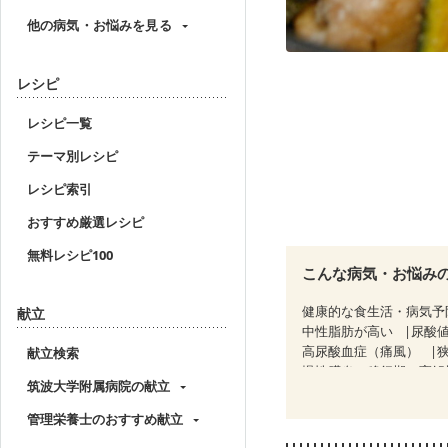
他の病気・お悩みを見る
レシピ
レシピ一覧
テーマ別レシピ
レシピ索引
おすすめ厳選レシピ
無料レシピ100
こんな病気・お悩み
健康的な食生活・病気予
献立
中性脂肪が高い
尿酸
高尿酸血症（痛風）
献立検索
慢性膵炎（移行期・寛解
筑波大学附属病院の献立
糖尿病性腎症（第１期）
CKD（ステージ２）
C
管理栄養士のおすすめ献立
乳がん（放射線治療中）