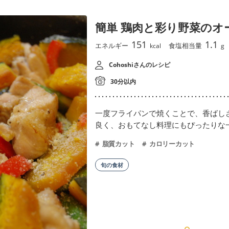
簡単 鶏肉と彩り野菜のオ
151
1.1
エネルギー
食塩相当量
kcal
g
Cohoshiさんのレシピ
30分以内
一度フライパンで焼くことで、香ばし
良く、おもてなし料理にもぴったりな
脂質カット
カロリーカット
旬の食材