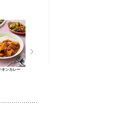
）
低栄養予防
チキンカレー
鶏もも肉とかぼちゃ
鶏肉とかぼちゃの甘
鶏肉とれんこ
のみそ炒め
辛炒め
レーマヨ焼き