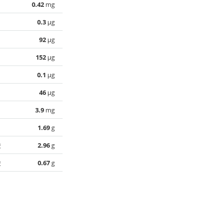
0.42
mg
0.3
µg
92
µg
152
µg
0.1
µg
46
µg
3.9
mg
1.69
g
酸
2.96
g
酸
0.67
g