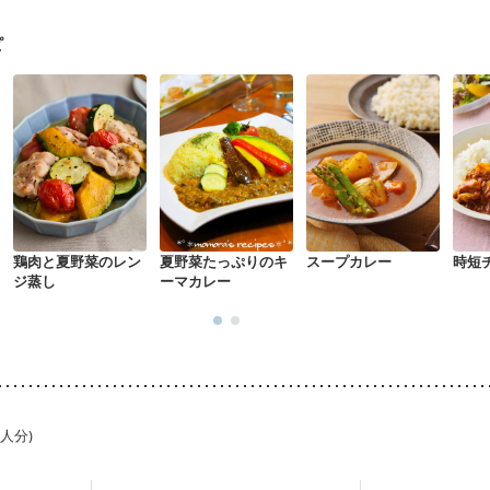
骨粗しょう症
関節リウマチ
乾癬
フレイル（年齢に合わせた体作り
荒れ
妊活中
更年期
ピ
鶏肉と夏野菜のレン
夏野菜たっぷりのキ
スープカレー
時短
ジ蒸し
ーマカレー
1人分)