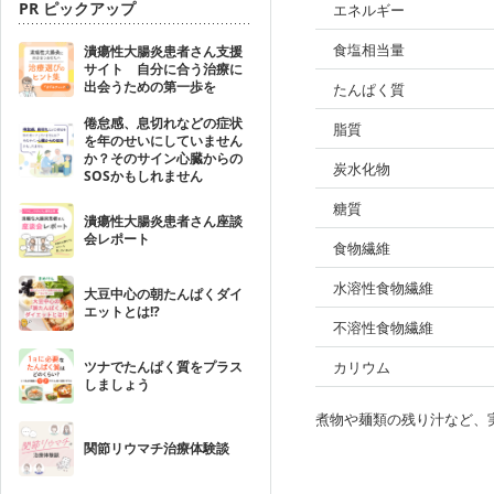
PR ピックアップ
エネルギー
食塩相当量
潰瘍性大腸炎患者さん支援
サイト 自分に合う治療に
出会うための第一歩を
たんぱく質
倦怠感、息切れなどの症状
脂質
を年のせいにしていません
か？そのサイン心臓からの
炭水化物
SOSかもしれません
糖質
潰瘍性大腸炎患者さん座談
会レポート
食物繊維
水溶性食物繊維
大豆中心の朝たんぱくダイ
エットとは!?
不溶性食物繊維
ツナでたんぱく質をプラス
カリウム
しましょう
煮物や麺類の残り汁など、
関節リウマチ治療体験談