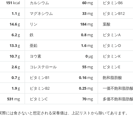
151
kcal
カルシウム
60
mg
ビタミンB6
1.1
g
マグネシウム
33
mg
ビタミンB12
14.6
g
リン
184
mg
葉酸
6.2
g
鉄
0.8
mg
ビタミンA
13.3
g
亜鉛
1.6
mg
ビタミンD
10.7
g
ヨウ素
0
µg
ビタミンK
2.6
g
コレステロール
55
mg
ビタミンE
0.7
g
ビタミンB1
0.16
mg
飽和脂肪酸
1.9
g
ビタミンB2
0.25
mg
一価不飽和脂肪
531
mg
ビタミンC
70
mg
多価不飽和脂肪
実際には食さないと想定される栄養価は、上記リストから除いてあります。