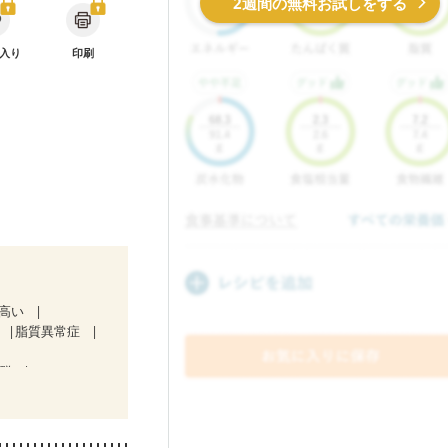
2週間の無料お試しをする
入り
印刷
が高い
脂質異常症
候群
）
中）
食欲がない