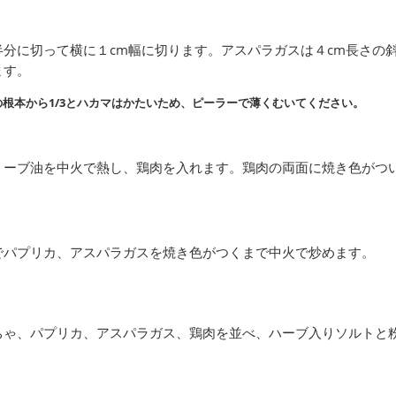
半分に切って横に１cm幅に切ります。アスパラガスは４cm長さの
ます。
根本から1/3とハカマはかたいため、ピーラーで薄くむいてください。
リーブ油を中火で熱し、鶏肉を入れます。鶏肉の両面に焼き色がつ
でパプリカ、アスパラガスを焼き色がつくまで中火で炒めます。
ちゃ、パプリカ、アスパラガス、鶏肉を並べ、ハーブ入りソルトと