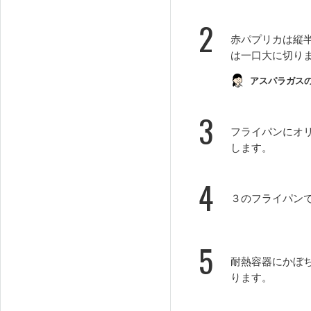
2
赤パプリカは縦
は一口大に切り
アスパラガスの
3
フライパンにオ
します。
4
３のフライパン
5
耐熱容器にかぼ
ります。