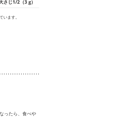
大さじ1/2（3 g）
ています。
くなったら、食べや