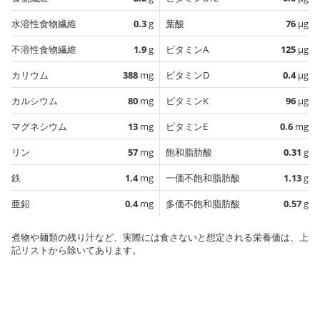
水溶性食物繊維
0.3
g
葉酸
76
µg
不溶性食物繊維
1.9
g
ビタミンA
125
µg
カリウム
388
mg
ビタミンD
0.4
µg
カルシウム
80
mg
ビタミンK
96
µg
マグネシウム
13
mg
ビタミンE
0.6
mg
リン
57
mg
飽和脂肪酸
0.31
g
鉄
1.4
mg
一価不飽和脂肪酸
1.13
g
亜鉛
0.4
mg
多価不飽和脂肪酸
0.57
g
煮物や麺類の残り汁など、実際には食さないと想定される栄養価は、上
記リストから除いてあります。