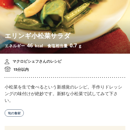
エリンギ小松菜サラダ
46
0.7
エネルギー
kcal
食塩相当量
g
マクロビシェフさんのレシピ
15分以内
小松菜を生で食べるという新感覚のレシピ。手作りドレッシ
ングの味付けが絶妙です。新鮮な小松菜で試してみて下さ
い。
旬の食材