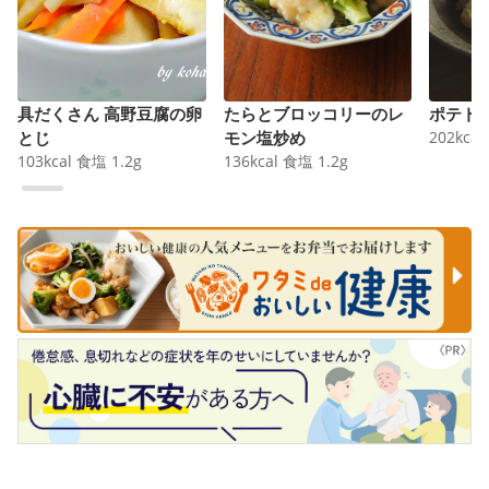
具だくさん 高野豆腐の卵
たらとブロッコリーのレ
ポテト
とじ
モン塩炒め
202
kcal
103
kcal
食塩
1.2
g
136
kcal
食塩
1.2
g