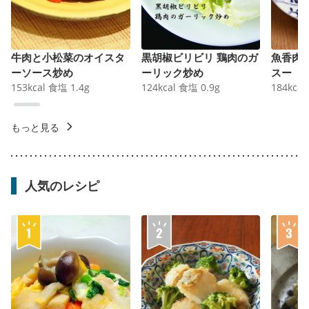
牛肉と小松菜のオイスタ
黒胡椒ビリビリ 鶏肉のガ
魚香肉
ーソース炒め
ーリック炒め
スー
153
kcal
食塩
1.4
g
124
kcal
食塩
0.9
g
184
kcal
もっと見る
人気のレシピ