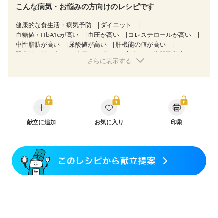
こんな病気・お悩みの方向けのレシピです
健康的な食生活・病気予防
ダイエット
血糖値・HbA1cが高い
血圧が高い
コレステロールが高い
中性脂肪が高い
尿酸値が高い
肝機能の値が高い
腎機能の値が高い
糖尿病（2型）
高血圧
脂質異常症
さらに表示する
高尿酸血症（痛風）
狭心症
心筋梗塞
心臓弁膜症
心不全
胆石症
慢性膵炎（移行期・寛解期）
非アルコール性脂肪肝
痔
慢性便秘症
過敏性腸症候群（IBS）
睡眠時無呼吸症候群
糖尿病性腎症（第１期）
糖尿病性腎症（第２期）
CKD（ステージ１）
CKD（ステージ２）
CKD（ステージ３a）
献立に追加
乳がん（抗がん剤治療中）
お気に入り
印刷
乳がん（ホルモン療法中）
乳がん（放射線治療中）
乳がん治療を終えた方・経過観察中の方など
味の感じ方が変わった
妊娠中(初期)
妊婦健診・体重増加が気になる（初期）
妊婦健診・血圧が気になる（初期）
妊婦健診・血糖値が気になる（初期）
妊娠高血圧(中期)
妊娠糖尿病(初期)
産後（母乳）
産後（混合栄養）
産後（ミルク）
骨折
骨粗しょう症
関節リウマチ
乾癬
フレイル（年齢に合わせた体作り）
低栄養予防