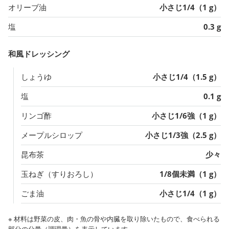
オリーブ油
小さじ1/4（1 g）
塩
0.3 g
和風ドレッシング
しょうゆ
小さじ1/4（1.5 g）
塩
0.1 g
リンゴ酢
小さじ1/6強（1 g）
メープルシロップ
小さじ1/3強（2.5 g）
昆布茶
少々
玉ねぎ（すりおろし）
1/8個未満（1 g）
ごま油
小さじ1/4（1 g）
※ 材料は野菜の皮、肉・魚の骨や内臓を取り除いたもので、食べられる
部分の分量（調理量）を表示しています。