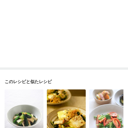
貧血対策
ニキビ・肌荒れ
妊活中
更年期
このレシピと似たレシピ