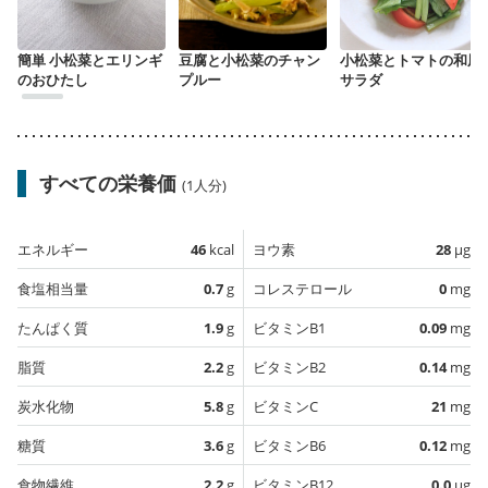
簡単 小松菜とエリンギ
豆腐と小松菜のチャン
小松菜とトマトの和風
のおひたし
プルー
サラダ
すべての栄養価
(1人分)
エネルギー
46
kcal
ヨウ素
28
µg
食塩相当量
0.7
g
コレステロール
0
mg
たんぱく質
1.9
g
ビタミンB1
0.09
mg
脂質
2.2
g
ビタミンB2
0.14
mg
炭水化物
5.8
g
ビタミンC
21
mg
糖質
3.6
g
ビタミンB6
0.12
mg
食物繊維
2.2
g
ビタミンB12
0.0
µg