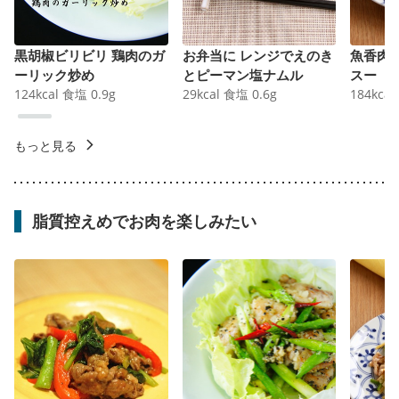
黒胡椒ビリビリ 鶏肉のガ
お弁当に レンジでえのき
魚香肉
ーリック炒め
とピーマン塩ナムル
スー
124
kcal
食塩
0.9
g
29
kcal
食塩
0.6
g
184
kcal
もっと見る
脂質控えめでお肉を楽しみたい