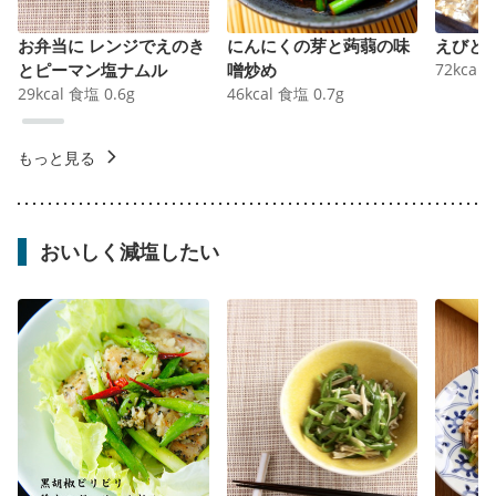
お弁当に レンジでえのき
にんにくの芽と蒟蒻の味
えびと
とピーマン塩ナムル
噌炒め
72
kcal
29
kcal
食塩
0.6
g
46
kcal
食塩
0.7
g
もっと見る
おいしく減塩したい