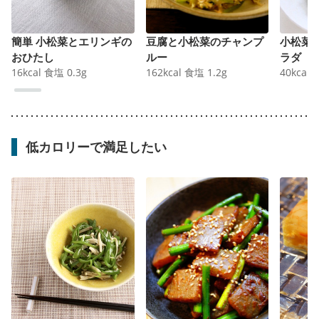
簡単 小松菜とエリンギの
豆腐と小松菜のチャンプ
小松菜
おひたし
ルー
ラダ
16
kcal
食塩
0.3
g
162
kcal
食塩
1.2
g
40
kcal
低カロリーで満足したい