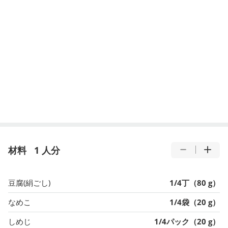
材料
1 人分
豆腐(絹ごし)
1/4丁（80 g）
なめこ
1/4袋（20 g）
しめじ
1/4パック（20 g）