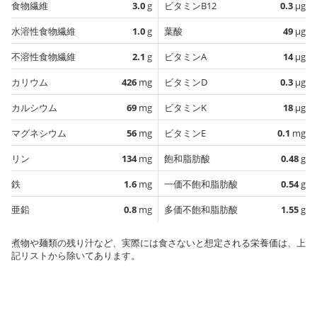
食物繊維
3.0
g
ビタミンB12
0.3
µg
水溶性食物繊維
1.0
g
葉酸
49
µg
不溶性食物繊維
2.1
g
ビタミンA
14
µg
カリウム
426
mg
ビタミンD
0.3
µg
カルシウム
69
mg
ビタミンK
18
µg
マグネシウム
56
mg
ビタミンE
0.1
mg
リン
134
mg
飽和脂肪酸
0.48
g
鉄
1.6
mg
一価不飽和脂肪酸
0.54
g
亜鉛
0.8
mg
多価不飽和脂肪酸
1.55
g
煮物や麺類の残り汁など、実際には食さないと想定される栄養価は、上
記リストから除いてあります。