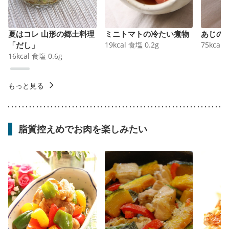
夏はコレ 山形の郷土料理
ミニトマトの冷たい煮物
あじの
「だし」
19
kcal
食塩
0.2
g
75
kcal
16
kcal
食塩
0.6
g
もっと見る
脂質控えめでお肉を楽しみたい