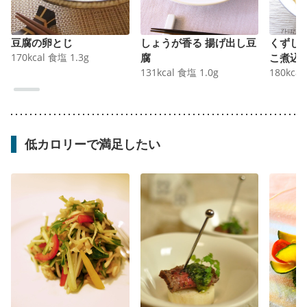
豆腐の卵とじ
しょうが香る 揚げ出し豆
くずし
170
kcal
食塩
1.3
g
腐
こ煮込
131
kcal
食塩
1.0
g
180
kcal
低カロリーで満足したい