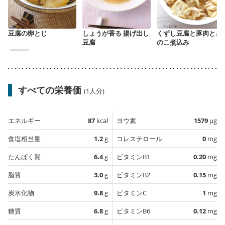
豆腐の卵とじ
しょうが香る 揚げ出し
くずし豆腐と豚肉とき
豆腐
のこ煮込み
すべての栄養価
(1人分)
エネルギー
87
kcal
ヨウ素
1579
µg
食塩相当量
1.2
g
コレステロール
0
mg
たんぱく質
6.4
g
ビタミンB1
0.20
mg
脂質
3.0
g
ビタミンB2
0.15
mg
炭水化物
9.8
g
ビタミンC
1
mg
糖質
6.8
g
ビタミンB6
0.12
mg