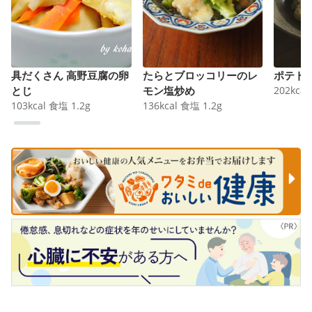
具だくさん 高野豆腐の卵
たらとブロッコリーのレ
ポテト
とじ
モン塩炒め
202
kcal
103
kcal
食塩
1.2
g
136
kcal
食塩
1.2
g