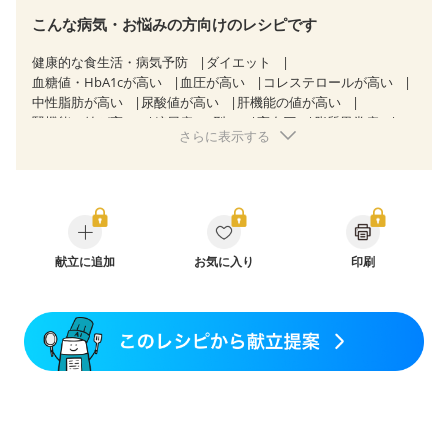
こんな病気・お悩みの方向けのレシピです
健康的な食生活・病気予防
ダイエット
血糖値・HbA1cが高い
血圧が高い
コレステロールが高い
中性脂肪が高い
尿酸値が高い
肝機能の値が高い
腎機能の値が高い
糖尿病（2型）
高血圧
脂質異常症
さらに表示する
高尿酸血症（痛風）
狭心症
心筋梗塞
心臓弁膜症
心不全
胃ポリープ
胆石症
慢性膵炎（移行期・寛解期）
非アルコール性脂肪肝
痔
過敏性腸症候群（IBS）
睡眠時無呼吸症候群
糖尿病性腎症（第１期）
糖尿病性腎症（第２期）
糖尿病性腎症（第３期）
CKD（ステージ１）
CKD（ステージ２）
CKD（ステージ３a）
献立に追加
乳がん（抗がん剤治療中）
お気に入り
印刷
乳がん（ホルモン療法中）
乳がん（放射線治療中）
乳がん治療を終えた方・経過観察中の方など
妊娠中(初期)
妊婦健診・体重増加が気になる（初期）
妊婦健診・血圧が気になる（初期）
妊婦健診・血糖値が気になる（初期）
妊娠高血圧(中期)
妊娠糖尿病(初期)
産後（母乳）
産後（混合栄養）
産後（ミルク）
骨折
関節リウマチ
乾癬
貧血対策
ニキビ・肌荒れ
妊活中
更年期