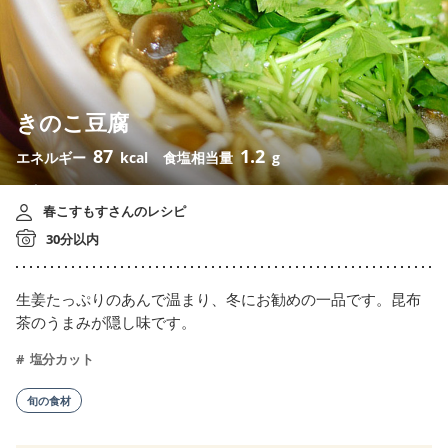
きのこ豆腐
87
1.2
エネルギー
kcal
食塩相当量
g
春こすもすさんのレシピ
30分以内
生姜たっぷりのあんで温まり、冬にお勧めの一品です。昆布
茶のうまみが隠し味です。
塩分カット
旬の食材