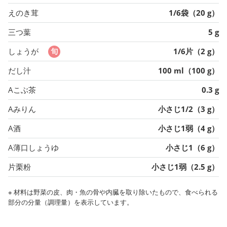
えのき茸
1/6袋（20 g）
三つ葉
5 g
しょうが
1/6片（2 g）
だし汁
100 ml（100 g）
Aこぶ茶
0.3 g
Aみりん
小さじ1/2（3 g）
A酒
小さじ1弱（4 g）
A薄口しょうゆ
小さじ1（6 g）
片栗粉
小さじ1弱（2.5 g）
※ 材料は野菜の皮、肉・魚の骨や内臓を取り除いたもので、食べられる
部分の分量（調理量）を表示しています。