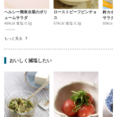
ヘルシー簡単水菜のボリ
ローストビーフピンチョ
鈴カボ
ュームサラダ
ス
サラダ
46
kcal
食塩
0.5
g
67
kcal
食塩
0.3
g
60
kcal
もっと見る
おいしく減塩したい