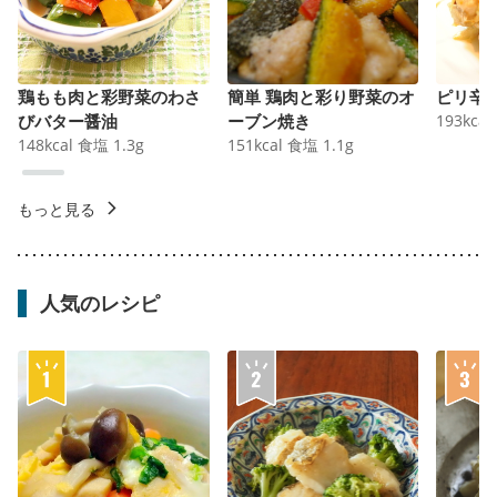
鶏もも肉と彩野菜のわさ
簡単 鶏肉と彩り野菜のオ
ピリ辛
びバター醤油
ーブン焼き
193
kcal
148
kcal
食塩
1.3
g
151
kcal
食塩
1.1
g
もっと見る
人気のレシピ