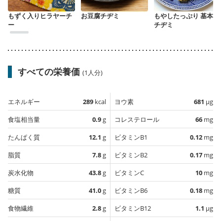
もずく入りヒラヤーチ
お豆腐チヂミ
もやしたっぷり 基本の
ー
チヂミ
すべての栄養価
(1人分)
エネルギー
289
kcal
ヨウ素
681
µg
食塩相当量
0.9
g
コレステロール
66
mg
たんぱく質
12.1
g
ビタミンB1
0.12
mg
脂質
7.8
g
ビタミンB2
0.17
mg
炭水化物
43.8
g
ビタミンC
10
mg
糖質
41.0
g
ビタミンB6
0.18
mg
食物繊維
2.8
g
ビタミンB12
1.1
µg