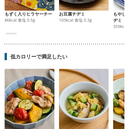
もずく入りヒラヤーチー
お豆腐チヂミ
もやし
86
kcal
食塩
0.5
g
103
kcal
食塩
0.3
g
ヂミ
359
kcal
低カロリーで満足したい