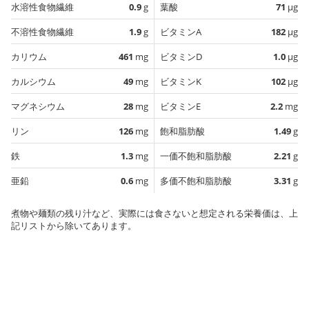
水溶性食物繊維
0.9
g
葉酸
71
µg
不溶性食物繊維
1.9
g
ビタミンA
182
µg
カリウム
461
mg
ビタミンD
1.0
µg
カルシウム
49
mg
ビタミンK
102
µg
マグネシウム
28
mg
ビタミンE
2.2
mg
リン
126
mg
飽和脂肪酸
1.49
g
鉄
1.3
mg
一価不飽和脂肪酸
2.21
g
亜鉛
0.6
mg
多価不飽和脂肪酸
3.31
g
煮物や麺類の残り汁など、実際には食さないと想定される栄養価は、上
記リストから除いてあります。