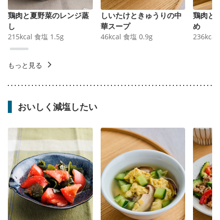
鶏肉と夏野菜のレンジ蒸
しいたけときゅうりの中
鶏肉と
し
華スープ
め
215
kcal
食塩
1.5
g
46
kcal
食塩
0.9
g
236
kcal
もっと見る
おいしく減塩したい