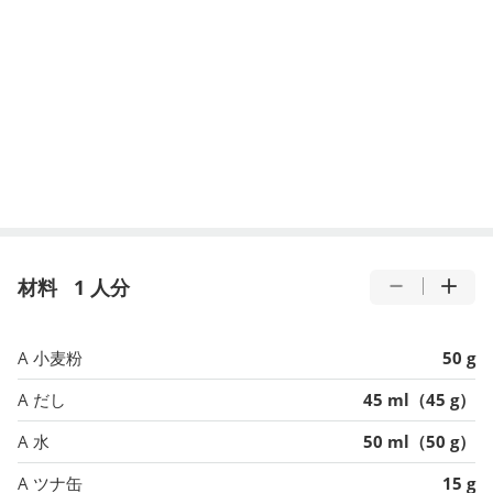
材料
1 人分
A 小麦粉
50 g
A だし
45 ml（45 g）
A 水
50 ml（50 g）
A ツナ缶
15 g