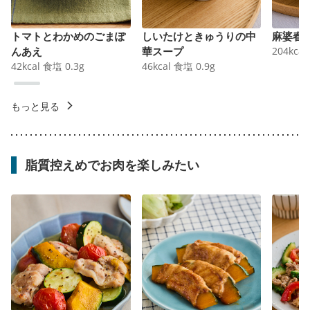
トマトとわかめのごまぽ
しいたけときゅうりの中
麻婆春
んあえ
華スープ
204
kcal
42
kcal
食塩
0.3
g
46
kcal
食塩
0.9
g
もっと見る
脂質控えめでお肉を楽しみたい