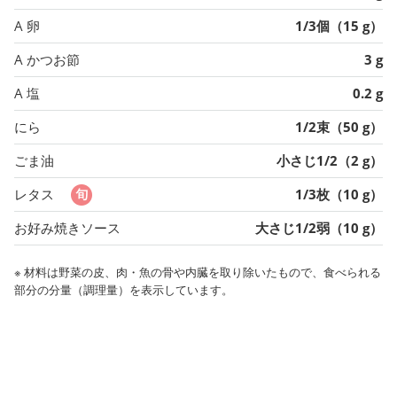
A 卵
1/3個（15 g）
A かつお節
3 g
A 塩
0.2 g
にら
1/2束（50 g）
ごま油
小さじ1/2（2 g）
レタス
1/3枚（10 g）
お好み焼きソース
大さじ1/2弱（10 g）
※ 材料は野菜の皮、肉・魚の骨や内臓を取り除いたもので、食べられる
部分の分量（調理量）を表示しています。