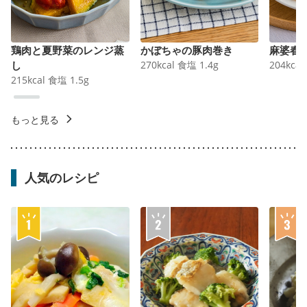
鶏肉と夏野菜のレンジ蒸
かぼちゃの豚肉巻き
麻婆春
し
270
kcal
食塩
1.4
g
204
kcal
215
kcal
食塩
1.5
g
もっと見る
人気のレシピ