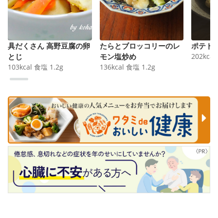
具だくさん 高野豆腐の卵
たらとブロッコリーのレ
ポテト
とじ
モン塩炒め
202
kcal
103
kcal
食塩
1.2
g
136
kcal
食塩
1.2
g