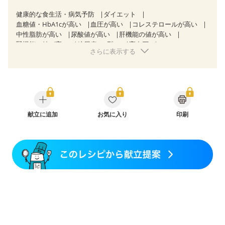
健康的な食生活・病気予防
ダイエット
血糖値・HbA1cが高い
血圧が高い
コレステロールが高い
中性脂肪が高い
尿酸値が高い
肝機能の値が高い
腎機能の値が高い
糖尿病（2型）
高血圧
さらに表示する
高尿酸血症（痛風）
胃ポリープ
逆流性食道炎
慢性膵炎（移行期・寛解期）
非アルコール性脂肪肝
痔
慢性便秘症
過敏性腸症候群（IBS）
睡眠時無呼吸症候群
糖尿病性腎症（第１期）
糖尿病性腎症（第２期）
CKD（ステージ１）
CKD（ステージ２）
乳がん（抗がん剤治療中）
乳がん（ホルモン療法中）
乳がん（放射線治療中）
献立に追加
お気に入り
印刷
乳がん治療を終えた方・経過観察中の方など
食欲がない
産後（母乳）
産後（混合栄養）
産後（ミルク）
骨折
骨粗しょう症
関節リウマチ
乾癬
フレイル（年齢に合わせた体作り）
低栄養予防
貧血対策
ニキビ・肌荒れ
妊活中
更年期