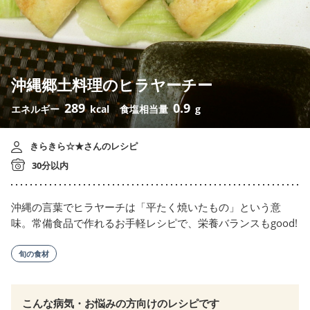
沖縄郷土料理のヒラヤーチー
289
0.9
エネルギー
kcal
食塩相当量
g
きらきら☆★さんのレシピ
30分以内
沖縄の言葉でヒラヤーチは「平たく焼いたもの」という意
味。常備食品で作れるお手軽レシピで、栄養バランスもgood!
旬の食材
こんな病気・お悩みの方向けのレシピです