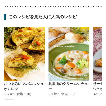
このレシピを見た人に人気のレシピ
おつまみに スパニッシュ
具沢山のクリームシチュ
サーモ
オムレツ
ー
シュポ
167
kcal
食塩
1.0
g
236
kcal
食塩
1.5
g
321
kcal