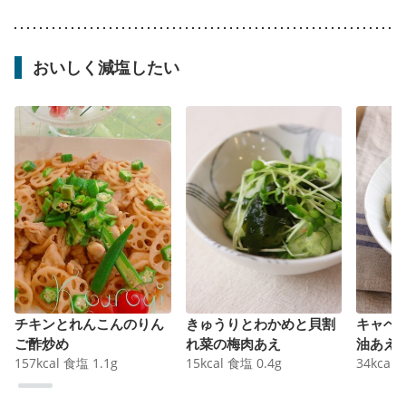
おいしく減塩したい
チキンとれんこんのりん
きゅうりとわかめと貝割
キャベ
ご酢炒め
れ菜の梅肉あえ
油あえ
157
kcal
食塩
1.1
g
15
kcal
食塩
0.4
g
34
kcal