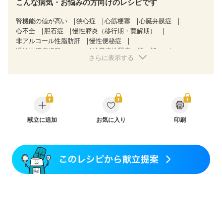
こんな病気・お悩みの方向けのレシピです
腎機能の値が高い
狭心症
心筋梗塞
心臓弁膜症
心不全
胆石症
慢性膵炎（移行期・寛解期）
非アルコール性脂肪肝
慢性便秘症
過敏性腸症候群（IBS）
糖尿病性腎症（第３期）
さらに表示する
CKD（ステージ１）
CKD（ステージ２）
CKD（ステージ３a）
乳がん（抗がん剤治療中）
乳がん（ホルモン療法中）
乳がん（放射線治療中）
乳がん治療を終えた方・経過観察中の方など
味の感じ方が変わった
妊娠中(初期)
妊婦健診・体重増加が気になる（初期）
妊婦健診・血圧が気になる（初期）
献立に追加
お気に入り
印刷
妊婦健診・血糖値が気になる（初期）
妊娠高血圧(中期)
妊娠糖尿病(初期)
産後（母乳）
産後（混合栄養）
産後（ミルク）
骨折
骨粗しょう症
関節リウマチ
乾癬
更年期