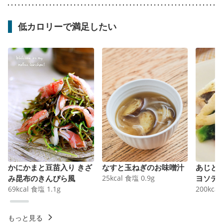
低カロリーで満足したい
かにかまと豆苗入り きざ
なすと玉ねぎのお味噌汁
あじと
み昆布のきんぴら風
25
kcal
食塩
0.9
g
ヨソテ
69
kcal
食塩
1.1
g
200
kcal
もっと見る