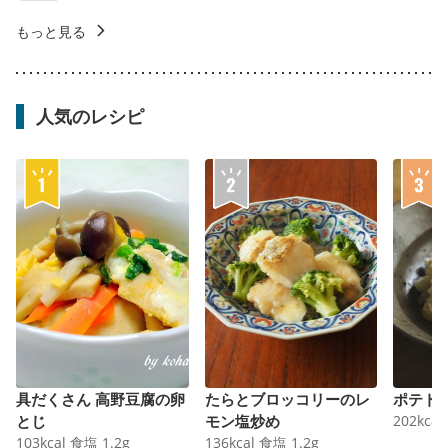
もっと見る
人気のレシピ
具だくさん 高野豆腐の卵
たらとブロッコリーのレ
ポテト
とじ
モン塩炒め
202
kcal
103
kcal
食塩
1.2
g
136
kcal
食塩
1.2
g