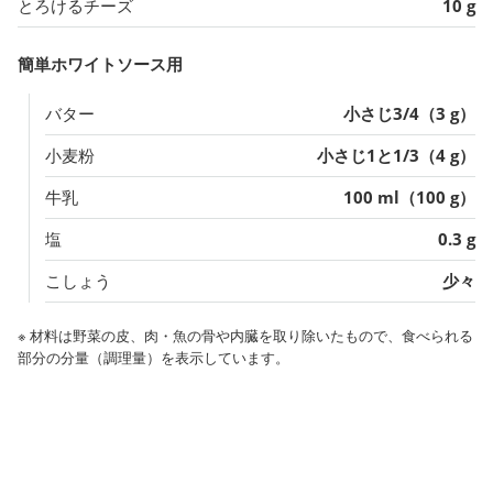
とろけるチーズ
10 g
簡単ホワイトソース用
バター
小さじ3/4（3 g）
小麦粉
小さじ1と1/3（4 g）
牛乳
100 ml（100 g）
塩
0.3 g
こしょう
少々
※ 材料は野菜の皮、肉・魚の骨や内臓を取り除いたもので、食べられる
部分の分量（調理量）を表示しています。