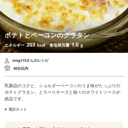
ポテトとベーコンのグラタン
203
1.0
エネルギー
kcal
食塩相当量
g
meg115さんのレシピ
30分以内
乳製品のコクと、ショルダーベーコンのうま味がたっぷりの
ポテトグラタン。とろーりチーズと熱々のホワイトソースが
絶品です。
塩分カット