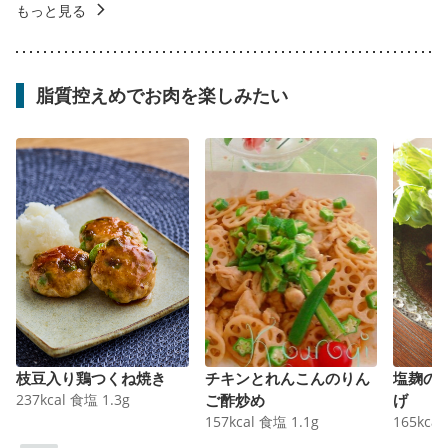
もっと見る
脂質控えめでお肉を楽しみたい
枝豆入り鶏つくね焼き
チキンとれんこんのりん
塩麹の
237
kcal
食塩
1.3
g
ご酢炒め
げ
157
kcal
食塩
1.1
g
165
kcal