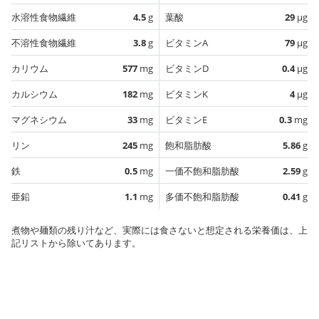
水溶性食物繊維
4.5
g
葉酸
29
µg
不溶性食物繊維
3.8
g
ビタミンA
79
µg
カリウム
577
mg
ビタミンD
0.4
µg
カルシウム
182
mg
ビタミンK
4
µg
マグネシウム
33
mg
ビタミンE
0.3
mg
リン
245
mg
飽和脂肪酸
5.86
g
鉄
0.5
mg
一価不飽和脂肪酸
2.59
g
亜鉛
1.1
mg
多価不飽和脂肪酸
0.41
g
煮物や麺類の残り汁など、実際には食さないと想定される栄養価は、上
記リストから除いてあります。