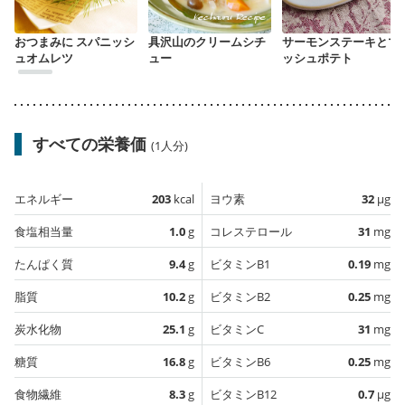
おつまみに スパニッシ
具沢山のクリームシチ
サーモンステーキとマ
ュオムレツ
ュー
ッシュポテト
すべての栄養価
(1人分)
エネルギー
203
kcal
ヨウ素
32
µg
食塩相当量
1.0
g
コレステロール
31
mg
たんぱく質
9.4
g
ビタミンB1
0.19
mg
脂質
10.2
g
ビタミンB2
0.25
mg
炭水化物
25.1
g
ビタミンC
31
mg
糖質
16.8
g
ビタミンB6
0.25
mg
食物繊維
8.3
g
ビタミンB12
0.7
µg