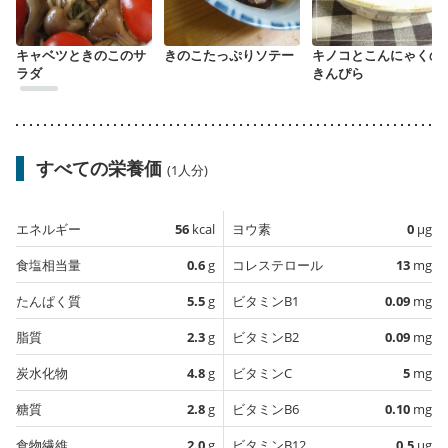
キャベツときのこのサ
きのこたっぷりソテー
キノコとこんにゃくの
ラダ
きんぴら
すべての栄養価
(1人分)
エネルギー
56
kcal
ヨウ素
0
µg
食塩相当量
0.6
g
コレステロール
13
mg
たんぱく質
5.5
g
ビタミンB1
0.09
mg
脂質
2.3
g
ビタミンB2
0.09
mg
炭水化物
4.8
g
ビタミンC
5
mg
糖質
2.8
g
ビタミンB6
0.10
mg
食物繊維
2.0
g
ビタミンB12
0.5
µg