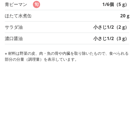
青ピーマン
1/6個（5 g）
ほたて水煮缶
20 g
サラダ油
小さじ1/2（2 g）
濃口醤油
小さじ1/2（3 g）
※ 材料は野菜の皮、肉・魚の骨や内臓を取り除いたもので、食べられる
部分の分量（調理量）を表示しています。