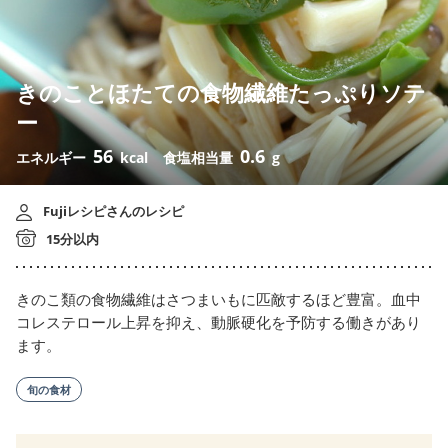
きのことほたての食物繊維たっぷりソテ
ー
56
0.6
エネルギー
kcal
食塩相当量
g
Fujiレシピさんのレシピ
15分以内
きのこ類の食物繊維はさつまいもに匹敵するほど豊富。血中
コレステロール上昇を抑え、動脈硬化を予防する働きがあり
ます。
旬の食材