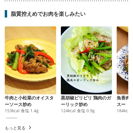
脂質控えめでお肉を楽しみたい
牛肉と小松菜のオイスタ
黒胡椒ビリビリ 鶏肉のガ
魚香肉
ーソース炒め
ーリック炒め
スー
153
kcal
食塩
1.4
g
124
kcal
食塩
0.9
g
184
kcal
もっと見る