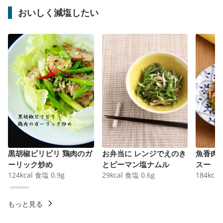
おいしく減塩したい
黒胡椒ビリビリ 鶏肉のガ
お弁当に レンジでえのき
魚香肉
ーリック炒め
とピーマン塩ナムル
スー
124
kcal
食塩
0.9
g
29
kcal
食塩
0.6
g
184
kcal
もっと見る