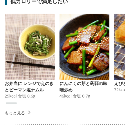
低カロリーで満足したい
お弁当に レンジでえのき
にんにくの芽と蒟蒻の味
えびと
とピーマン塩ナムル
噌炒め
72
kcal
29
kcal
食塩
0.6
g
46
kcal
食塩
0.7
g
もっと見る