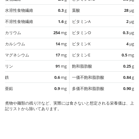
水溶性食物繊維
0.3
g
葉酸
28
µg
不溶性食物繊維
1.6
g
ビタミンA
2
µg
カリウム
254
mg
ビタミンD
0.3
µg
カルシウム
14
mg
ビタミンK
4
µg
マグネシウム
17
mg
ビタミンE
0.5
mg
リン
91
mg
飽和脂肪酸
0.25
g
鉄
0.6
mg
一価不飽和脂肪酸
0.84
g
亜鉛
0.9
mg
多価不飽和脂肪酸
0.90
g
煮物や麺類の残り汁など、実際には食さないと想定される栄養価は、上
記リストから除いてあります。