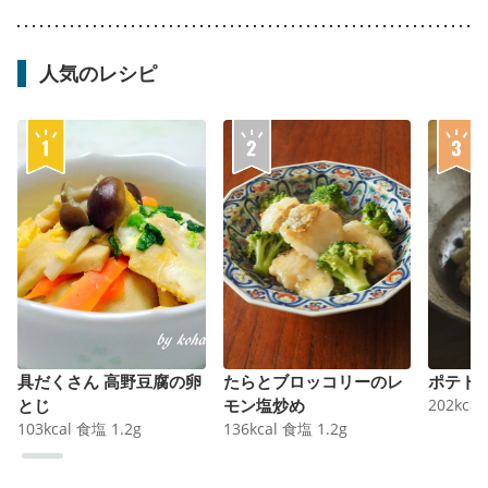
人気のレシピ
具だくさん 高野豆腐の卵
たらとブロッコリーのレ
ポテト
とじ
モン塩炒め
202
kcal
103
kcal
食塩
1.2
g
136
kcal
食塩
1.2
g