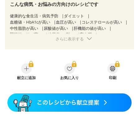
こんな病気・お悩みの方向けのレシピです
健康的な食生活・病気予防
ダイエット
血糖値・HbA1cが高い
血圧が高い
コレステロールが高い
中性脂肪が高い
尿酸値が高い
肝機能の値が高い
腎機能の値が高い
糖尿病（2型）
高血圧
さらに表示する
高尿酸血症（痛風）
胃ポリープ
逆流性食道炎
胆石症
慢性膵炎（移行期・寛解期）
非アルコール性脂肪肝
痔
慢性便秘症
過敏性腸症候群（IBS）
睡眠時無呼吸症候群
糖尿病性腎症（第１期）
糖尿病性腎症（第２期）
CKD（ステージ１）
CKD（ステージ２）
乳がん（抗がん剤治療中）
乳がん（ホルモン療法中）
乳がん（放射線治療中）
献立に追加
お気に入り
印刷
乳がん治療を終えた方・経過観察中の方など
妊娠中(初期)
妊婦健診・体重増加が気になる（初期）
妊婦健診・血圧が気になる（初期）
妊婦健診・血糖値が気になる（初期）
妊娠高血圧(中期)
妊娠糖尿病(初期)
産後（母乳）
産後（混合栄養）
産後（ミルク）
骨折
骨粗しょう症
関節リウマチ
乾癬
フレイル（年齢に合わせた体作り）
低栄養予防
貧血対策
ニキビ・肌荒れ
妊活中
更年期