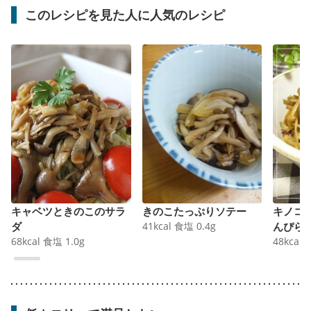
このレシピを見た人に人気のレシピ
キャベツときのこのサラ
きのこたっぷりソテー
キノコ
ダ
41
kcal
食塩
0.4
g
んぴら
68
kcal
食塩
1.0
g
48
kcal