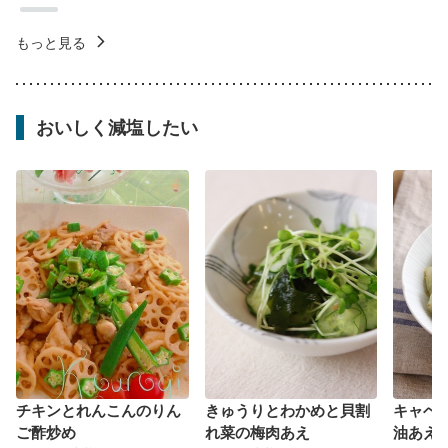
もっと見る
おいしく減塩したい
チキンとれんこんのりん
きゅうりとわかめと貝割
キャベ
ご酢炒め
れ菜の梅肉あえ
油あえ