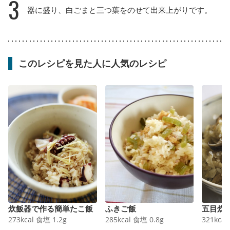
3
器に盛り、白ごまと三つ葉をのせて出来上がりです。
このレシピを見た人に人気のレシピ
炊飯器で作る簡単たこ飯
ふきご飯
五目炊
273
kcal
食塩
1.2
g
285
kcal
食塩
0.8
g
321
kcal