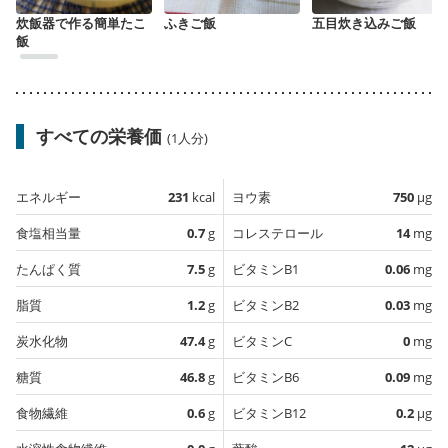
炊飯器で作る簡単たこ
ふきご飯
五目炊き込みご飯
飯
すべての栄養価
(1人分)
エネルギー
231
kcal
ヨウ素
750
µg
食塩相当量
0.7
g
コレステロール
14
mg
たんぱく質
7.5
g
ビタミンB1
0.06
mg
脂質
1.2
g
ビタミンB2
0.03
mg
炭水化物
47.4
g
ビタミンC
0
mg
糖質
46.8
g
ビタミンB6
0.09
mg
食物繊維
0.6
g
ビタミンB12
0.2
µg