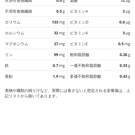
水溶性食物繊維
0.0
g
葉酸
12
µg
不溶性食物繊維
0.5
g
ビタミンA
3
µg
カリウム
133
mg
ビタミンD
0.0
µg
カルシウム
32
mg
ビタミンK
3
µg
マグネシウム
27
mg
ビタミンE
0.5
mg
リン
99
mg
飽和脂肪酸
0.26
g
鉄
0.7
mg
一価不飽和脂肪酸
0.33
g
亜鉛
1.9
mg
多価不飽和脂肪酸
0.43
g
煮物や麺類の残り汁など、実際には食さないと想定される栄養価は、上
記リストから除いてあります。