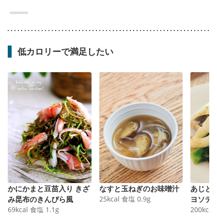
低カロリーで満足したい
かにかまと豆苗入り きざ
なすと玉ねぎのお味噌汁
あじと
み昆布のきんぴら風
25
kcal
食塩
0.9
g
ヨソテ
69
kcal
食塩
1.1
g
200
kcal