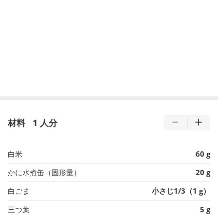
材料
1 人分
白米
60 g
かに水煮缶（固形量）
20 g
白ごま
小さじ1/3（1 g）
三つ葉
5 g