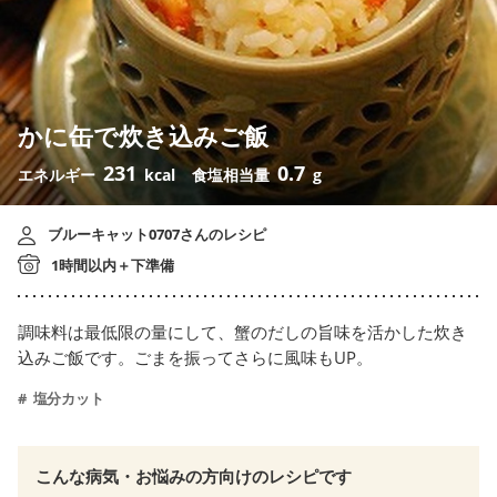
かに缶で炊き込みご飯
231
0.7
エネルギー
kcal
食塩相当量
g
ブルーキャット0707さんのレシピ
1時間以内＋下準備
調味料は最低限の量にして、蟹のだしの旨味を活かした炊き
込みご飯です。ごまを振ってさらに風味もUP。
塩分カット
こんな病気・お悩みの方向けのレシピです