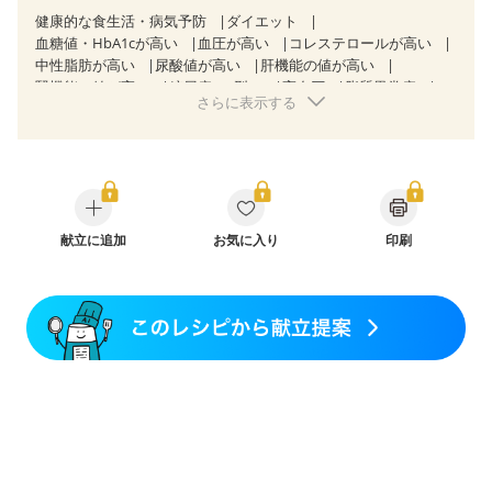
健康的な食生活・病気予防
ダイエット
血糖値・HbA1cが高い
血圧が高い
コレステロールが高い
中性脂肪が高い
尿酸値が高い
肝機能の値が高い
腎機能の値が高い
糖尿病（2型）
高血圧
脂質異常症
さらに表示する
高尿酸血症（痛風）
狭心症
心筋梗塞
心臓弁膜症
心不全
胃炎
胃ポリープ
逆流性食道炎
胆石症
慢性膵炎（移行期・寛解期）
痔
過敏性腸症候群（IBS）
糖尿病性腎症（第１期）
糖尿病性腎症（第２期）
糖尿病性腎症（第３期）
CKD（ステージ１）
CKD（ステージ２）
CKD（ステージ３a）
CKD（ステージ３b）
献立に追加
透析
お気に入り
乳がん（抗がん剤治療中）
印刷
乳がん（ホルモン療法中）
乳がん（放射線治療中）
乳がん治療を終えた方・経過観察中の方など
飲み込みにくい
食欲がない
妊娠中(初期)
妊婦健診・体重増加が気になる（初期）
妊婦健診・血圧が気になる（初期）
妊婦健診・血糖値が気になる（初期）
妊娠高血圧(中期)
妊娠糖尿病(初期)
産後（母乳）
産後（混合栄養）
産後（ミルク）
骨折
骨粗しょう症
関節リウマチ
乾癬
フレイル（年齢に合わせた体作り）
貧血対策
ニキビ・肌荒れ
妊活中
更年期