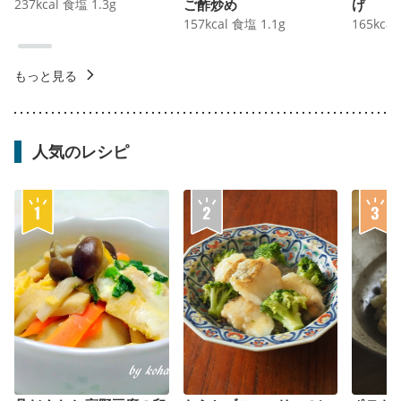
237
kcal
食塩
1.3
g
ご酢炒め
げ
157
kcal
食塩
1.1
g
165
kcal
もっと見る
人気のレシピ