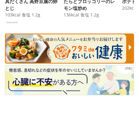
具だくさん 高野豆腐の卵
たらとブロッコリーのレ
ポテト
とじ
モン塩炒め
202
kcal
103
kcal
食塩
1.2
g
136
kcal
食塩
1.2
g