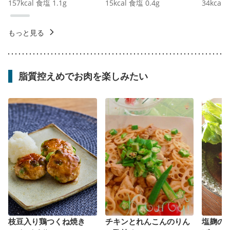
157
kcal
食塩
1.1
g
15
kcal
食塩
0.4
g
34
kcal
もっと見る
脂質控えめでお肉を楽しみたい
枝豆入り鶏つくね焼き
チキンとれんこんのりん
塩麹の