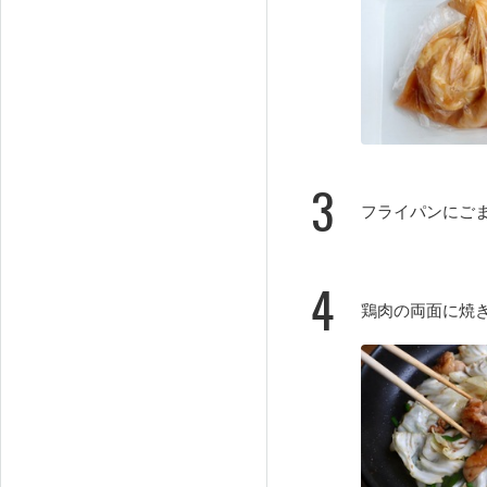
3
フライパンにご
4
鶏肉の両面に焼