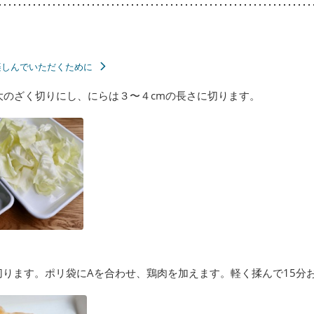
楽しんでいただくために
大のざく切りにし、にらは３〜４cmの長さに切ります。
切ります。ポリ袋にAを合わせ、鶏肉を加えます。軽く揉んで15分