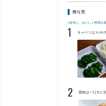
作り方
※安全に、おいしく料理を
1
キャベツは４cm
2
鶏肉は一口大に