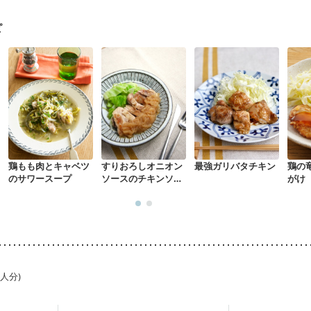
た体作り）
低栄養予防
貧血対策
ニキビ・肌荒れ
妊活中
更年期
ピ
鶏もも肉とキャベツ
すりおろしオニオン
最強ガリバタチキン
鶏の
のサワースープ
ソースのチキンソテ
がけ
ー
1人分)