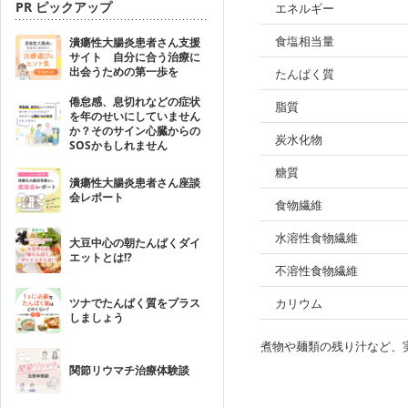
PR ピックアップ
エネルギー
食塩相当量
潰瘍性大腸炎患者さん支援
サイト 自分に合う治療に
出会うための第一歩を
たんぱく質
倦怠感、息切れなどの症状
脂質
を年のせいにしていません
か？そのサイン心臓からの
炭水化物
SOSかもしれません
糖質
潰瘍性大腸炎患者さん座談
会レポート
食物繊維
水溶性食物繊維
大豆中心の朝たんぱくダイ
エットとは!?
不溶性食物繊維
ツナでたんぱく質をプラス
カリウム
しましょう
煮物や麺類の残り汁など、
関節リウマチ治療体験談