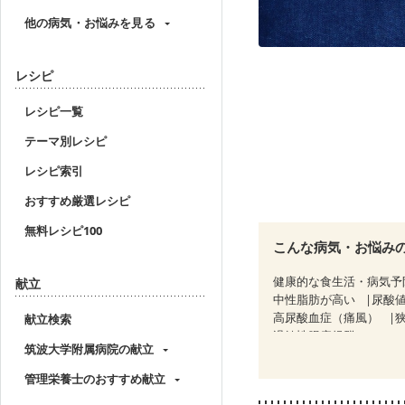
他の病気・お悩みを見る
レシピ
レシピ一覧
テーマ別レシピ
レシピ索引
おすすめ厳選レシピ
無料レシピ100
こんな病気・お悩み
健康的な食生活・病気予
献立
中性脂肪が高い
尿酸
高尿酸血症（痛風）
献立検索
過敏性腸症候群（IBS）
筑波大学附属病院の献立
糖尿病性腎症（第３期）
乳がん（抗がん剤治療中
管理栄養士のおすすめ献立
乳がん治療を終えた方・