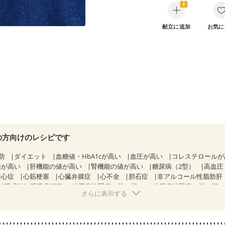
献立に追加
お気に
の方向けのレシピです
防
ダイエット
血糖値・HbA1cが高い
血圧が高い
コレステロール
値が高い
肝機能の値が高い
腎機能の値が高い
糖尿病（2型）
高血圧
狭心症
心筋梗塞
心臓弁膜症
心不全
胆石症
非アルコール性脂肪肝
睡眠時無呼吸症候群
糖尿病性腎症（第１期）
糖尿病性腎症（第２期
さらに表示する
CKD（ステージ１）
CKD（ステージ２）
CKD（ステージ３a）
）
乳がん（ホルモン療法中）
乳がん（放射線治療中）
経過観察中の方など
産後（ミルク）
骨折
骨粗しょう症
関節リウ