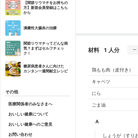
【関節リウマチをお持ちの
方】新規会員登録はこちら
から
潰瘍性大腸炎の治療
関節リウマチってどんな病
気？まずはセルフチェッ
材料
1 人分
ク！
糖尿病患者さんに向けた
鶏もも肉（皮付き）
カンタン一週間献立レシピ
キャベツ
その他
にら
医療関係者のみなさまへ
ごま油
おいしい健康について
A
おいしい健康へのご意見
お問い合わせ
しょうが（すり