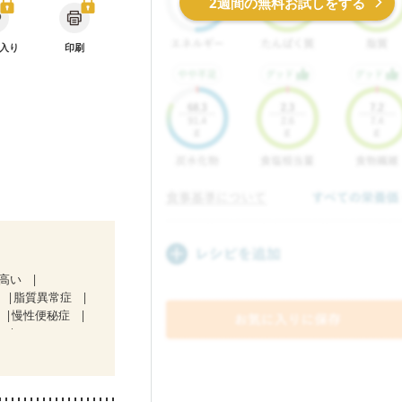
2週間の無料お試しをする
入り
印刷
が高い
脂質異常症
慢性便秘症
）
マチ
乾癬