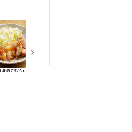
竜田揚げ甘だれ
鶏肉とキャベツのバ
鶏肉の照り焼きステ
たっぷり野菜
ターしょうゆ炒め
ーキ
ゃん