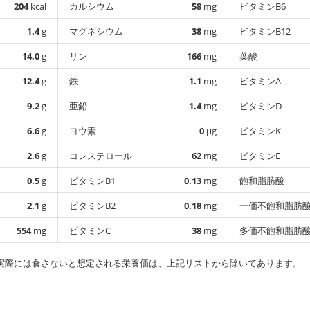
204
kcal
カルシウム
58
mg
ビタミンB6
1.4
g
マグネシウム
38
mg
ビタミンB12
14.0
g
リン
166
mg
葉酸
12.4
g
鉄
1.1
mg
ビタミンA
9.2
g
亜鉛
1.4
mg
ビタミンD
6.6
g
ヨウ素
0
µg
ビタミンK
2.6
g
コレステロール
62
mg
ビタミンE
0.5
g
ビタミンB1
0.13
mg
飽和脂肪酸
2.1
g
ビタミンB2
0.18
mg
一価不飽和脂肪
554
mg
ビタミンC
38
mg
多価不飽和脂肪
実際には食さないと想定される栄養価は、上記リストから除いてあります。