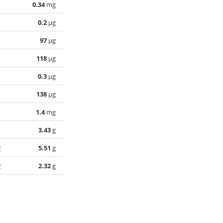
0.34
mg
0.2
µg
97
µg
118
µg
0.3
µg
138
µg
1.4
mg
3.43
g
酸
5.51
g
酸
2.32
g