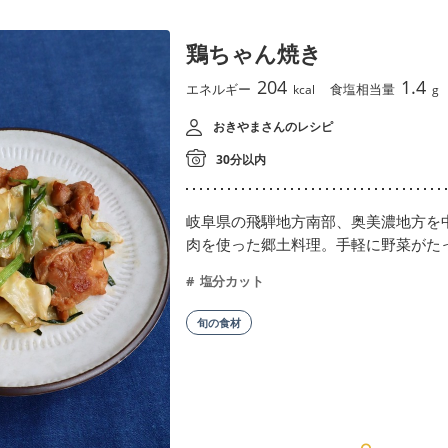
鶏ちゃん焼き
204
1.4
エネルギー
食塩相当量
kcal
g
おきやまさんのレシピ
30分以内
岐阜県の飛騨地方南部、奥美濃地方を
肉を使った郷土料理。手軽に野菜がた
塩分カット
旬の食材