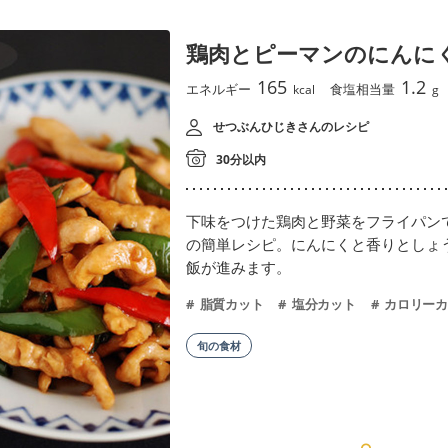
鶏肉とピーマンのにんに
165
1.2
エネルギー
食塩相当量
kcal
g
せつぶんひじきさんのレシピ
30分以内
下味をつけた鶏肉と野菜をフライパン
の簡単レシピ。にんにくと香りとしょ
飯が進みます。
脂質カット
塩分カット
カロリーカ
旬の食材