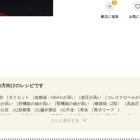
献立に追加
お気に
の方向けのレシピです
防
ダイエット
血糖値・HbA1cが高い
血圧が高い
コレステロール
値が高い
肝機能の値が高い
腎機能の値が高い
糖尿病（2型）
高血圧
狭心症
心筋梗塞
心臓弁膜症
心不全
胃炎
胃ポリープ
腸潰瘍）
逆流性食道炎
胆石症
慢性膵炎（移行期・寛解期）
痔
さらに表示する
糖尿病性腎症（第１期）
糖尿病性腎症（第２期）
糖尿病性腎症（第
KD（ステージ２）
乳がん（抗がん剤治療中）
乳がん（ホルモン療法中
乳がん治療を終えた方・経過観察中の方など
胃がん（抗がん剤治療中