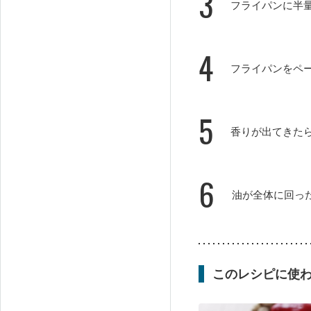
3
フライパンに半
4
フライパンをペ
5
香りが出てきた
6
油が全体に回っ
このレシピに使