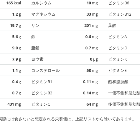
165
kcal
カルシウム
10
mg
ビタミンB6
1.2
g
マグネシウム
33
mg
ビタミンB12
19.7
g
リン
201
mg
葉酸
5.6
g
鉄
0.6
mg
ビタミンA
9.0
g
亜鉛
0.7
mg
ビタミンD
7.9
g
ヨウ素
0
µg
ビタミンK
1.1
g
コレステロール
58
mg
ビタミンE
0.4
g
ビタミンB1
0.11
mg
飽和脂肪酸
0.7
g
ビタミンB2
0.14
mg
一価不飽和脂肪
431
mg
ビタミンC
64
mg
多価不飽和脂肪
実際には食さないと想定される栄養価は、上記リストから除いてあります。