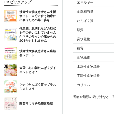
PR ピックアップ
エネルギー
食塩相当量
潰瘍性大腸炎患者さん支援
サイト 自分に合う治療に
出会うための第一歩を
たんぱく質
倦怠感、息切れなどの症状
脂質
を年のせいにしていません
か？そのサイン心臓からの
炭水化物
SOSかもしれません
糖質
潰瘍性大腸炎患者さん座談
会レポート
食物繊維
水溶性食物繊維
大豆中心の朝たんぱくダイ
エットとは!?
不溶性食物繊維
ツナでたんぱく質をプラス
カリウム
しましょう
煮物や麺類の残り汁など、
関節リウマチ治療体験談