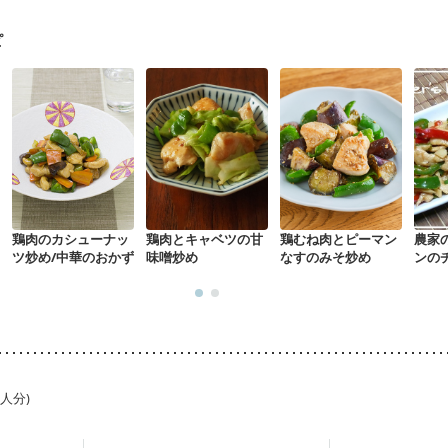
経過観察中の方
大腸がん治療を終えた方・経過観察中の方
大腸がん（
）
味の感じ方が変わった
食欲がない
消化不良
妊娠中(初期)
ピ
になる（初期）
妊婦健診・血圧が気になる（初期）
なる（初期）
妊娠高血圧(中期)
妊娠糖尿病(初期)
産後（母乳）
産
関節リウマチ
フレイル（年齢に合わせた体作り）
貧血対策
ニキビ
鶏肉のカシューナッ
鶏肉とキャベツの甘
鶏むね肉とピーマン
農家
ツ炒め/中華のおかず
味噌炒め
なすのみそ炒め
ンの
1人分)