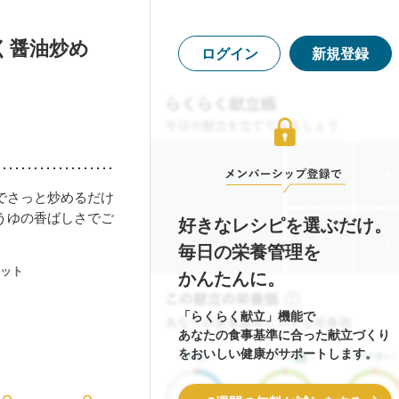
く醤油炒め
ログイン
新規登録
でさっと炒めるだけ
うゆの香ばしさでご
好きなレシピを選ぶだけ。
毎日の栄養管理を
ット
かんたんに。
「らくらく献立」機能で
あなたの食事基準に合った献立づくり
をおいしい健康がサポートします。