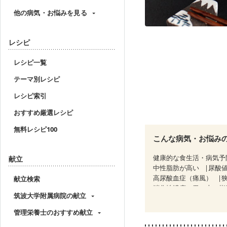
他の病気・お悩みを見る
レシピ
レシピ一覧
テーマ別レシピ
レシピ索引
おすすめ厳選レシピ
無料レシピ100
こんな病気・お悩み
健康的な食生活・病気予
献立
中性脂肪が高い
尿酸
高尿酸血症（痛風）
献立検索
消化性潰瘍（胃・十二指
筑波大学附属病院の献立
過敏性腸症候群（IBS）
CKD（ステージ１）
C
管理栄養士のおすすめ献立
乳がん（放射線治療中）