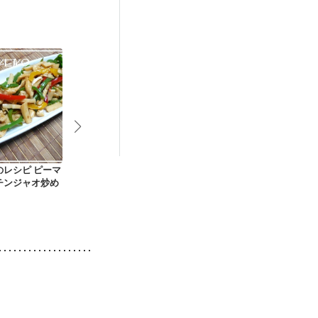
抗がん剤治療中）
後（混合栄養）
・肌荒れ
のレシピ ピーマ
鶏むね肉のしょうが
鶏むね肉でチンジャ
ピーマンタル
チンジャオ炒め
焼き
オロース風
チキン南蛮風