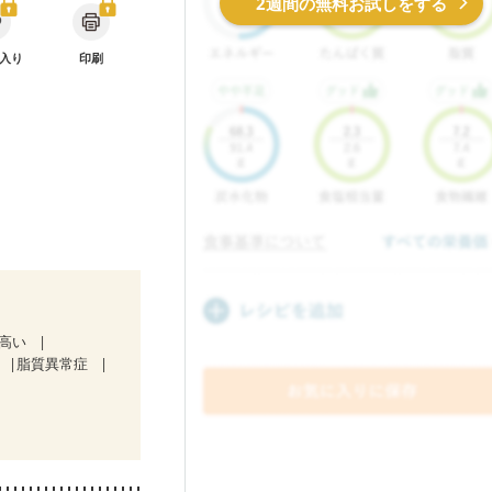
2週間の無料お試しをする
入り
印刷
が高い
脂質異常症
３期）
）
）