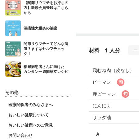
【関節リウマチをお持ちの
方】新規会員登録はこちら
から
潰瘍性大腸炎の治療
関節リウマチってどんな病
気？まずはセルフチェッ
材料
1 人分
ク！
糖尿病患者さんに向けた
鶏むね肉（皮なし）
カンタン一週間献立レシピ
ピーマン
その他
赤ピーマン
医療関係者のみなさまへ
にんにく
おいしい健康について
サラダ油
おいしい健康へのご意見
A
お問い合わせ