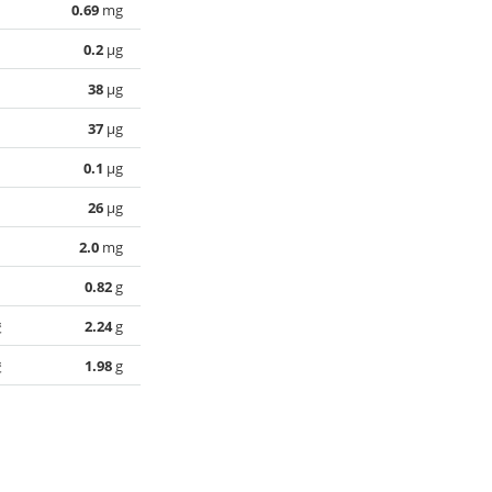
0.69
mg
0.2
µg
38
µg
37
µg
0.1
µg
26
µg
2.0
mg
0.82
g
酸
2.24
g
酸
1.98
g