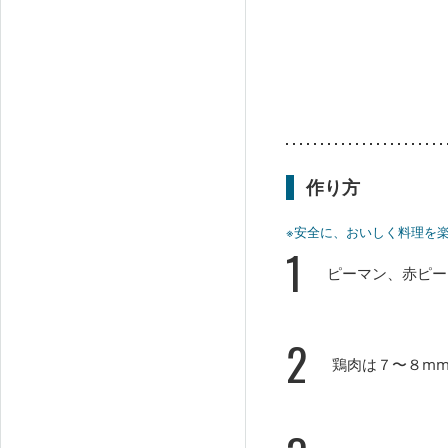
作り方
※安全に、おいしく料理を
1
ピーマン、赤ピー
2
鶏肉は７〜８m