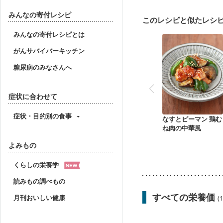
胃がん治療を終えた方・
大腸がん（放射線治療中
みんなの寄付レシピ
このレシピと似たレシ
妊婦健診・体重増加が気
妊婦健診・血糖値が気に
みんなの寄付レシピとは
産後（ミルク）
骨折
がんサバイバーキッチン
妊活中
更年期
糖尿病のみなさんへ
症状に合わせて
症状・目的別の食事
なすとピーマン 鶏む
ね肉の中華風
よみもの
くらしの栄養学
読みもの調べもの
すべての栄養価
月刊おいしい健康
(