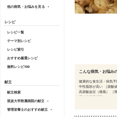
他の病気・お悩みを見る
レシピ
レシピ一覧
テーマ別レシピ
レシピ索引
おすすめ厳選レシピ
無料レシピ100
こんな病気・お悩み
健康的な食生活・病気予
献立
中性脂肪が高い
尿酸
高尿酸血症（痛風）
献立検索
過敏性腸症候群（IBS）
筑波大学附属病院の献立
CKD（ステージ３b）
乳がん治療を終えた方・
管理栄養士のおすすめ献立
フレイル（年齢に合わせ