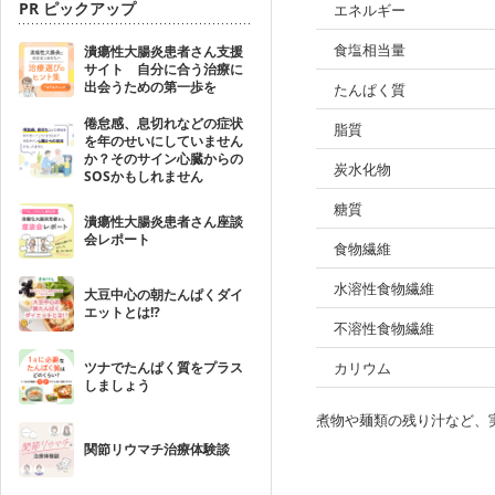
PR ピックアップ
エネルギー
食塩相当量
潰瘍性大腸炎患者さん支援
サイト 自分に合う治療に
出会うための第一歩を
たんぱく質
倦怠感、息切れなどの症状
脂質
を年のせいにしていません
か？そのサイン心臓からの
炭水化物
SOSかもしれません
糖質
潰瘍性大腸炎患者さん座談
会レポート
食物繊維
水溶性食物繊維
大豆中心の朝たんぱくダイ
エットとは!?
不溶性食物繊維
ツナでたんぱく質をプラス
カリウム
しましょう
煮物や麺類の残り汁など、
関節リウマチ治療体験談