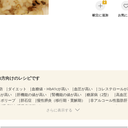
献立に追加
お気に
の方向けのレシピです
防
ダイエット
血糖値・HbA1cが高い
血圧が高い
コレステロール
値が高い
肝機能の値が高い
腎機能の値が高い
糖尿病（2型）
高血圧
胃ポリープ
胆石症
慢性膵炎（移行期・寛解期）
非アルコール性脂肪
睡眠時無呼吸症候群
CKD（ステージ１）
CKD（ステージ２）
CKD
さらに表示する
乳がん（抗がん剤治療中）
乳がん（ホルモン療法中）
乳がん（放射線
経過観察中の方など
飲み込みにくい
産後（ミルク）
骨粗しょう症
た体作り）
低栄養予防
貧血対策
ニキビ・肌荒れ
妊活中
更年期