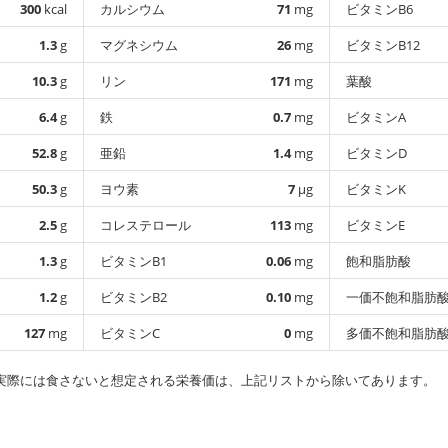
300
kcal
カルシウム
71
mg
ビタミンB6
1.3
g
マグネシウム
26
mg
ビタミンB12
10.3
g
リン
171
mg
葉酸
6.4
g
鉄
0.7
mg
ビタミンA
52.8
g
亜鉛
1.4
mg
ビタミンD
50.3
g
ヨウ素
7
µg
ビタミンK
2.5
g
コレステロール
113
mg
ビタミンE
1.3
g
ビタミンB1
0.06
mg
飽和脂肪酸
1.2
g
ビタミンB2
0.10
mg
一価不飽和脂肪
127
mg
ビタミンC
0
mg
多価不飽和脂肪
実際には食さないと想定される栄養価は、上記リストから除いてあります。