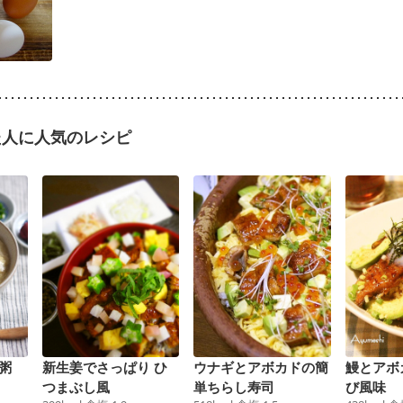
た人に人気のレシピ
粥
新生姜でさっぱり ひ
ウナギとアボカドの簡
鰻とアボ
つまぶし風
単ちらし寿司
び風味