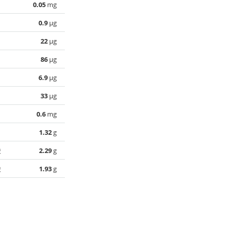
0.05
mg
0.9
µg
22
µg
86
µg
6.9
µg
33
µg
0.6
mg
1.32
g
酸
2.29
g
酸
1.93
g