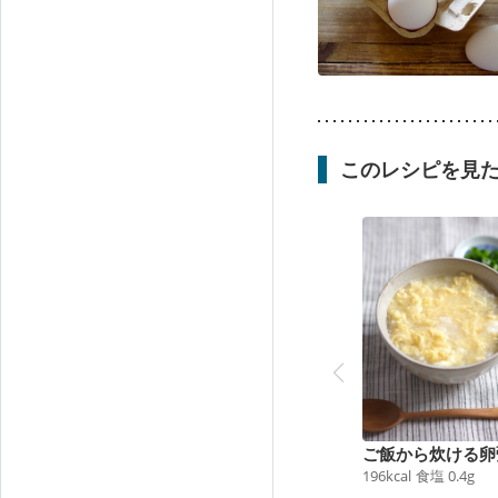
このレシピを見
ご飯から炊ける卵
196
kcal
食塩
0.4
g