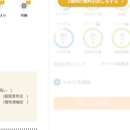
2週間の無料お試しをする
入り
印刷
が高い
脂質異常症
肝
慢性便秘症
（ステージ３a）
治療中）
関節リウマチ