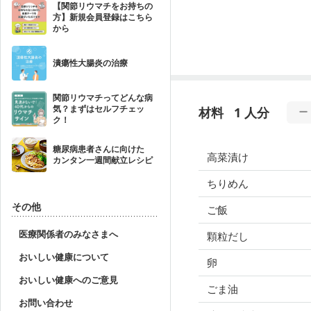
【関節リウマチをお持ちの
方】新規会員登録はこちら
から
潰瘍性大腸炎の治療
関節リウマチってどんな病
気？まずはセルフチェッ
材料
1 人分
ク！
糖尿病患者さんに向けた
高菜漬け
カンタン一週間献立レシピ
ちりめん
その他
ご飯
医療関係者のみなさまへ
顆粒だし
おいしい健康について
卵
おいしい健康へのご意見
ごま油
お問い合わせ