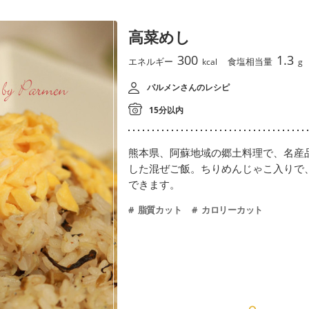
高菜めし
300
1.3
エネルギー
食塩相当量
kcal
g
パルメンさんのレシピ
15分以内
熊本県、阿蘇地域の郷土料理で、名産
した混ぜご飯。ちりめんじゃこ入りで
できます。
脂質カット
カロリーカット