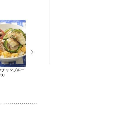
ヤチャンプルー
バジル香る ガパオラ
夏野菜とツナのさっ
とろとろ卵と
ぶり
イス
ぱり すし酢ご飯
のリゾット