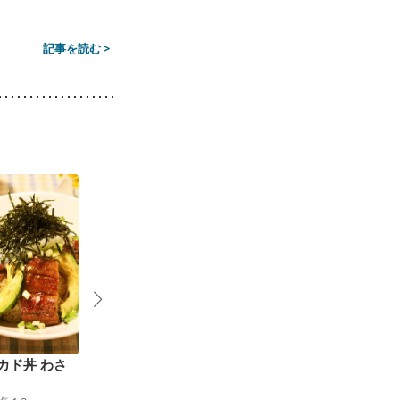
記事を読む >
カド丼 わさ
ゴーヤチャンプルー
バジル香る ガパオラ
どんぶり
イス