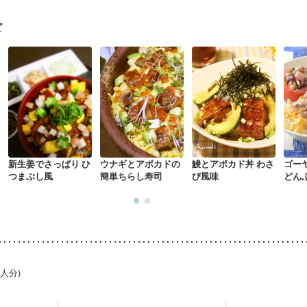
ピ
新生姜でさっぱり ひ
ウナギとアボカドの
鰻とアボカド丼 わさ
ゴー
つまぶし風
簡単ちらし寿司
び風味
どん
1人分)