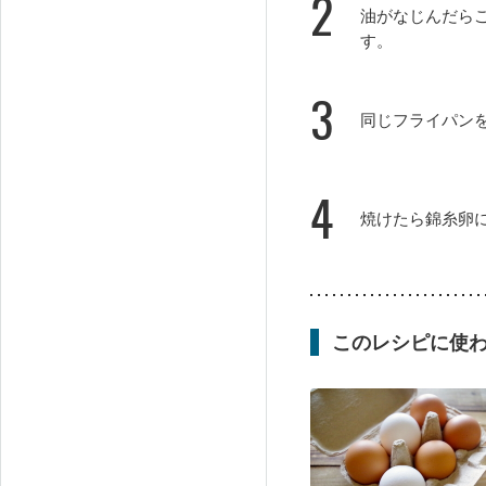
2
油がなじんだら
す。
3
同じフライパン
4
焼けたら錦糸卵
このレシピに使