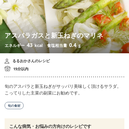
アスパラガスと新玉ねぎのマリネ
43
0.4
エネルギー
kcal
食塩相当量
g
るるおかさんのレシピ
15分以内
旬のアスパラと新玉ねぎがサッパリ美味しく頂けるサラダ。
こってりした主菜の副菜にお勧めです。
旬の食材
こんな病気・お悩みの方向けのレシピです