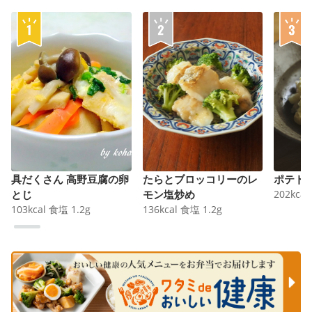
具だくさん 高野豆腐の卵
たらとブロッコリーのレ
ポテト
とじ
モン塩炒め
202
kcal
103
kcal
食塩
1.2
g
136
kcal
食塩
1.2
g