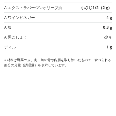
A エクストラバージンオリーブ油
小さじ1/2（2 g）
A ワインビネガー
4 g
A 塩
0.3 g
A 黒こしょう
少々
ディル
1 g
※ 材料は野菜の皮、肉・魚の骨や内臓を取り除いたもので、食べられる
部分の分量（調理量）を表示しています。