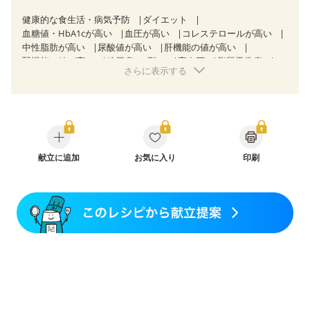
健康的な食生活・病気予防
ダイエット
血糖値・HbA1cが高い
血圧が高い
コレステロールが高い
中性脂肪が高い
尿酸値が高い
肝機能の値が高い
腎機能の値が高い
糖尿病（2型）
高血圧
脂質異常症
さらに表示する
高尿酸血症（痛風）
狭心症
心筋梗塞
心臓弁膜症
心不全
胃ポリープ
胆石症
慢性便秘症
過敏性腸症候群（IBS）
糖尿病性腎症（第１期）
糖尿病性腎症（第２期）
糖尿病性腎症（第３期）
CKD（ステージ１）
CKD（ステージ２）
CKD（ステージ３a）
乳がん（抗がん剤治療中）
乳がん（ホルモン療法中）
献立に追加
お気に入り
乳がん（放射線治療中）
印刷
乳がん治療を終えた方・経過観察中の方など
味の感じ方が変わった
食欲がない
産後（ミルク）
骨折
関節リウマチ
貧血対策
ニキビ・肌荒れ
妊活中
更年期