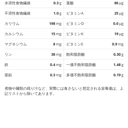
水溶性食物繊維
0.3
g
葉酸
86
µg
不溶性食物繊維
1.0
g
ビタミンA
25
µg
カリウム
198
mg
ビタミンD
0.0
µg
カルシウム
15
mg
ビタミンK
19
µg
マグネシウム
8
mg
ビタミンE
0.9
mg
リン
38
mg
飽和脂肪酸
0.30
g
鉄
0.4
mg
一価不飽和脂肪酸
1.48
g
亜鉛
0.3
mg
多価不飽和脂肪酸
0.19
g
煮物や麺類の残り汁など、実際には食さないと想定される栄養価は、上
記リストから除いてあります。