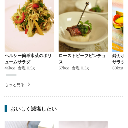
ヘルシー簡単水菜のボリ
ローストビーフピンチョ
鈴カボ
ュームサラダ
ス
サラダ
46
kcal
食塩
0.5
g
67
kcal
食塩
0.3
g
60
kcal
もっと見る
おいしく減塩したい