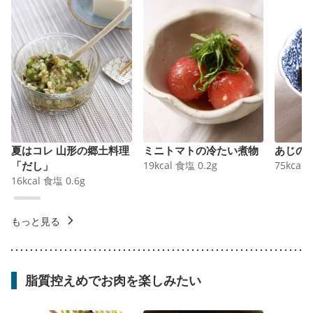
夏はコレ 山形の郷土料理
ミニトマトの冷たい煮物
あじの
「だし」
19
kcal
食塩
0.2
g
75
kcal
16
kcal
食塩
0.6
g
もっと見る
脂質控えめでお肉を楽しみたい