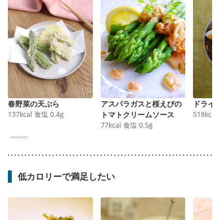
春野菜の天ぷら
アスパラガスと桜えびの
ドライ
137
kcal
食塩
0.4
g
トマトクリームソース
518
kcal
77
kcal
食塩
0.5
g
低カロリーで満足したい