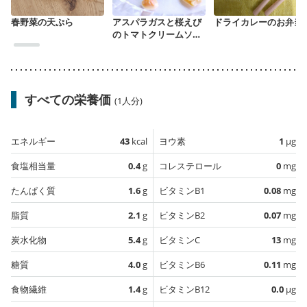
春野菜の天ぷら
アスパラガスと桜えび
ドライカレーのお弁当
のトマトクリームソー
ス
すべての栄養価
(1人分)
エネルギー
43
kcal
ヨウ素
1
µg
食塩相当量
0.4
g
コレステロール
0
mg
たんぱく質
1.6
g
ビタミンB1
0.08
mg
脂質
2.1
g
ビタミンB2
0.07
mg
炭水化物
5.4
g
ビタミンC
13
mg
糖質
4.0
g
ビタミンB6
0.11
mg
食物繊維
1.4
g
ビタミンB12
0.0
µg