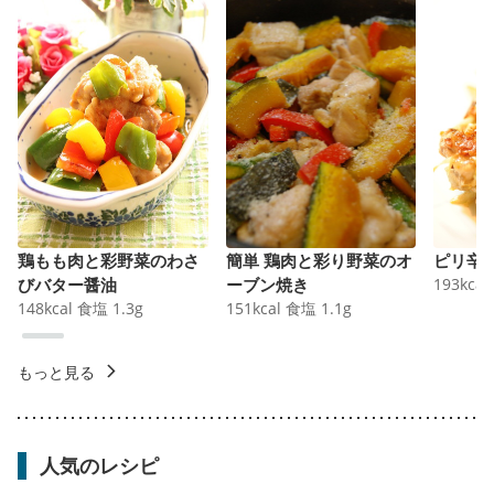
鶏もも肉と彩野菜のわさ
簡単 鶏肉と彩り野菜のオ
ピリ辛
びバター醤油
ーブン焼き
193
kcal
148
kcal
食塩
1.3
g
151
kcal
食塩
1.1
g
もっと見る
人気のレシピ