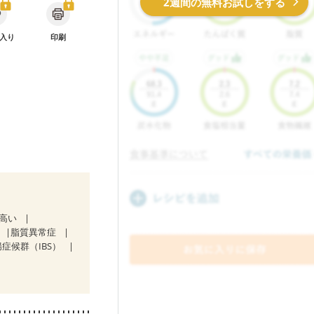
2週間の無料お試しをする
入り
印刷
が高い
脂質異常症
症候群（IBS）
治療中）
症
関節リウマチ