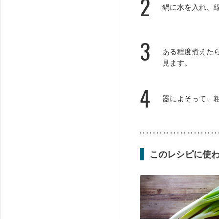
2
鍋に水を入れ、
3
ある程度煮えた
見ます。
4
器によそって、
このレシピに使