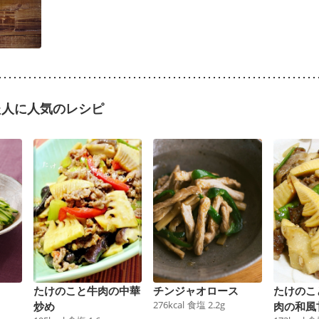
た人に人気のレシピ
たけのこと牛肉の中華
チンジャオロース
たけのこ
276
kcal
食塩
2.2
g
炒め
肉の和風