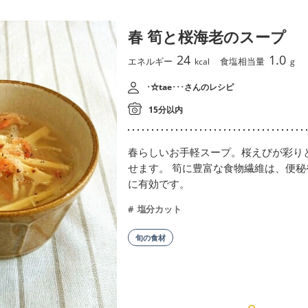
春 筍と桜海老のスープ
24
1.0
エネルギー
食塩相当量
kcal
g
･☆tae･･･さんのレシピ
15分以内
春らしいお手軽スープ。桜えびが彩り
せます。 筍に豊富な食物繊維は、便
に有効です。
塩分カット
旬の食材