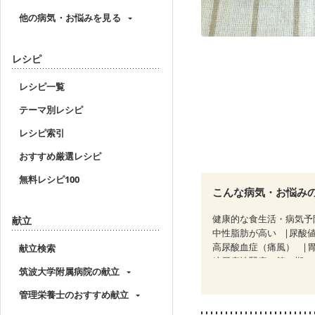
他の病気・お悩みを見る
レシピ
レシピ一覧
テーマ別レシピ
レシピ索引
おすすめ厳選レシピ
無料レシピ100
こんな病気・お悩み
健康的な食生活・病気予
献立
中性脂肪が高い
尿酸
高尿酸血症（痛風）
献立検索
糖尿病性腎症（第１期）
筑波大学附属病院の献立
CKD（ステージ３a）
乳がん治療を終えた方・
管理栄養士のおすすめ献立
貧血対策
ニキビ・肌