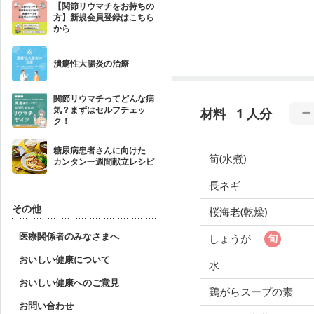
【関節リウマチをお持ちの
方】新規会員登録はこちら
から
潰瘍性大腸炎の治療
関節リウマチってどんな病
気？まずはセルフチェッ
材料
1 人分
ク！
糖尿病患者さんに向けた
筍(水煮)
カンタン一週間献立レシピ
長ネギ
その他
桜海老(乾燥)
医療関係者のみなさまへ
しょうが
おいしい健康について
水
おいしい健康へのご意見
鶏がらスープの素
お問い合わせ