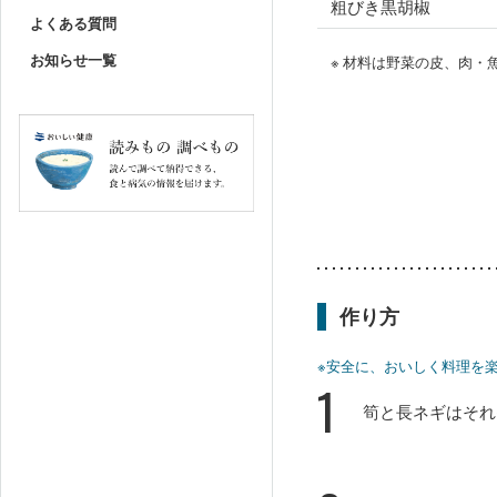
粗びき黒胡椒
よくある質問
お知らせ一覧
※ 材料は野菜の皮、肉
作り方
※安全に、おいしく料理を
1
筍と長ネギはそれ