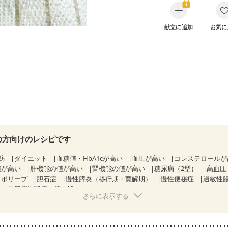
献立に追加
お気に
の方向けのレシピです
防
ダイエット
血糖値・HbA1cが高い
血圧が高い
コレステロール
値が高い
肝機能の値が高い
腎機能の値が高い
糖尿病（2型）
高血圧
胃ポリープ
胆石症
慢性膵炎（移行期・寛解期）
慢性便秘症
過敏性腸
糖尿病性腎症（第２期）
CKD（ステージ１）
CKD（ステージ２）
さらに表示する
乳がん（抗がん剤治療中）
乳がん（ホルモン療法中）
乳がん（放射線
経過観察中の方など
食欲がない
産後（ミルク）
骨折
骨粗しょう
荒れ
妊活中
更年期