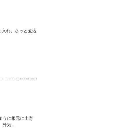
を入れ、さっと煮込
ように根元に土寄
気...