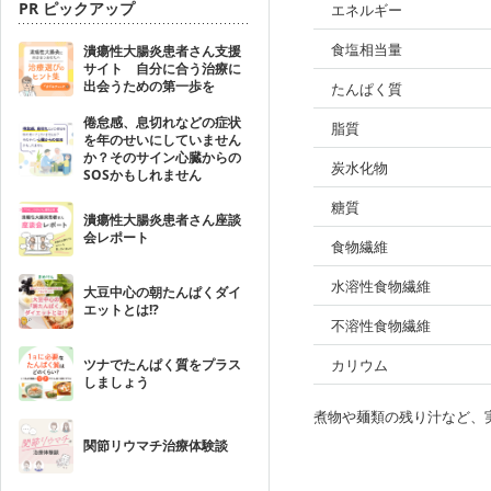
PR ピックアップ
エネルギー
食塩相当量
潰瘍性大腸炎患者さん支援
サイト 自分に合う治療に
出会うための第一歩を
たんぱく質
倦怠感、息切れなどの症状
脂質
を年のせいにしていません
か？そのサイン心臓からの
炭水化物
SOSかもしれません
糖質
潰瘍性大腸炎患者さん座談
会レポート
食物繊維
水溶性食物繊維
大豆中心の朝たんぱくダイ
エットとは!?
不溶性食物繊維
ツナでたんぱく質をプラス
カリウム
しましょう
煮物や麺類の残り汁など、
関節リウマチ治療体験談