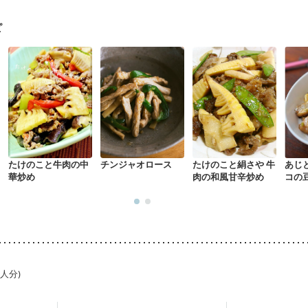
ピ
たけのこと牛肉の中
チンジャオロース
たけのこと絹さや 牛
あじ
華炒め
肉の和風甘辛炒め
コの
1人分)