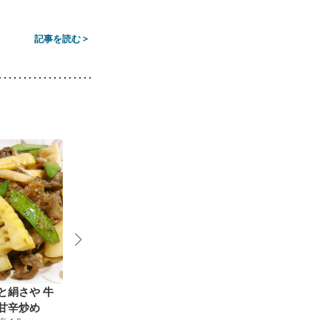
記事を読む >
と絹さや 牛
あじとそら豆 タケノ
春キャベツにのっけ盛
2
甘辛炒め
コの豆鼓炒め
り 筍とひき肉炒め