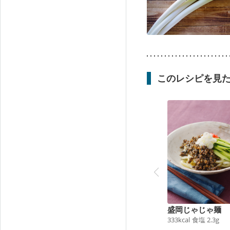
このレシピを見
盛岡じゃじゃ麺
333
kcal
食塩
2.3
g