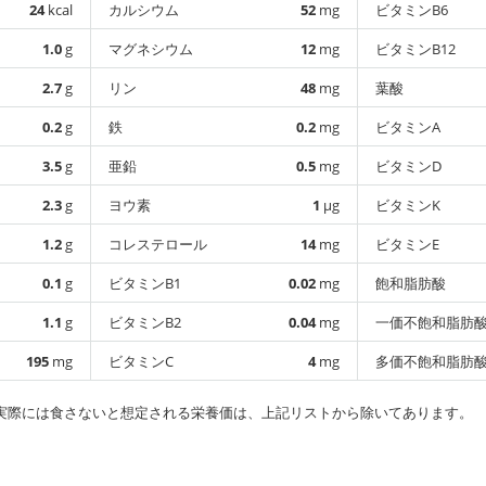
24
kcal
カルシウム
52
mg
ビタミンB6
1.0
g
マグネシウム
12
mg
ビタミンB12
2.7
g
リン
48
mg
葉酸
0.2
g
鉄
0.2
mg
ビタミンA
3.5
g
亜鉛
0.5
mg
ビタミンD
2.3
g
ヨウ素
1
µg
ビタミンK
1.2
g
コレステロール
14
mg
ビタミンE
0.1
g
ビタミンB1
0.02
mg
飽和脂肪酸
1.1
g
ビタミンB2
0.04
mg
一価不飽和脂肪
195
mg
ビタミンC
4
mg
多価不飽和脂肪
実際には食さないと想定される栄養価は、上記リストから除いてあります。