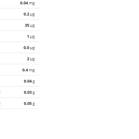
0.04
mg
0.2
µg
35
µg
1
µg
0.0
µg
2
µg
0.4
mg
0.04
g
酸
0.03
g
酸
0.05
g