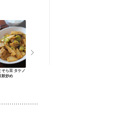
とそら豆 タケノ
春キャベツにのっけ
里芋の和風コロッケ
海老のエスニ
豆鼓炒め
盛り 筍とひき肉炒め
ープ