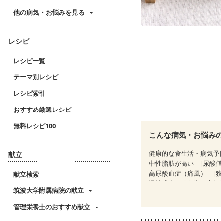
他の病気・お悩みを見る
レシピ
レシピ一覧
テーマ別レシピ
レシピ索引
おすすめ厳選レシピ
無料レシピ100
こんな病気・お悩み
健康的な食生活・病気予
献立
中性脂肪が高い
尿酸
高尿酸血症（痛風）
献立検索
慢性膵炎（移行期・寛解
筑波大学附属病院の献立
睡眠時無呼吸症候群
CKD（ステージ２）
C
管理栄養士のおすすめ献立
乳がん（放射線治療中）