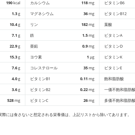
190
kcal
カルシウム
118
mg
ビタミンB6
1.3
g
マグネシウム
36
mg
ビタミンB12
10.4
g
リン
182
mg
葉酸
7.1
g
鉄
1.5
mg
ビタミンA
22.9
g
亜鉛
0.9
mg
ビタミンD
15.3
g
ヨウ素
1
µg
ビタミンK
7.6
g
コレステロール
35
mg
ビタミンE
4.0
g
ビタミンB1
0.11
mg
飽和脂肪酸
3.6
g
ビタミンB2
0.22
mg
一価不飽和脂肪
528
mg
ビタミンC
26
mg
多価不飽和脂肪
実際には食さないと想定される栄養価は、上記リストから除いてあります。