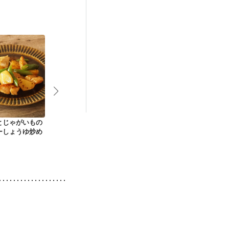
後（混合栄養）
・肌荒れ
とじゃがいもの
小麦粉不使用 ごろご
オーブンで 海老のマ
鶏肉とブロッ
ーしょうゆ炒め
ろ野菜のトマトスー
リネグリル
のガリバタ炒
プカレー