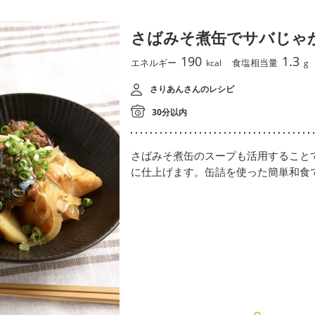
さばみそ煮缶でサバじゃ
190
1.3
エネルギー
食塩相当量
kcal
g
さりあんさんのレシピ
30分以内
さばみそ煮缶のスープも活用すること
に仕上げます。缶詰を使った簡単和食