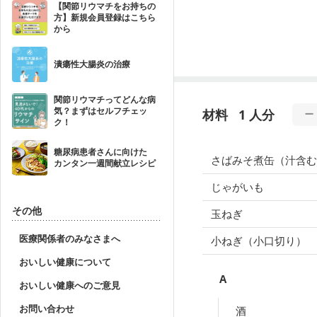
【関節リウマチをお持ちの
方】新規会員登録はこちら
から
潰瘍性大腸炎の治療
関節リウマチってどんな病
気？まずはセルフチェッ
材料
1 人分
ク！
糖尿病患者さんに向けた
さばみそ煮缶（汁含む
カンタン一週間献立レシピ
じゃがいも
その他
玉ねぎ
医療関係者のみなさまへ
小ねぎ（小口切り）
おいしい健康について
A
おいしい健康へのご意見
お問い合わせ
酒