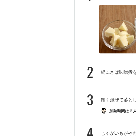
2
鍋にさば味噌煮
3
軽く混ぜて落とし
加熱時間は２
4
じゃがいもがや