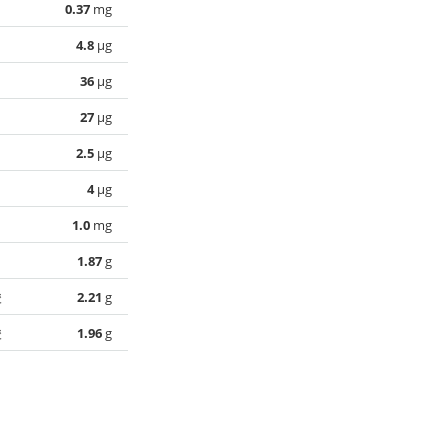
0.37
mg
4.8
µg
36
µg
27
µg
2.5
µg
4
µg
1.0
mg
1.87
g
酸
2.21
g
酸
1.96
g