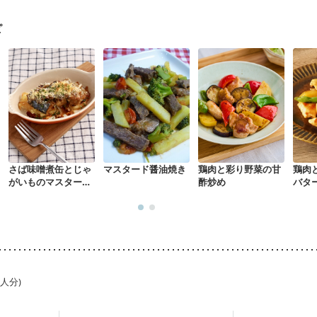
になる（初期）
妊婦健診・血圧が気になる（初期）
なる（初期）
妊娠高血圧(中期)
妊娠糖尿病(初期)
産後（母乳）
産
ピ
骨粗しょう症
関節リウマチ
乾癬
低栄養予防
貧血対策
ニキビ
さば味噌煮缶とじゃ
マスタード醤油焼き
鶏肉と彩り野菜の甘
鶏肉
がいものマスタード
酢炒め
バタ
焼き
1人分)