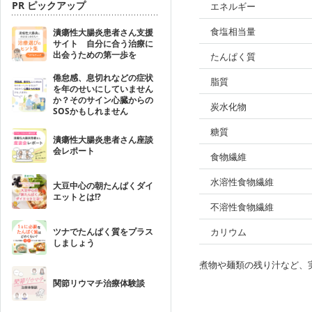
PR ピックアップ
エネルギー
食塩相当量
潰瘍性大腸炎患者さん支援
サイト 自分に合う治療に
出会うための第一歩を
たんぱく質
倦怠感、息切れなどの症状
脂質
を年のせいにしていません
か？そのサイン心臓からの
炭水化物
SOSかもしれません
糖質
潰瘍性大腸炎患者さん座談
会レポート
食物繊維
水溶性食物繊維
大豆中心の朝たんぱくダイ
エットとは!?
不溶性食物繊維
ツナでたんぱく質をプラス
カリウム
しましょう
煮物や麺類の残り汁など、
関節リウマチ治療体験談