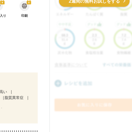
2週間の無料お試しをする
入り
印刷
が高い
脂質異常症
中）
妊娠中(初期)