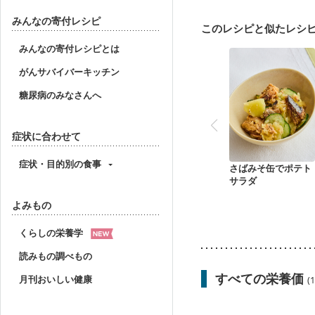
妊婦健診・体重増加が気
妊婦健診・血糖値が気に
みんなの寄付レシピ
このレシピと似たレシ
産後（ミルク）
骨折
妊活中
更年期
みんなの寄付レシピとは
がんサバイバーキッチン
糖尿病のみなさんへ
症状に合わせて
症状・目的別の食事
さばみそ缶でポテト
サラダ
よみもの
くらしの栄養学
読みもの調べもの
すべての栄養価
月刊おいしい健康
(