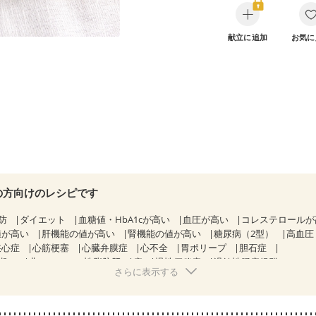
献立に追加
お気に
の方向けのレシピです
防
ダイエット
血糖値・HbA1cが高い
血圧が高い
コレステロール
値が高い
肝機能の値が高い
腎機能の値が高い
糖尿病（2型）
高血圧
狭心症
心筋梗塞
心臓弁膜症
心不全
胃ポリープ
胆石症
期）
非アルコール性脂肪肝
痔
慢性便秘症
過敏性腸症候群（IBS）
さらに表示する
糖尿病性腎症（第１期）
糖尿病性腎症（第２期）
CKD（ステージ１）
KD（ステージ３a）
乳がん（抗がん剤治療中）
乳がん（ホルモン療法
乳がん治療を終えた方・経過観察中の方など
味の感じ方が変わった