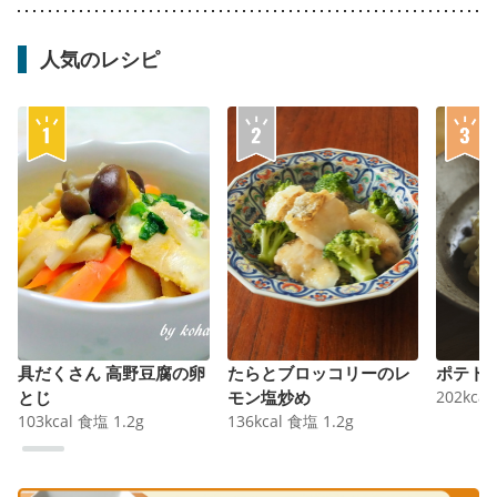
人気のレシピ
具だくさん 高野豆腐の卵
たらとブロッコリーのレ
ポテト
とじ
モン塩炒め
202
kcal
103
kcal
食塩
1.2
g
136
kcal
食塩
1.2
g