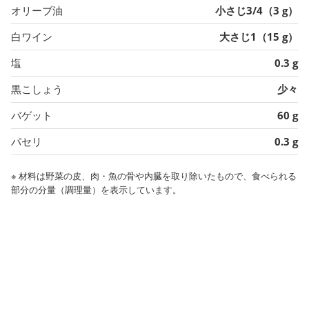
オリーブ油
小さじ3/4（3 g）
白ワイン
大さじ1（15 g）
塩
0.3 g
黒こしょう
少々
バゲット
60 g
パセリ
0.3 g
※ 材料は野菜の皮、肉・魚の骨や内臓を取り除いたもので、食べられる
部分の分量（調理量）を表示しています。