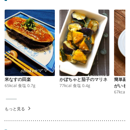
米なすの田楽
かぼちゃと茄子のマリネ
簡単副
65
kcal
食塩
0.7
g
77
kcal
食塩
0.4
g
がいも
67
kcal
もっと見る