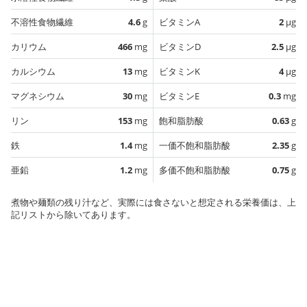
不溶性食物繊維
4.6
g
ビタミンA
2
µg
カリウム
466
mg
ビタミンD
2.5
µg
カルシウム
13
mg
ビタミンK
4
µg
マグネシウム
30
mg
ビタミンE
0.3
mg
リン
153
mg
飽和脂肪酸
0.63
g
鉄
1.4
mg
一価不飽和脂肪酸
2.35
g
亜鉛
1.2
mg
多価不飽和脂肪酸
0.75
g
煮物や麺類の残り汁など、実際には食さないと想定される栄養価は、上
記リストから除いてあります。