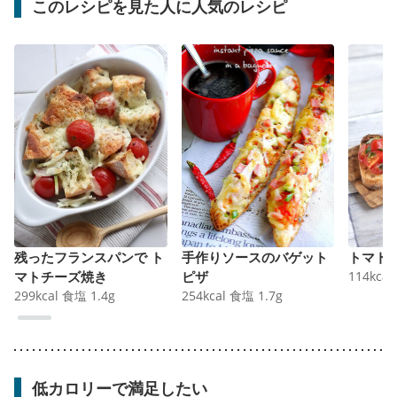
このレシピを見た人に人気のレシピ
残ったフランスパンで ト
手作りソースのバゲット
トマト
マトチーズ焼き
ピザ
114
kcal
299
kcal
食塩
1.4
g
254
kcal
食塩
1.7
g
低カロリーで満足したい