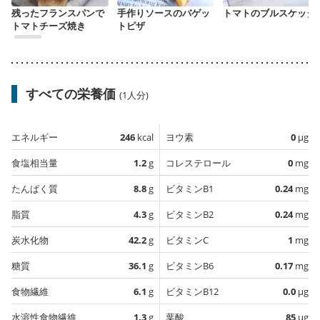
残ったフランスパンで
手作りソースのバゲッ
トマトのブルスケッタ
トマトチーズ焼き
トピザ
すべての栄養価
(1人分)
エネルギー
246
kcal
ヨウ素
0
µg
食塩相当量
1.2
g
コレステロール
0
mg
たんぱく質
8.8
g
ビタミンB1
0.24
mg
脂質
4.3
g
ビタミンB2
0.24
mg
炭水化物
42.2
g
ビタミンC
1
mg
糖質
36.1
g
ビタミンB6
0.17
mg
食物繊維
6.1
g
ビタミンB12
0.0
µg
水溶性食物繊維
1.3
g
葉酸
85
µg