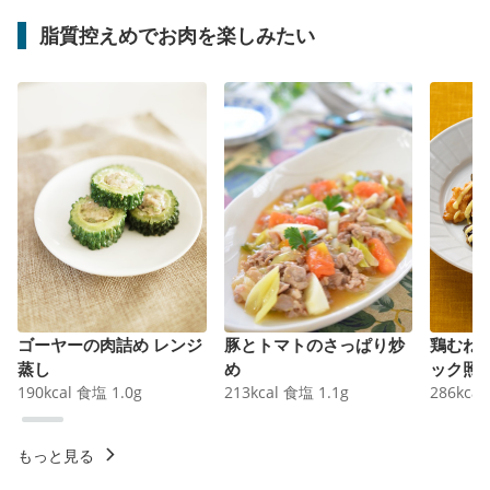
脂質控えめでお肉を楽しみたい
ゴーヤーの肉詰め レンジ
豚とトマトのさっぱり炒
鶏むね
蒸し
め
ック照
190
kcal
食塩
1.0
g
213
kcal
食塩
1.1
g
286
kcal
もっと見る