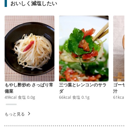
おいしく減塩したい
もやし酢炒め さっぱり常
三つ葉とレンコンのサラ
ゴーヤ
備菜
ダ
汁
49
kcal
食塩
0.0
g
66
kcal
食塩
0.1
g
61
kcal
もっと見る