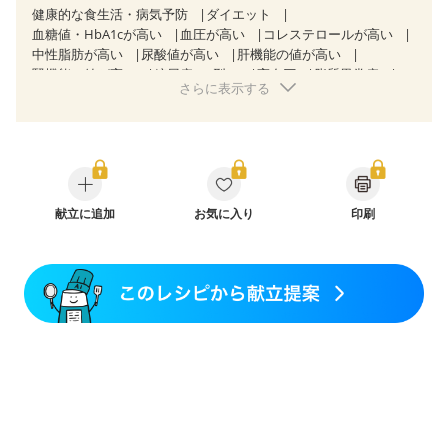
健康的な食生活・病気予防
ダイエット
血糖値・HbA1cが高い
血圧が高い
コレステロールが高い
中性脂肪が高い
尿酸値が高い
肝機能の値が高い
腎機能の値が高い
糖尿病（2型）
高血圧
脂質異常症
さらに表示する
高尿酸血症（痛風）
狭心症
心筋梗塞
心臓弁膜症
心不全
胆石症
非アルコール性脂肪肝
慢性便秘症
過敏性腸症候群（IBS）
睡眠時無呼吸症候群
糖尿病性腎症（第１期）
糖尿病性腎症（第２期）
糖尿病性腎症（第３期）
CKD（ステージ１）
CKD（ステージ２）
CKD（ステージ３a）
乳がん（抗がん剤治療中）
献立に追加
お気に入り
乳がん（ホルモン療法中）
印刷
乳がん（放射線治療中）
乳がん治療を終えた方・経過観察中の方など
産後（ミルク）
骨折
関節リウマチ
乾癬
フレイル（年齢に合わせた体作り）
貧血対策
ニキビ・肌荒れ
妊活中
更年期