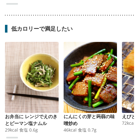
低カロリーで満足したい
お弁当に レンジでえのき
にんにくの芽と蒟蒻の味
えびと
とピーマン塩ナムル
噌炒め
72
kcal
29
kcal
食塩
0.6
g
46
kcal
食塩
0.7
g