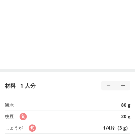
材料
1 人分
海老
80 g
枝豆
20 g
しょうが
1/4片（3 g）