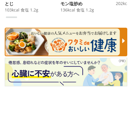
とじ
モン塩炒め
202
kcal
103
kcal
食塩
1.2
g
136
kcal
食塩
1.2
g