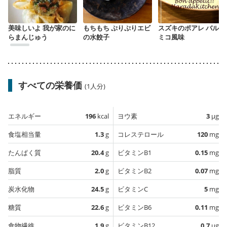
美味しいよ 我が家のに
もちもち ぷりぷりエビ
スズキのポアレ バルサ
らまんじゅう
の水餃子
ミコ風味
すべての栄養価
(1人分)
エネルギー
196
kcal
ヨウ素
3
µg
食塩相当量
1.3
g
コレステロール
120
mg
たんぱく質
20.4
g
ビタミンB1
0.15
mg
脂質
2.0
g
ビタミンB2
0.07
mg
炭水化物
24.5
g
ビタミンC
5
mg
糖質
22.6
g
ビタミンB6
0.11
mg
食物繊維
1.9
g
ビタミンB12
0.7
µg