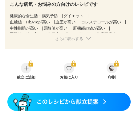
こんな病気・お悩みの方向けのレシピです
健康的な食生活・病気予防
ダイエット
血糖値・HbA1cが高い
血圧が高い
コレステロールが高い
中性脂肪が高い
尿酸値が高い
肝機能の値が高い
腎機能の値が高い
糖尿病（2型）
高血圧
脂質異常症
さらに表示する
高尿酸血症（痛風）
胃ポリープ
逆流性食道炎
胆石症
慢性膵炎（移行期・寛解期）
非アルコール性脂肪肝
痔
過敏性腸症候群（IBS）
睡眠時無呼吸症候群
糖尿病性腎症（第１期）
糖尿病性腎症（第２期）
糖尿病性腎症（第３期）
CKD（ステージ１）
CKD（ステージ２）
乳がん（抗がん剤治療中）
乳がん（ホルモン療法中）
献立に追加
お気に入り
乳がん（放射線治療中）
印刷
乳がん治療を終えた方・経過観察中の方など
食欲がない
妊娠中(初期)
妊婦健診・体重増加が気になる（初期）
妊婦健診・血圧が気になる（初期）
妊婦健診・血糖値が気になる（初期）
妊娠高血圧(中期)
妊娠糖尿病(初期)
産後（母乳）
産後（混合栄養）
産後（ミルク）
骨折
関節リウマチ
乾癬
フレイル（年齢に合わせた体作り）
貧血対策
ニキビ・肌荒れ
妊活中
更年期