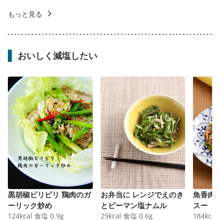
もっと見る
おいしく減塩したい
黒胡椒ビリビリ 鶏肉のガ
お弁当に レンジでえのき
魚香肉
ーリック炒め
とピーマン塩ナムル
スー
124
kcal
食塩
0.9
g
29
kcal
食塩
0.6
g
184
kcal