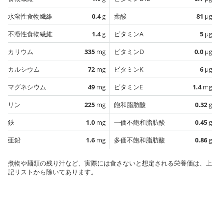
水溶性食物繊維
0.4
g
葉酸
81
µg
不溶性食物繊維
1.4
g
ビタミンA
5
µg
カリウム
335
mg
ビタミンD
0.0
µg
カルシウム
72
mg
ビタミンK
6
µg
マグネシウム
49
mg
ビタミンE
1.4
mg
リン
225
mg
飽和脂肪酸
0.32
g
鉄
1.0
mg
一価不飽和脂肪酸
0.45
g
亜鉛
1.6
mg
多価不飽和脂肪酸
0.86
g
煮物や麺類の残り汁など、実際には食さないと想定される栄養価は、上
記リストから除いてあります。