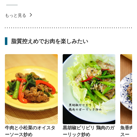
もっと見る
脂質控えめでお肉を楽しみたい
牛肉と小松菜のオイスタ
黒胡椒ビリビリ 鶏肉のガ
魚香肉
ーソース炒め
ーリック炒め
スー