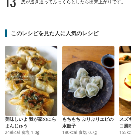
13
皮が透き通ってふっくらとしたら出来上がりです。
このレシピを見た人に人気のレシピ
美味しいよ 我が家のにら
もちもち ぷりぷりエビの
スズキ
まんじゅう
水餃子
コ風味
248
kcal
食塩
1.0
g
180
kcal
食塩
0.7
g
155
kcal