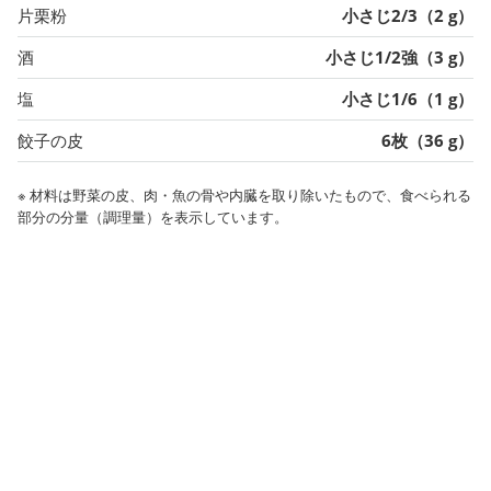
片栗粉
小さじ2/3（2 g）
酒
小さじ1/2強（3 g）
塩
小さじ1/6（1 g）
餃子の皮
6枚（36 g）
※ 材料は野菜の皮、肉・魚の骨や内臓を取り除いたもので、食べられる
部分の分量（調理量）を表示しています。