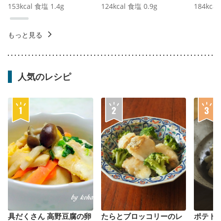
153
kcal
食塩
1.4
g
124
kcal
食塩
0.9
g
184
kcal
もっと見る
人気のレシピ
具だくさん 高野豆腐の卵
たらとブロッコリーのレ
ポテト