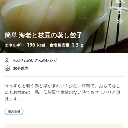
簡単 海老と枝豆の蒸し餃子
196
1.3
エネルギー
kcal
食塩相当量
g
らぶりぃめいさんのレシピ
30分以内
うっすらと覗く赤と緑がきれい！少ない材料で、おもてなし
にもお勧めの一品。低脂質で食欲のない時でもサッパリと頂
けます。
旬の食材