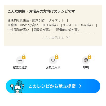
こんな病気・お悩みの方向けのレシピです
健康的な食生活・病気予防
ダイエット
血糖値・HbA1cが高い
血圧が高い
コレステロールが高い
中性脂肪が高い
尿酸値が高い
肝機能の値が高い
腎機能の値が高い
糖尿病（2型）
高血圧
脂質異常症
さらに表示する
高尿酸血症（痛風）
胃ポリープ
慢性膵炎（移行期・寛解期）
非アルコール性脂肪肝
痔
過敏性腸症候群（IBS）
睡眠時無呼吸症候群
糖尿病性腎症（第１期）
糖尿病性腎症（第２期）
糖尿病性腎症（第３期）
CKD（ステージ１）
CKD（ステージ２）
CKD（ステージ３a）
CKD（ステージ３b）
献立に追加
乳がん（抗がん剤治療中）
お気に入り
印刷
乳がん（ホルモン療法中）
乳がん（放射線治療中）
乳がん治療を終えた方・経過観察中の方など
産後（母乳）
産後（混合栄養）
産後（ミルク）
骨折
骨粗しょう症
関節リウマチ
乾癬
低栄養予防
貧血対策
ニキビ・肌荒れ
妊活中
更年期