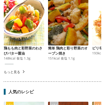
鶏もも肉と彩野菜のわさ
簡単 鶏肉と彩り野菜のオ
ピリ辛
びバター醤油
ーブン焼き
193
kcal
148
kcal
食塩
1.3
g
151
kcal
食塩
1.1
g
もっと見る
人気のレシピ