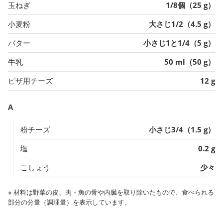
玉ねぎ
1/8個（25 g）
小麦粉
大さじ1/2（4.5 g）
バター
小さじ1と1/4（5 g）
牛乳
50 ml（50 g）
ピザ用チーズ
12 g
A
粉チーズ
小さじ3/4（1.5 g）
塩
0.2 g
こしょう
少々
※ 材料は野菜の皮、肉・魚の骨や内臓を取り除いたもので、食べられる
部分の分量（調理量）を表示しています。