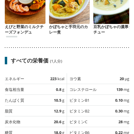
えびと野菜のミルクチ
かぼちゃと手羽元のカ
豆乳かぼちゃの濃厚シ
ーズフォンデュ
レー煮
チュー
すべての栄養価
(1人分)
エネルギー
223
kcal
ヨウ素
20
µg
食塩相当量
0.8
g
コレステロール
139
mg
たんぱく質
10.5
g
ビタミンB1
0.10
mg
脂質
12.9
g
ビタミンB2
0.30
mg
炭水化物
20.6
g
ビタミンC
28
mg
糖質
18.0
g
ビタミンB6
0.22
mg