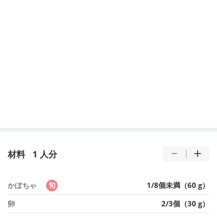
材料
1 人分
かぼちゃ
1/8個未満（60 g）
卵
2/3個（30 g）