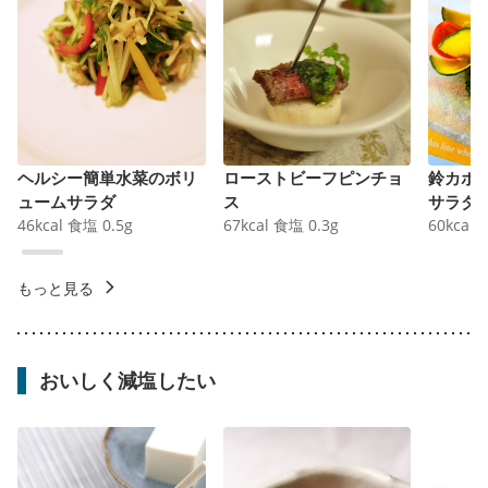
ヘルシー簡単水菜のボリ
ローストビーフピンチョ
鈴カボ
ュームサラダ
ス
サラダ
46
kcal
食塩
0.5
g
67
kcal
食塩
0.3
g
60
kcal
もっと見る
おいしく減塩したい