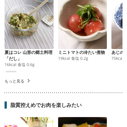
夏はコレ 山形の郷土料理
ミニトマトの冷たい煮物
あじの
「だし」
19
kcal
食塩
0.2
g
75
kcal
16
kcal
食塩
0.6
g
もっと見る
脂質控えめでお肉を楽しみたい