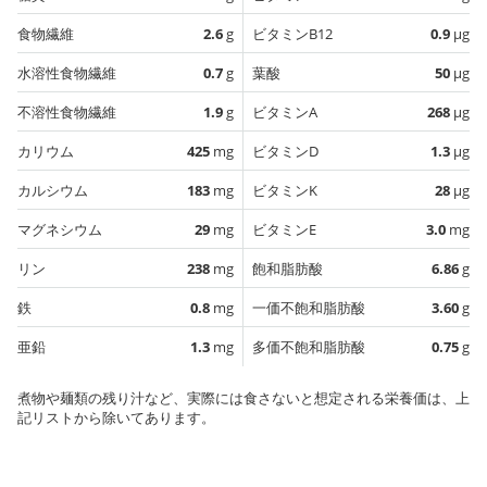
食物繊維
2.6
g
ビタミンB12
0.9
µg
水溶性食物繊維
0.7
g
葉酸
50
µg
不溶性食物繊維
1.9
g
ビタミンA
268
µg
カリウム
425
mg
ビタミンD
1.3
µg
カルシウム
183
mg
ビタミンK
28
µg
マグネシウム
29
mg
ビタミンE
3.0
mg
リン
238
mg
飽和脂肪酸
6.86
g
鉄
0.8
mg
一価不飽和脂肪酸
3.60
g
亜鉛
1.3
mg
多価不飽和脂肪酸
0.75
g
煮物や麺類の残り汁など、実際には食さないと想定される栄養価は、上
記リストから除いてあります。