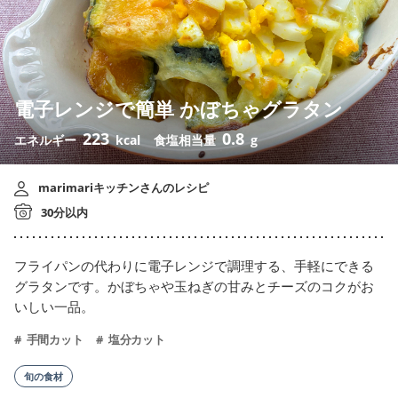
電子レンジで簡単 かぼちゃグラタン
223
0.8
エネルギー
kcal
食塩相当量
g
marimariキッチンさんのレシピ
30分以内
フライパンの代わりに電子レンジで調理する、手軽にできる
グラタンです。かぼちゃや玉ねぎの甘みとチーズのコクがお
いしい一品。
手間カット
塩分カット
旬の食材