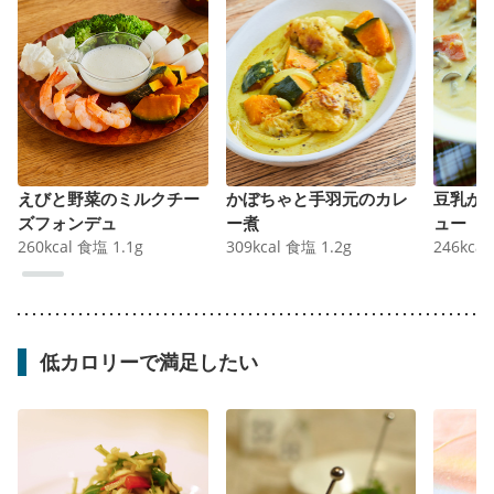
えびと野菜のミルクチー
かぼちゃと手羽元のカレ
豆乳か
ズフォンデュ
ー煮
ュー
260
kcal
食塩
1.1
g
309
kcal
食塩
1.2
g
246
kcal
低カロリーで満足したい