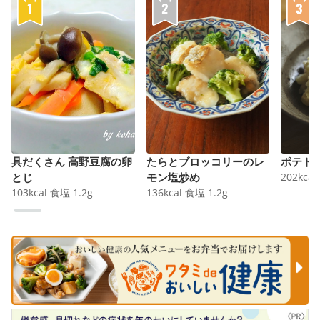
具だくさん 高野豆腐の卵
たらとブロッコリーのレ
ポテト
とじ
モン塩炒め
202
kcal
103
kcal
食塩
1.2
g
136
kcal
食塩
1.2
g