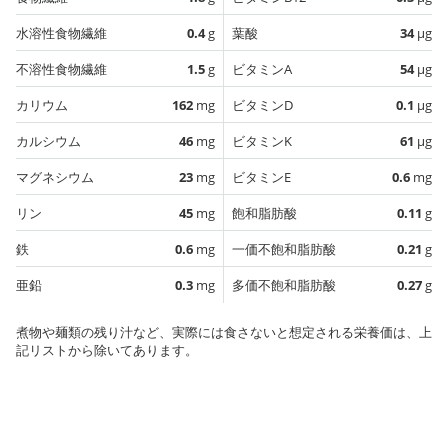
水溶性食物繊維
0.4
g
葉酸
34
µg
不溶性食物繊維
1.5
g
ビタミンA
54
µg
カリウム
162
mg
ビタミンD
0.1
µg
カルシウム
46
mg
ビタミンK
61
µg
マグネシウム
23
mg
ビタミンE
0.6
mg
リン
45
mg
飽和脂肪酸
0.11
g
鉄
0.6
mg
一価不飽和脂肪酸
0.21
g
亜鉛
0.3
mg
多価不飽和脂肪酸
0.27
g
煮物や麺類の残り汁など、実際には食さないと想定される栄養価は、上
記リストから除いてあります。