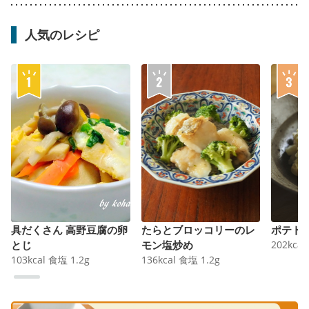
人気のレシピ
具だくさん 高野豆腐の卵
たらとブロッコリーのレ
ポテト
とじ
モン塩炒め
202
kcal
103
kcal
食塩
1.2
g
136
kcal
食塩
1.2
g