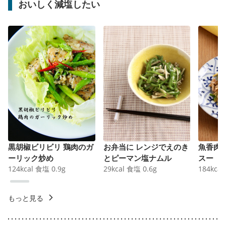
おいしく減塩したい
黒胡椒ビリビリ 鶏肉のガ
お弁当に レンジでえのき
魚香肉
ーリック炒め
とピーマン塩ナムル
スー
124
kcal
食塩
0.9
g
29
kcal
食塩
0.6
g
184
kcal
もっと見る