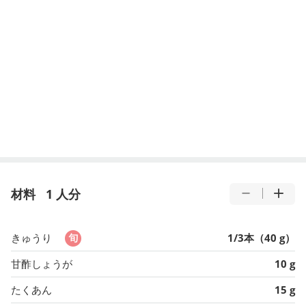
材料
1 人分
きゅうり
1/3本（40 g）
甘酢しょうが
10 g
たくあん
15 g