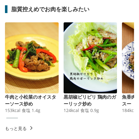
脂質控えめでお肉を楽しみたい
牛肉と小松菜のオイスタ
黒胡椒ビリビリ 鶏肉のガ
魚香肉
ーソース炒め
ーリック炒め
スー
153
kcal
食塩
1.4
g
124
kcal
食塩
0.9
g
184
kcal
もっと見る