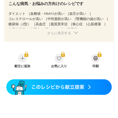
こんな病気・お悩みの方向けのレシピです
ダイエット
血糖値・HbA1cが高い
血圧が高い
コレステロールが高い
中性脂肪が高い
腎機能の値が高い
糖尿病（2型）
高血圧
脂質異常症
狭心症
心筋梗塞
心臓弁膜症
心不全
胃ポリープ
胆石症
さらに表示する
慢性膵炎（移行期・寛解期）
非アルコール性脂肪肝
痔
慢性便秘症
過敏性腸症候群（IBS）
睡眠時無呼吸症候群
糖尿病性腎症（第１期）
糖尿病性腎症（第２期）
糖尿病性腎症（第３期）
CKD（ステージ１）
CKD（ステージ２）
CKD（ステージ３a）
乳がん（抗がん剤治療中）
乳がん（ホルモン療法中）
乳がん（放射線治療中）
献立に追加
お気に入り
印刷
乳がん治療を終えた方・経過観察中の方など
食欲がない
妊娠中(初期)
妊婦健診・体重増加が気になる（初期）
妊婦健診・血圧が気になる（初期）
妊婦健診・血糖値が気になる（初期）
妊娠高血圧(中期)
妊娠糖尿病(初期)
産後（母乳）
産後（混合栄養）
産後（ミルク）
骨折
関節リウマチ
乾癬
フレイル（年齢に合わせた体作り）
貧血対策
ニキビ・肌荒れ
更年期