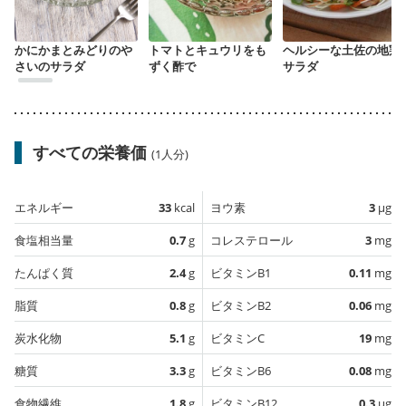
かにかまとみどりのや
トマトとキュウリをも
ヘルシーな土佐の地鶏
さいのサラダ
ずく酢で
サラダ
すべての栄養価
(1人分)
エネルギー
33
kcal
ヨウ素
3
µg
食塩相当量
0.7
g
コレステロール
3
mg
たんぱく質
2.4
g
ビタミンB1
0.11
mg
脂質
0.8
g
ビタミンB2
0.06
mg
炭水化物
5.1
g
ビタミンC
19
mg
糖質
3.3
g
ビタミンB6
0.08
mg
食物繊維
1.8
g
ビタミンB12
0.3
µg