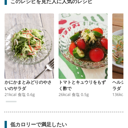
このレシピを見た人に人気のレシピ
かにかまとみどりのやさ
トマトとキュウリをもず
ヘルシ
いのサラダ
く酢で
ラダ
21
kcal
食塩
0.6
g
26
kcal
食塩
0.5
g
136
kcal
低カロリーで満足したい