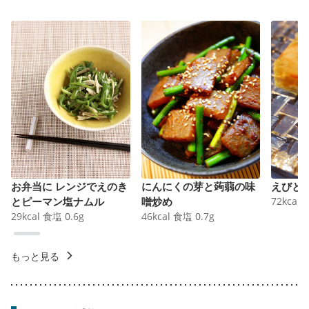
お弁当に レンジでえのき
にんにくの芽と蒟蒻の味
えびと
とピーマン塩ナムル
噌炒め
72
kcal
29
kcal
食塩
0.6
g
46
kcal
食塩
0.7
g
もっと見る