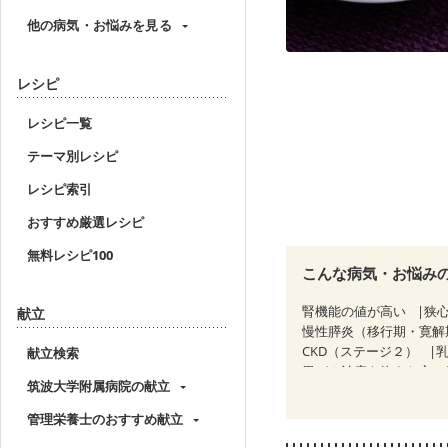
他の病気・お悩みを見る
レシピ
レシピ一覧
テーマ別レシピ
レシピ索引
おすすめ厳選レシピ
無料レシピ100
こんな病気・お悩み
腎機能の値が高い
狭
献立
慢性膵炎（移行期・寛解
CKD（ステージ２）
献立検索
胃がん治療を終えた方・
筑波大学附属病院の献立
大腸がん（放射線治療中
妊婦健診・体重増加が気
管理栄養士のおすすめ献立
妊婦健診・血糖値が気に