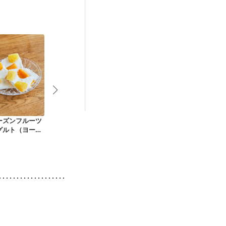
ーズンフルーツ
豆腐で作る 簡単豆花
かぼすのハニーフロ
材料3つで簡単
グルト（ヨーグ
風
ーズンヨーグルト
ヨーグルトア
バーク）