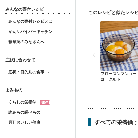
骨折
骨粗しょう症
みんなの寄付レシピ
このレシピと似たレシ
みんなの寄付レシピとは
がんサバイバーキッチン
糖尿病のみなさんへ
症状に合わせて
症状・目的別の食事
フローズンマンゴー
ヨーグルト
よみもの
くらしの栄養学
読みもの調べもの
すべての栄養価
月刊おいしい健康
(