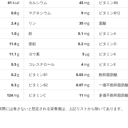
61
kcal
カルシウム
43
mg
ビタミンB6
0.0
g
マグネシウム
9
mg
ビタミンB12
2.4
g
リン
35
mg
葉酸
1.0
g
鉄
0.1
mg
ビタミンA
11.6
g
亜鉛
0.2
mg
ビタミンD
11.1
g
ヨウ素
5
µg
ビタミンK
0.5
g
コレステロール
4
mg
ビタミンE
0.2
g
ビタミンB1
0.03
mg
飽和脂肪酸
0.3
g
ビタミンB2
0.07
mg
一価不飽和脂肪
124
mg
ビタミンC
11
mg
多価不飽和脂肪
実際には食さないと想定される栄養価は、上記リストから除いてあります。