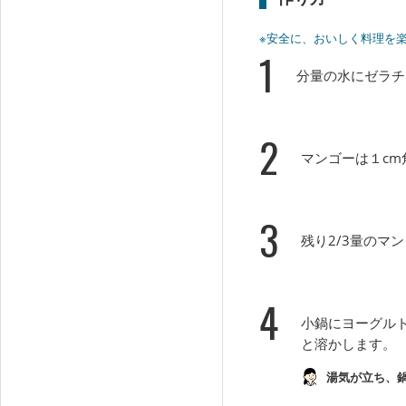
※安全に、おいしく料理を
1
分量の水にゼラチ
2
マンゴーは１cm
3
残り2/3量のマ
4
小鍋にヨーグル
と溶かします。
湯気が立ち、鍋