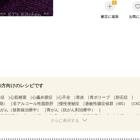
献立に追加
お気に
の方向けのレシピです
心症
心筋梗塞
心臓弁膜症
心不全
胃炎
胃ポリープ
胆石症
期）
非アルコール性脂肪肝
慢性便秘症
過敏性腸症候群（IBS）
C
乳がん（放射線治療中）
胃がん（抗がん剤治療中）
経過観察中の方
大腸がん治療を終えた方・経過観察中の方
大腸がん（
さらに表示する
）
飲み込みにくい
味の感じ方が変わった
食欲がない
消化不良
になる（初期）
妊婦健診・血圧が気になる（初期）
なる（初期）
妊娠高血圧(中期)
妊娠糖尿病(初期)
産後（母乳）
産