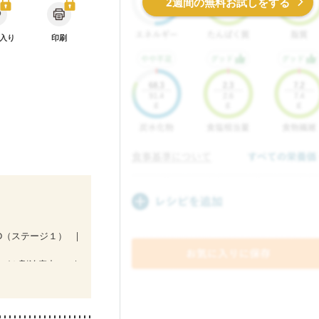
2週間の無料お試しをする
入り
印刷
KD（ステージ１）
抗がん剤治療中）
妊娠中(初期)
後（混合栄養）