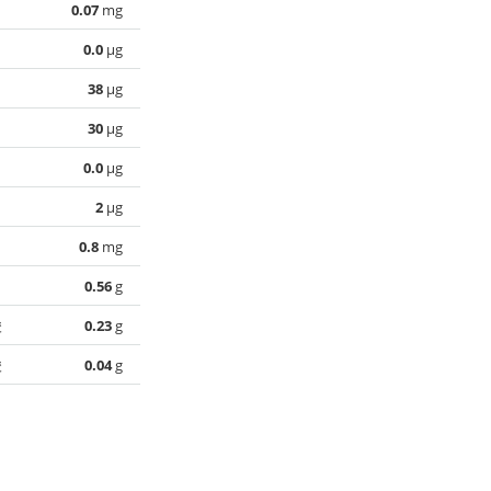
0.07
mg
0.0
µg
38
µg
30
µg
0.0
µg
2
µg
0.8
mg
0.56
g
酸
0.23
g
酸
0.04
g