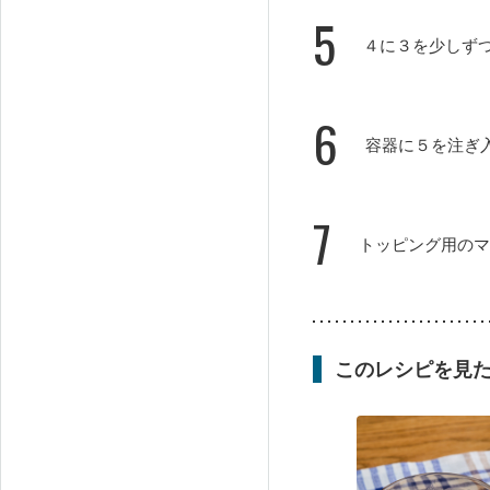
5
４に３を少しず
6
容器に５を注ぎ
7
トッピング用のマ
このレシピを見