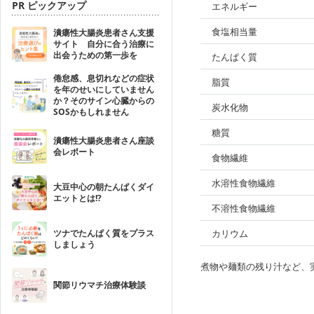
PR ピックアップ
エネルギー
食塩相当量
潰瘍性大腸炎患者さん支援
サイト 自分に合う治療に
出会うための第一歩を
たんぱく質
倦怠感、息切れなどの症状
脂質
を年のせいにしていません
か？そのサイン心臓からの
炭水化物
SOSかもしれません
糖質
潰瘍性大腸炎患者さん座談
会レポート
食物繊維
水溶性食物繊維
大豆中心の朝たんぱくダイ
エットとは!?
不溶性食物繊維
ツナでたんぱく質をプラス
カリウム
しましょう
煮物や麺類の残り汁など、
関節リウマチ治療体験談