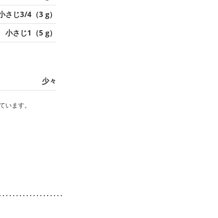
小さじ3/4（3 g）
小さじ1（5 g）
少々
ています。