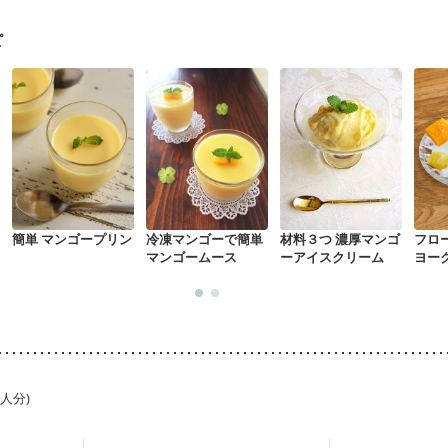
関節リウマチ
乾癬
フレイル（年齢に合わせた体作り）
更年期
ピ
簡単 マンゴープリン
冷凍マンゴーで簡単
材料３つ 濃厚マンゴ
フロ
マンゴームース
ーアイスクリーム
ヨー
ルト
1人分)