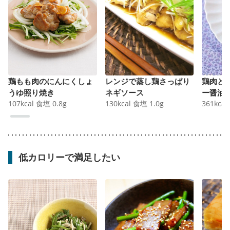
鶏もも肉のにんにくしょ
レンジで蒸し鶏さっぱり
鶏肉と
うゆ照り焼き
ネギソース
ー醤油
107
kcal
食塩
0.8
g
130
kcal
食塩
1.0
g
361
kcal
低カロリーで満足したい