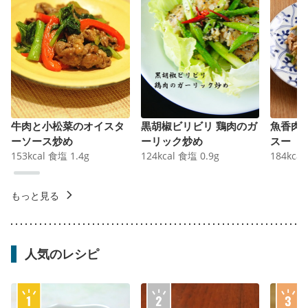
牛肉と小松菜のオイスタ
黒胡椒ビリビリ 鶏肉のガ
魚香肉
ーソース炒め
ーリック炒め
スー
153
kcal
食塩
1.4
g
124
kcal
食塩
0.9
g
184
kcal
もっと見る
人気のレシピ