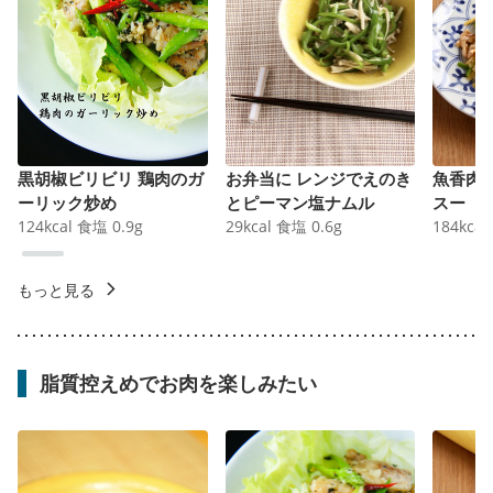
黒胡椒ビリビリ 鶏肉のガ
お弁当に レンジでえのき
魚香肉
ーリック炒め
とピーマン塩ナムル
スー
124
kcal
食塩
0.9
g
29
kcal
食塩
0.6
g
184
kcal
もっと見る
脂質控えめでお肉を楽しみたい