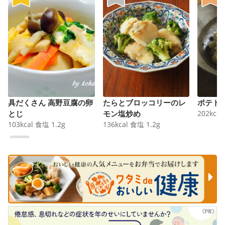
具だくさん 高野豆腐の卵
たらとブロッコリーのレ
ポテト
とじ
モン塩炒め
202
kcal
103
kcal
食塩
1.2
g
136
kcal
食塩
1.2
g