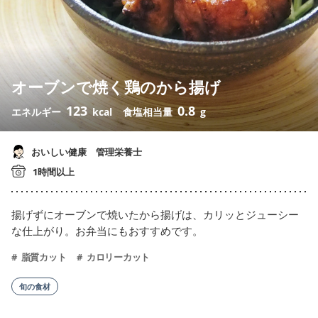
オーブンで焼く鶏のから揚げ
123
0.8
エネルギー
kcal
食塩相当量
g
おいしい健康 管理栄養士
1時間以上
揚げずにオーブンで焼いたから揚げは、カリッとジューシー
な仕上がり。お弁当にもおすすめです。
脂質カット
カロリーカット
旬の食材