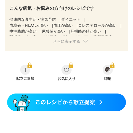
こんな病気・お悩みの方向けのレシピです
健康的な食生活・病気予防
ダイエット
血糖値・HbA1cが高い
血圧が高い
コレステロールが高い
中性脂肪が高い
尿酸値が高い
肝機能の値が高い
腎機能の値が高い
糖尿病（2型）
高血圧
脂質異常症
さらに表示する
高尿酸血症（痛風）
狭心症
心筋梗塞
心臓弁膜症
心不全
胃ポリープ
逆流性食道炎
胆石症
慢性膵炎（移行期・寛解期）
慢性便秘症
過敏性腸症候群（IBS）
糖尿病性腎症（第１期）
糖尿病性腎症（第２期）
糖尿病性腎症（第３期）
CKD（ステージ１）
CKD（ステージ２）
CKD（ステージ３a）
献立に追加
透析
お気に入り
乳がん（抗がん剤治療中）
印刷
乳がん（ホルモン療法中）
乳がん（放射線治療中）
乳がん治療を終えた方・経過観察中の方など
産後（ミルク）
関節リウマチ
低栄養予防
貧血対策
ニキビ・肌荒れ
妊活中
更年期