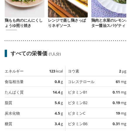
鶏もも肉のにんにくし
レンジで蒸し鶏さっぱ
鶏肉と水菜のレモンバ
ょうゆ照り焼き
りネギソース
ター醤油スパゲティ
すべての栄養価
(1人分)
エネルギー
123
kcal
ヨウ素
2
µg
食塩相当量
0.8
g
コレステロール
61
mg
たんぱく質
14.4
g
ビタミンB1
0.11
mg
脂質
5.6
g
ビタミンB2
0.19
mg
炭水化物
4.5
g
ビタミンC
19
mg
糖質
3.4
g
ビタミンB6
0.31
mg