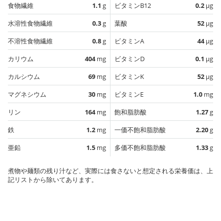
食物繊維
1.1
g
ビタミンB12
0.2
µg
水溶性食物繊維
0.3
g
葉酸
52
µg
不溶性食物繊維
0.8
g
ビタミンA
44
µg
カリウム
404
mg
ビタミンD
0.1
µg
カルシウム
69
mg
ビタミンK
52
µg
マグネシウム
30
mg
ビタミンE
1.0
mg
リン
164
mg
飽和脂肪酸
1.27
g
鉄
1.2
mg
一価不飽和脂肪酸
2.20
g
亜鉛
1.5
mg
多価不飽和脂肪酸
1.33
g
煮物や麺類の残り汁など、実際には食さないと想定される栄養価は、上
記リストから除いてあります。