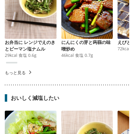
お弁当に レンジでえのき
にんにくの芽と蒟蒻の味
えびと
とピーマン塩ナムル
噌炒め
72
kcal
29
kcal
食塩
0.6
g
46
kcal
食塩
0.7
g
もっと見る
おいしく減塩したい