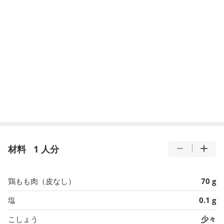
材料
1 人分
鶏もも肉（皮なし）
70 g
塩
0.1 g
こしょう
少々