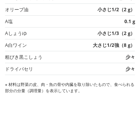
オリーブ油
小さじ1/2（2 g）
A塩
0.1 g
Aしょうゆ
小さじ1/3（2 g）
A白ワイン
大さじ1/2強（8 g）
粗びき黒こしょう
少々
ドライパセリ
少々
※ 材料は野菜の皮、肉・魚の骨や内臓を取り除いたもので、食べられる
部分の分量（調理量）を表示しています。