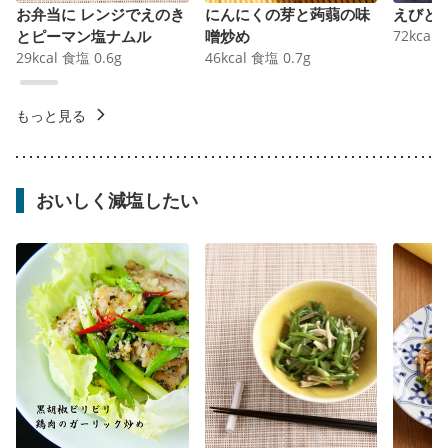
お弁当に レンジでえのき
にんにくの芽と蒟蒻の味
えびと
とピーマン塩ナムル
噌炒め
72
kcal
29
kcal
食塩
0.6
g
46
kcal
食塩
0.7
g
もっと見る
おいしく減塩したい