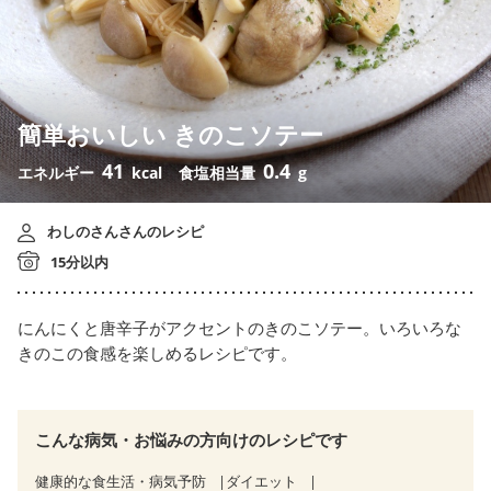
簡単おいしい きのこソテー
41
0.4
エネルギー
kcal
食塩相当量
g
わしのさんさんのレシピ
15分以内
にんにくと唐辛子がアクセントのきのこソテー。いろいろな
きのこの食感を楽しめるレシピです。
こんな病気・お悩みの方向けのレシピです
健康的な食生活・病気予防
ダイエット