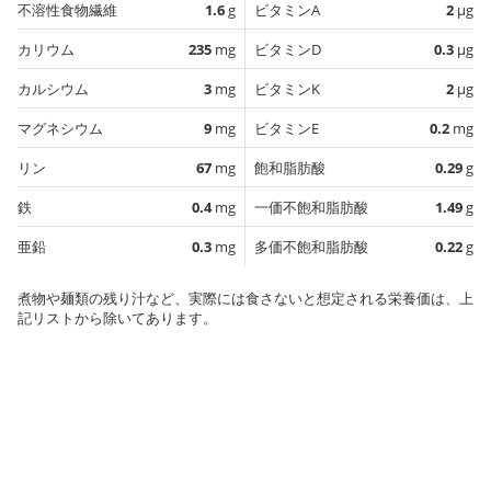
不溶性食物繊維
1.6
g
ビタミンA
2
µg
カリウム
235
mg
ビタミンD
0.3
µg
カルシウム
3
mg
ビタミンK
2
µg
マグネシウム
9
mg
ビタミンE
0.2
mg
リン
67
mg
飽和脂肪酸
0.29
g
鉄
0.4
mg
一価不飽和脂肪酸
1.49
g
亜鉛
0.3
mg
多価不飽和脂肪酸
0.22
g
煮物や麺類の残り汁など、実際には食さないと想定される栄養価は、上
記リストから除いてあります。