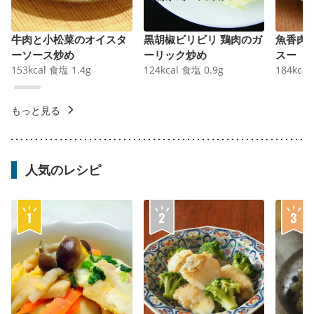
牛肉と小松菜のオイスタ
黒胡椒ビリビリ 鶏肉のガ
魚香肉
ーソース炒め
ーリック炒め
スー
153
kcal
食塩
1.4
g
124
kcal
食塩
0.9
g
184
kcal
もっと見る
人気のレシピ