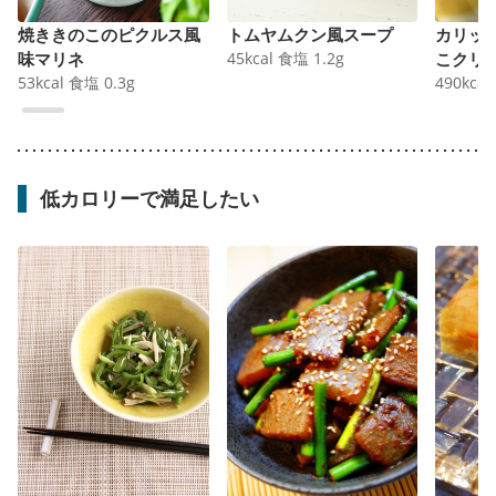
焼ききのこのピクルス風
トムヤムクン風スープ
カリッ
味マリネ
45
kcal
食塩
1.2
g
こクリ
53
kcal
食塩
0.3
g
490
kcal
低カロリーで満足したい