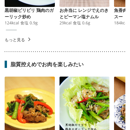
黒胡椒ビリビリ 鶏肉のガ
お弁当に レンジでえのき
魚香肉
ーリック炒め
とピーマン塩ナムル
スー
124
kcal
食塩
0.9
g
29
kcal
食塩
0.6
g
184
kcal
もっと見る
脂質控えめでお肉を楽しみたい