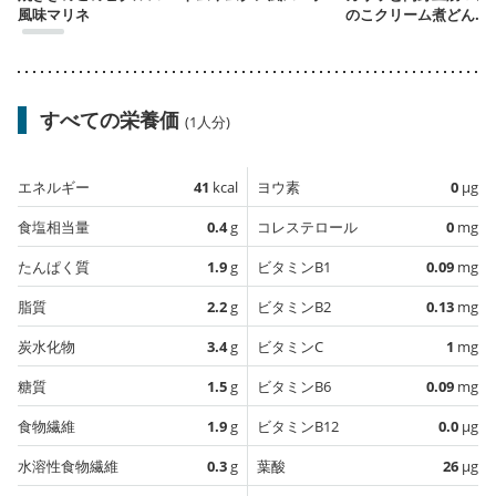
風味マリネ
のこクリーム煮どんぶ
り
すべての栄養価
(1人分)
エネルギー
41
kcal
ヨウ素
0
µg
食塩相当量
0.4
g
コレステロール
0
mg
たんぱく質
1.9
g
ビタミンB1
0.09
mg
脂質
2.2
g
ビタミンB2
0.13
mg
炭水化物
3.4
g
ビタミンC
1
mg
糖質
1.5
g
ビタミンB6
0.09
mg
食物繊維
1.9
g
ビタミンB12
0.0
µg
水溶性食物繊維
0.3
g
葉酸
26
µg