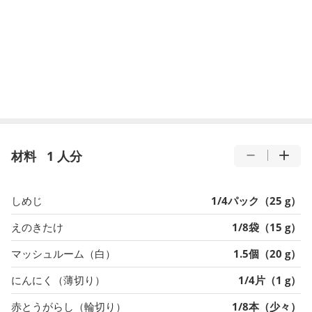
材料
1 人分
しめじ
1/4パック（25 g）
えのきたけ
1/8袋（15 g）
マッシュルーム（白）
1.5個（20 g）
にんにく（薄切り）
1/4片（1 g）
赤とうがらし（輪切り）
1/8本（少々）