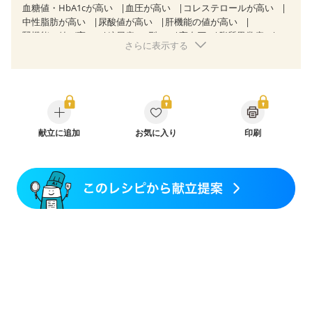
血糖値・HbA1cが高い
血圧が高い
コレステロールが高い
中性脂肪が高い
尿酸値が高い
肝機能の値が高い
腎機能の値が高い
糖尿病（2型）
高血圧
脂質異常症
さらに表示する
高尿酸血症（痛風）
狭心症
心筋梗塞
心臓弁膜症
心不全
胆石症
非アルコール性脂肪肝
慢性便秘症
過敏性腸症候群（IBS）
睡眠時無呼吸症候群
糖尿病性腎症（第１期）
糖尿病性腎症（第２期）
糖尿病性腎症（第３期）
CKD（ステージ１）
CKD（ステージ２）
CKD（ステージ３a）
CKD（ステージ３b）
献立に追加
透析
お気に入り
乳がん（抗がん剤治療中）
印刷
乳がん（ホルモン療法中）
乳がん（放射線治療中）
乳がん治療を終えた方・経過観察中の方など
味の感じ方が変わった
産後（ミルク）
骨折
骨粗しょう症
関節リウマチ
乾癬
フレイル（年齢に合わせた体作り）
低栄養予防
貧血対策
ニキビ・肌荒れ
妊活中
更年期