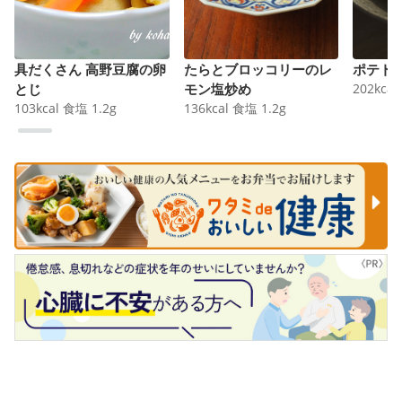
具だくさん 高野豆腐の卵
たらとブロッコリーのレ
ポテト
とじ
モン塩炒め
202
kcal
103
kcal
食塩
1.2
g
136
kcal
食塩
1.2
g