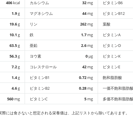
406
kcal
カルシウム
32
mg
ビタミンB6
1.9
g
マグネシウム
44
mg
ビタミンB12
19.6
g
リン
262
mg
葉酸
10.1
g
鉄
1.7
mg
ビタミンA
63.5
g
亜鉛
2.6
mg
ビタミンD
56.3
g
ヨウ素
0
µg
ビタミンK
7.2
g
コレステロール
42
mg
ビタミンE
1.4
g
ビタミンB1
0.72
mg
飽和脂肪酸
4.6
g
ビタミンB2
0.28
mg
一価不飽和脂肪
560
mg
ビタミンC
5
mg
多価不飽和脂肪
実際には食さないと想定される栄養価は、上記リストから除いてあります。