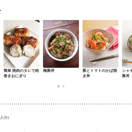
経過観察中の方など
食欲がない
産後（ミルク）
骨折
骨粗しょう
に合わせた体作り）
低栄養予防
貧血対策
ニキビ・肌荒れ
妊活中
ピ
簡単 焼肉のタレで肉
梅豚丼
豚とトマトのかば焼
シャ
巻きおにぎり
き丼
豚丼
1人分)