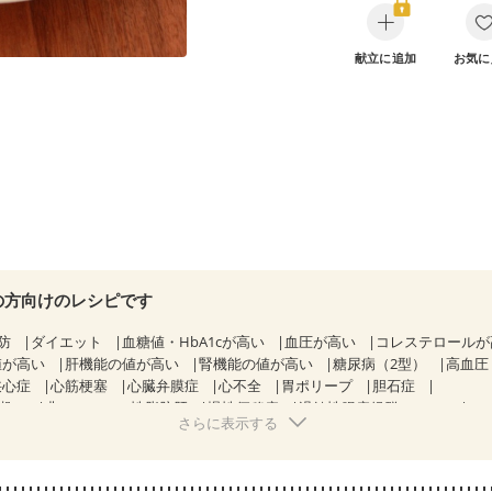
献立に追加
お気に
の方向けのレシピです
防
ダイエット
血糖値・HbA1cが高い
血圧が高い
コレステロール
値が高い
肝機能の値が高い
腎機能の値が高い
糖尿病（2型）
高血圧
狭心症
心筋梗塞
心臓弁膜症
心不全
胃ポリープ
胆石症
期）
非アルコール性脂肪肝
慢性便秘症
過敏性腸症候群（IBS）
さらに表示する
糖尿病性腎症（第１期）
糖尿病性腎症（第２期）
糖尿病性腎症（第３期
KD（ステージ２）
CKD（ステージ３a）
CKD（ステージ３b）
）
乳がん（ホルモン療法中）
乳がん（放射線治療中）