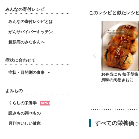
乳がん治療を終えた方・
乾癬
フレイル（年齢
みんなの寄付レシピ
このレシピと似たレシ
みんなの寄付レシピとは
がんサバイバーキッチン
糖尿病のみなさんへ
症状に合わせて
症状・目的別の食事
お弁当にも 柚子胡椒
風味の肉巻きおにぎ
り
よみもの
くらしの栄養学
読みもの調べもの
すべての栄養価
月刊おいしい健康
(