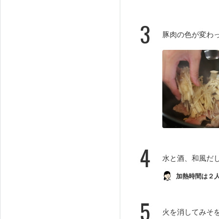
3
豚肉の色が変わ
4
水と酒、和風だ
加熱時間は２
5
火を消してみそ