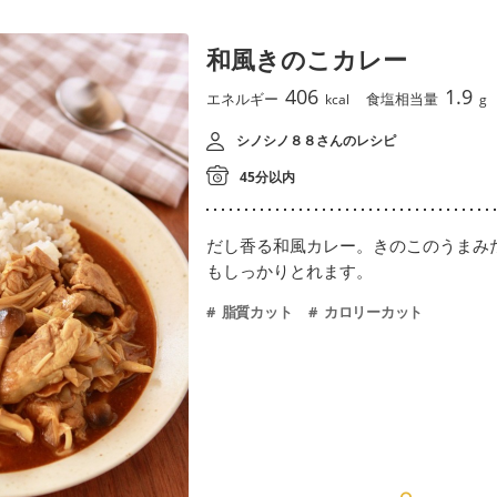
和風きのこカレー
406
1.9
エネルギー
食塩相当量
kcal
g
シノシノ８８さんのレシピ
45分以内
だし香る和風カレー。きのこのうまみ
もしっかりとれます。
脂質カット
カロリーカット