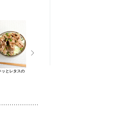
症
関節リウマチ
更年期
キッとレタスの
簡単 しょうが焼き丼
豚とキャベツの柚子
ヨーグルトが
胡椒風味丼
のキーマカレ