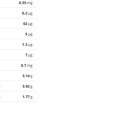
0.33
mg
0.2
µg
62
µg
5
µg
1.3
µg
7
µg
0.7
mg
3.14
g
酸
3.92
g
酸
1.77
g