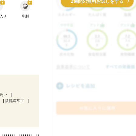
2週間の無料お試しをする
入り
印刷
が高い
脂質異常症
）