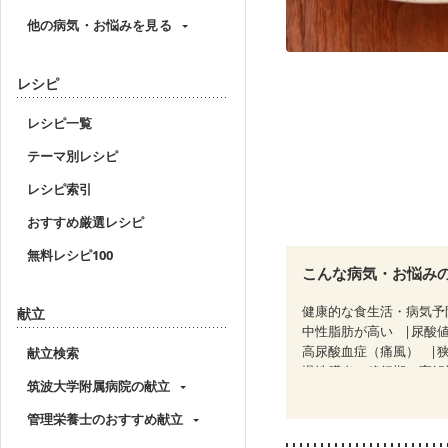
他の病気・お悩みを見る
レシピ
レシピ一覧
テーマ別レシピ
レシピ索引
おすすめ厳選レシピ
無料レシピ100
こんな病気・お悩み
健康的な食生活・病気予
献立
中性脂肪が高い
尿酸
高尿酸血症（痛風）
献立検索
慢性膵炎（移行期・寛解
筑波大学附属病院の献立
睡眠時無呼吸症候群
CKD（ステージ１）
C
管理栄養士のおすすめ献立
乳がん（抗がん剤治療中