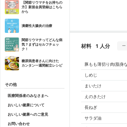
【関節リウマチをお持ちの
方】新規会員登録はこちら
から
潰瘍性大腸炎の治療
関節リウマチってどんな病
気？まずはセルフチェッ
材料
1 人分
ク！
糖尿病患者さんに向けた
豚もも薄切り肉(脂身な
カンタン一週間献立レシピ
しめじ
その他
まいたけ
医療関係者のみなさまへ
えのきたけ
おいしい健康について
長ねぎ
おいしい健康へのご意見
サラダ油
お問い合わせ