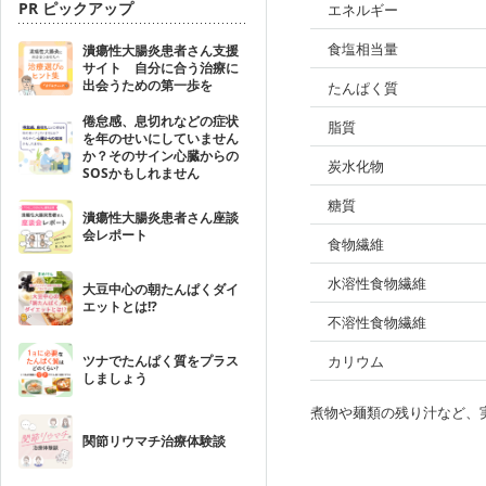
PR ピックアップ
エネルギー
食塩相当量
潰瘍性大腸炎患者さん支援
サイト 自分に合う治療に
出会うための第一歩を
たんぱく質
倦怠感、息切れなどの症状
脂質
を年のせいにしていません
か？そのサイン心臓からの
炭水化物
SOSかもしれません
糖質
潰瘍性大腸炎患者さん座談
会レポート
食物繊維
水溶性食物繊維
大豆中心の朝たんぱくダイ
エットとは!?
不溶性食物繊維
ツナでたんぱく質をプラス
カリウム
しましょう
煮物や麺類の残り汁など、
関節リウマチ治療体験談