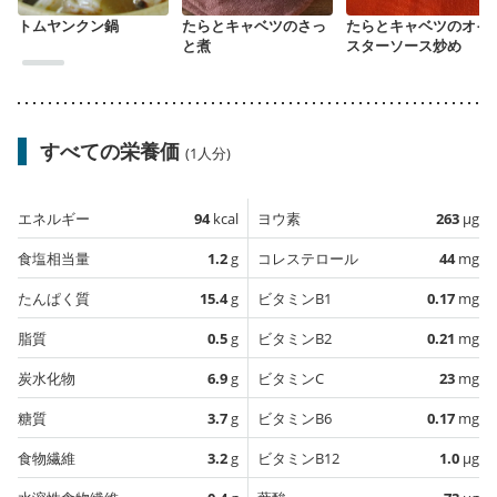
トムヤンクン鍋
たらとキャベツのさっ
たらとキャベツのオイ
と煮
スターソース炒め
すべての栄養価
(1人分)
エネルギー
94
kcal
ヨウ素
263
µg
食塩相当量
1.2
g
コレステロール
44
mg
たんぱく質
15.4
g
ビタミンB1
0.17
mg
脂質
0.5
g
ビタミンB2
0.21
mg
炭水化物
6.9
g
ビタミンC
23
mg
糖質
3.7
g
ビタミンB6
0.17
mg
食物繊維
3.2
g
ビタミンB12
1.0
µg