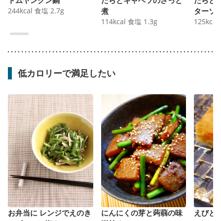
244
kcal
食塩
2.7
g
煮
ターソ
114
kcal
食塩
1.3
g
125
kcal
低カロリーで満足したい
お弁当に レンジでえのき
にんにくの芽と蒟蒻の味
えびと