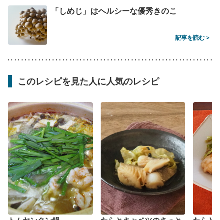
「しめじ」はヘルシーな優秀きのこ
記事を読む >
このレシピを見た人に人気のレシピ
トムヤンクン鍋
たらとキャベツのさっと
たらと