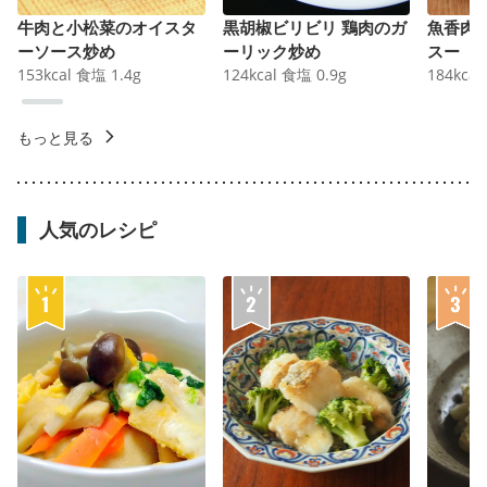
牛肉と小松菜のオイスタ
黒胡椒ビリビリ 鶏肉のガ
魚香肉
ーソース炒め
ーリック炒め
スー
153
kcal
食塩
1.4
g
124
kcal
食塩
0.9
g
184
kcal
もっと見る
人気のレシピ