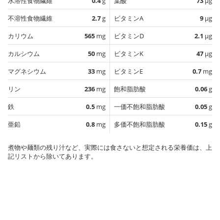
水溶性食物繊維
0.4
g
葉酸
73
µg
不溶性食物繊維
2.7
g
ビタミンA
9
µg
カリウム
565
mg
ビタミンD
2.1
µg
カルシウム
50
mg
ビタミンK
47
µg
マグネシウム
33
mg
ビタミンE
0.7
mg
リン
236
mg
飽和脂肪酸
0.06
g
鉄
0.5
mg
一価不飽和脂肪酸
0.05
g
亜鉛
0.8
mg
多価不飽和脂肪酸
0.15
g
煮物や麺類の残り汁など、実際には食さないと想定される栄養価は、上
記リストから除いてあります。