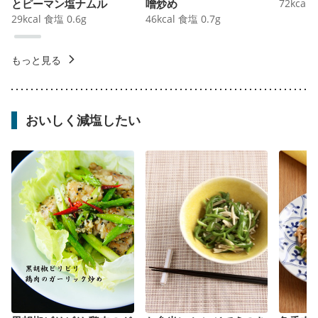
とピーマン塩ナムル
噌炒め
72
kcal
29
kcal
食塩
0.6
g
46
kcal
食塩
0.7
g
もっと見る
おいしく減塩したい