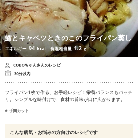
鱈とキャベツときのこのフライパン蒸し
94
1.2
エネルギー
kcal
食塩相当量
g
COBOちゃんさんのレシピ
30分以内
フライパン1枚で作る、お手軽レシピ！栄養バランスもバッチ
リ。シンプルな味付けで、食材の旨味が口に広がります。
手間カット
こんな病気・お悩みの方向けのレシピです