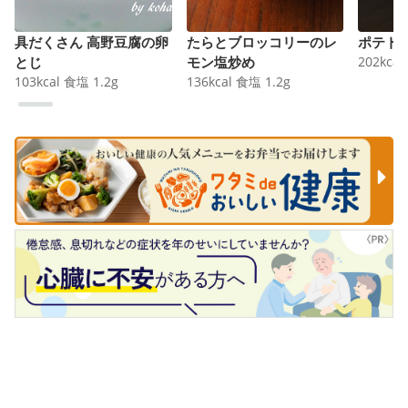
具だくさん 高野豆腐の卵
たらとブロッコリーのレ
ポテト
とじ
モン塩炒め
202
kcal
103
kcal
食塩
1.2
g
136
kcal
食塩
1.2
g