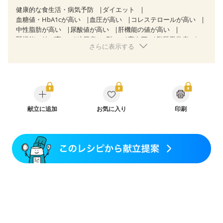
健康的な食生活・病気予防
ダイエット
血糖値・HbA1cが高い
血圧が高い
コレステロールが高い
中性脂肪が高い
尿酸値が高い
肝機能の値が高い
腎機能の値が高い
糖尿病（2型）
高血圧
脂質異常症
さらに表示する
高尿酸血症（痛風）
狭心症
心筋梗塞
心臓弁膜症
心不全
胃ポリープ
胆石症
慢性膵炎（移行期・寛解期）
非アルコール性脂肪肝
痔
過敏性腸症候群（IBS）
睡眠時無呼吸症候群
糖尿病性腎症（第１期）
糖尿病性腎症（第２期）
糖尿病性腎症（第３期）
CKD（ステージ１）
CKD（ステージ２）
CKD（ステージ３a）
献立に追加
乳がん（抗がん剤治療中）
お気に入り
印刷
乳がん（ホルモン療法中）
乳がん（放射線治療中）
乳がん治療を終えた方・経過観察中の方など
飲み込みにくい
食欲がない
妊娠中(初期)
妊婦健診・体重増加が気になる（初期）
妊婦健診・血圧が気になる（初期）
妊婦健診・血糖値が気になる（初期）
妊娠高血圧(中期)
妊娠糖尿病(初期)
産後（母乳）
産後（混合栄養）
産後（ミルク）
骨折
骨粗しょう症
関節リウマチ
乾癬
フレイル（年齢に合わせた体作り）
低栄養予防
貧血対策
ニキビ・肌荒れ
妊活中
更年期