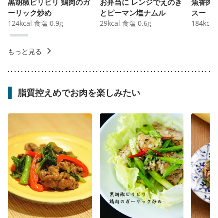
黒胡椒ビリビリ 鶏肉のガ
お弁当に レンジでえのき
魚香肉
ーリック炒め
とピーマン塩ナムル
スー
124
kcal
食塩
0.9
g
29
kcal
食塩
0.6
g
184
kcal
もっと見る
脂質控えめでお肉を楽しみたい