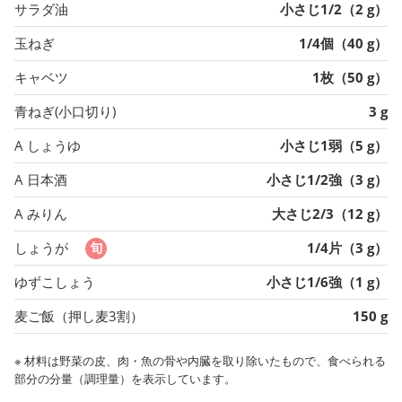
サラダ油
小さじ1/2（2 g）
玉ねぎ
1/4個（40 g）
キャベツ
1枚（50 g）
青ねぎ(小口切り)
3 g
A しょうゆ
小さじ1弱（5 g）
A 日本酒
小さじ1/2強（3 g）
A みりん
大さじ2/3（12 g）
しょうが
1/4片（3 g）
ゆずこしょう
小さじ1/6強（1 g）
麦ご飯（押し麦3割）
150 g
※ 材料は野菜の皮、肉・魚の骨や内臓を取り除いたもので、食べられる
部分の分量（調理量）を表示しています。