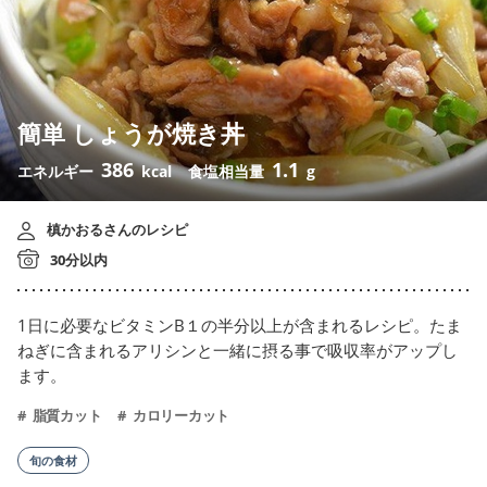
簡単 しょうが焼き丼
386
1.1
エネルギー
kcal
食塩相当量
g
槙かおるさんのレシピ
30分以内
1日に必要なビタミンB１の半分以上が含まれるレシピ。たま
ねぎに含まれるアリシンと一緒に摂る事で吸収率がアップし
ます。
脂質カット
カロリーカット
旬の食材