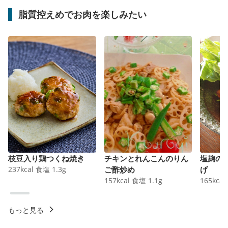
脂質控えめでお肉を楽しみたい
枝豆入り鶏つくね焼き
チキンとれんこんのりん
塩麹の
237
kcal
食塩
1.3
g
ご酢炒め
げ
157
kcal
食塩
1.1
g
165
kcal
もっと見る