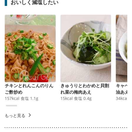
おいしく減塩したい
チキンとれんこんのりん
きゅうりとわかめと貝割
キャベ
ご酢炒め
れ菜の梅肉あえ
油あえ
157
kcal
食塩
1.1
g
15
kcal
食塩
0.4
g
34
kcal
もっと見る