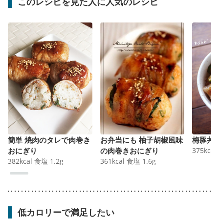
このレシピを見た人に人気のレシピ
簡単 焼肉のタレで肉巻き
お弁当にも 柚子胡椒風味
梅豚丼
おにぎり
の肉巻きおにぎり
375
kcal
382
kcal
食塩
1.2
g
361
kcal
食塩
1.6
g
低カロリーで満足したい