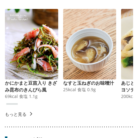
かにかまと豆苗入り きざ
なすと玉ねぎのお味噌汁
あじと
み昆布のきんぴら風
25
kcal
食塩
0.9
g
ヨソテ
69
kcal
食塩
1.1
g
200
kcal
もっと見る