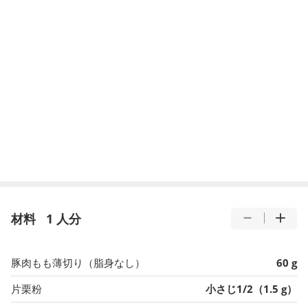
材料
1 人分
豚肉もも薄切り（脂身なし）
60 g
片栗粉
小さじ1/2（1.5 g）