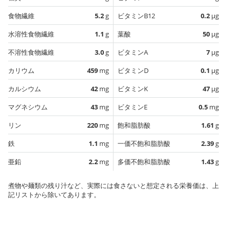
食物繊維
5.2
g
ビタミンB12
0.2
µg
水溶性食物繊維
1.1
g
葉酸
50
µg
不溶性食物繊維
3.0
g
ビタミンA
7
µg
カリウム
459
mg
ビタミンD
0.1
µg
カルシウム
42
mg
ビタミンK
47
µg
マグネシウム
43
mg
ビタミンE
0.5
mg
リン
220
mg
飽和脂肪酸
1.61
g
鉄
1.1
mg
一価不飽和脂肪酸
2.39
g
亜鉛
2.2
mg
多価不飽和脂肪酸
1.43
g
煮物や麺類の残り汁など、実際には食さないと想定される栄養価は、上
記リストから除いてあります。