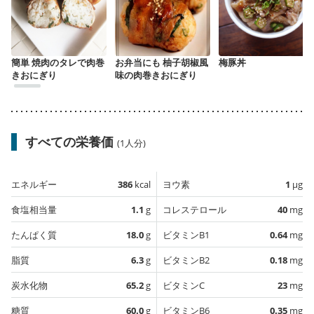
簡単 焼肉のタレで肉巻
お弁当にも 柚子胡椒風
梅豚丼
きおにぎり
味の肉巻きおにぎり
すべての栄養価
(1人分)
エネルギー
386
kcal
ヨウ素
1
µg
食塩相当量
1.1
g
コレステロール
40
mg
たんぱく質
18.0
g
ビタミンB1
0.64
mg
脂質
6.3
g
ビタミンB2
0.18
mg
炭水化物
65.2
g
ビタミンC
23
mg
糖質
60.0
g
ビタミンB6
0.35
mg