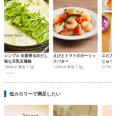
シンプル 生姜香る白だし
えびとトマトのガーリッ
エビ入
味な豆乳豆腐鍋
クバター
じゅう
186
kcal
食塩
1.5
g
123
kcal
食塩
1.3
g
217
kcal
低カロリーで満足したい