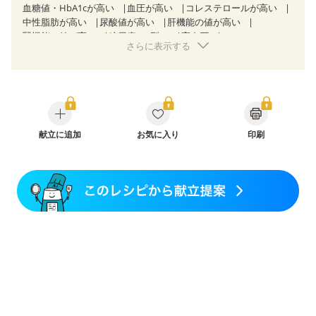
血糖値・HbA1cが高い
血圧が高い
コレステロールが高い
中性脂肪が高い
尿酸値が高い
肝機能の値が高い
腎機能の値が高い
糖尿病（2型）
高血圧
さらに表示する
高尿酸血症（痛風）
胃ポリープ
胆石症
慢性膵炎（移行期・寛解期）
非アルコール性脂肪肝
痔
慢性便秘症
過敏性腸症候群（IBS）
睡眠時無呼吸症候群
糖尿病性腎症（第１期）
糖尿病性腎症（第２期）
糖尿病性腎症（第３期）
CKD（ステージ１）
CKD（ステージ２）
乳がん（抗がん剤治療中）
乳がん（ホルモン療法中）
献立に追加
お気に入り
乳がん（放射線治療中）
印刷
乳がん治療を終えた方・経過観察中の方など
妊娠中(初期)
妊婦健診・体重増加が気になる（初期）
妊婦健診・血圧が気になる（初期）
妊婦健診・血糖値が気になる（初期）
妊娠高血圧(中期)
妊娠糖尿病(初期)
産後（母乳）
産後（混合栄養）
産後（ミルク）
骨折
骨粗しょう症
関節リウマチ
乾癬
フレイル（年齢に合わせた体作り）
低栄養予防
貧血対策
ニキビ・肌荒れ
妊活中
更年期