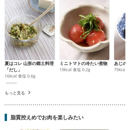
夏はコレ 山形の郷土料理
ミニトマトの冷たい煮物
あじの
「だし」
19
kcal
食塩
0.2
g
75
kcal
16
kcal
食塩
0.6
g
もっと見る
脂質控えめでお肉を楽しみたい