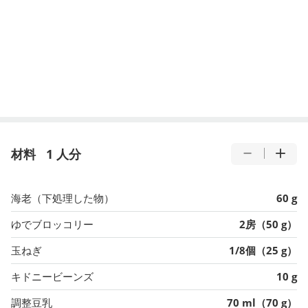
材料
1 人分
海老（下処理した物）
60 g
ゆでブロッコリー
2房（50 g）
玉ねぎ
1/8個（25 g）
キドニービーンズ
10 g
調整豆乳
70 ml（70 g）