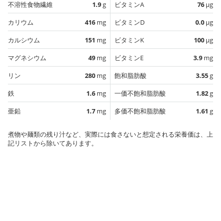
不溶性食物繊維
1.9
g
ビタミンA
76
µg
カリウム
416
mg
ビタミンD
0.0
µg
カルシウム
151
mg
ビタミンK
100
µg
マグネシウム
49
mg
ビタミンE
3.9
mg
リン
280
mg
飽和脂肪酸
3.55
g
鉄
1.6
mg
一価不飽和脂肪酸
1.82
g
亜鉛
1.7
mg
多価不飽和脂肪酸
1.61
g
煮物や麺類の残り汁など、実際には食さないと想定される栄養価は、上
記リストから除いてあります。