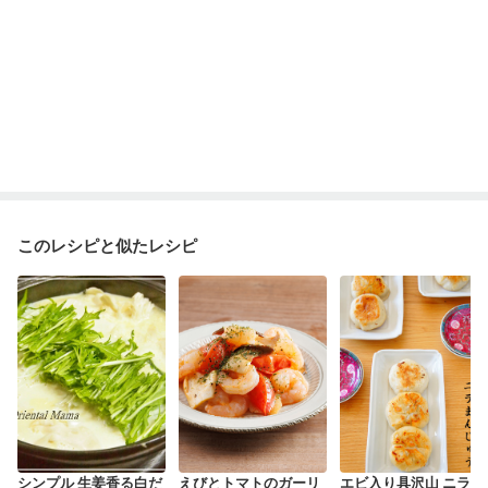
このレシピと似たレシピ
シンプル 生姜香る白だ
えびとトマトのガーリ
エビ入り具沢山 ニラま