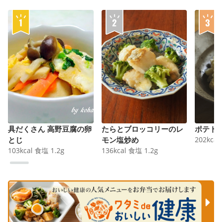
具だくさん 高野豆腐の卵
たらとブロッコリーのレ
ポテト
とじ
モン塩炒め
202
kcal
103
kcal
食塩
1.2
g
136
kcal
食塩
1.2
g