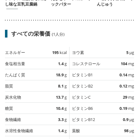
し味な豆乳豆腐鍋
ックバター
んじゅう
すべての栄養価
(1人分)
エネルギー
195
kcal
ヨウ素
5
µg
食塩相当量
1.4
g
コレステロール
104
mg
たんぱく質
18.9
g
ビタミンB1
0.14
mg
脂質
8.1
g
ビタミンB2
0.12
mg
炭水化物
13.7
g
ビタミンC
29
mg
糖質
10.4
g
ビタミンB6
0.19
mg
食物繊維
3.3
g
ビタミンB12
0.9
µg
水溶性食物繊維
1.4
g
葉酸
98
µg