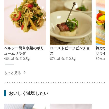
ヘルシー簡単水菜のボリ
ローストビーフピンチョ
鈴カボ
ュームサラダ
ス
サラダ
46
kcal
食塩
0.5
g
67
kcal
食塩
0.3
g
60
kcal
もっと見る
おいしく減塩したい