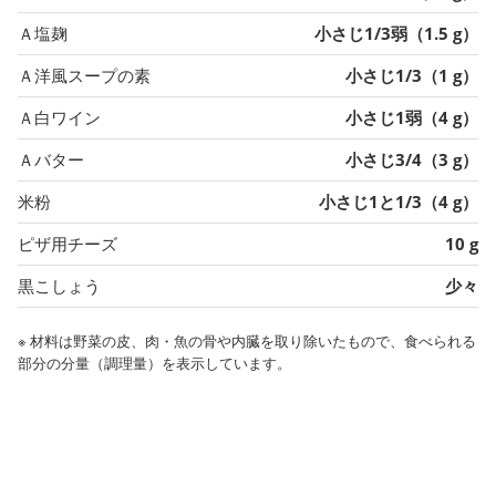
Ａ塩麹
小さじ1/3弱（1.5 g）
Ａ洋風スープの素
小さじ1/3（1 g）
Ａ白ワイン
小さじ1弱（4 g）
Ａバター
小さじ3/4（3 g）
米粉
小さじ1と1/3（4 g）
ピザ用チーズ
10 g
黒こしょう
少々
※ 材料は野菜の皮、肉・魚の骨や内臓を取り除いたもので、食べられる
部分の分量（調理量）を表示しています。