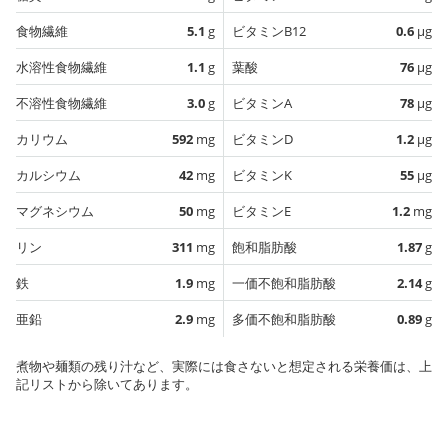
食物繊維
5.1
g
ビタミンB12
0.6
µg
水溶性食物繊維
1.1
g
葉酸
76
µg
不溶性食物繊維
3.0
g
ビタミンA
78
µg
カリウム
592
mg
ビタミンD
1.2
µg
カルシウム
42
mg
ビタミンK
55
µg
マグネシウム
50
mg
ビタミンE
1.2
mg
リン
311
mg
飽和脂肪酸
1.87
g
鉄
1.9
mg
一価不飽和脂肪酸
2.14
g
亜鉛
2.9
mg
多価不飽和脂肪酸
0.89
g
煮物や麺類の残り汁など、実際には食さないと想定される栄養価は、上
記リストから除いてあります。