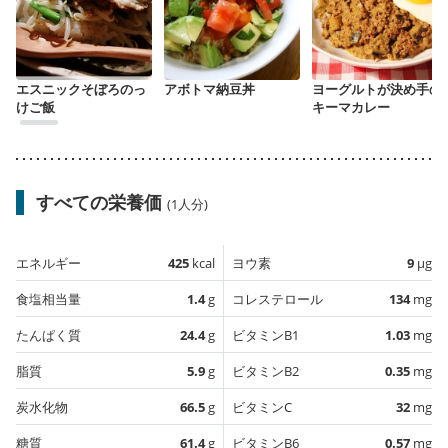
エスニックそぼろのっ
アボトマ納豆丼
ヨーグルトが決め手の
けご飯
キーマカレー
すべての栄養価
(1人分)
エネルギー
425
kcal
ヨウ素
9
µg
食塩相当量
1.4
g
コレステロール
134
mg
たんぱく質
24.4
g
ビタミンB1
1.03
mg
脂質
5.9
g
ビタミンB2
0.35
mg
炭水化物
66.5
g
ビタミンC
32
mg
糖質
61.4
g
ビタミンB6
0.57
mg