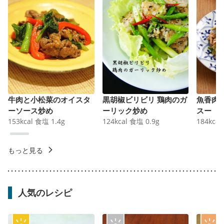
牛肉と小松菜のオイスタ
黒胡椒ビリビリ 鶏肉のガ
魚香肉
ーソース炒め
ーリック炒め
スー
153
kcal
食塩
1.4
g
124
kcal
食塩
0.9
g
184
kcal
もっと見る
人気のレシピ