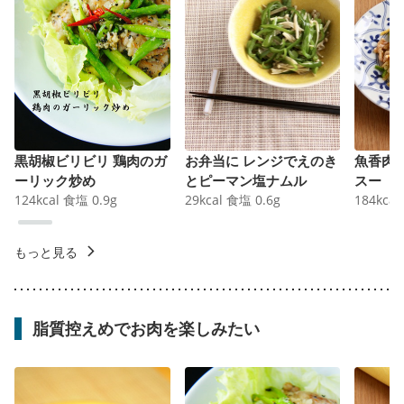
黒胡椒ビリビリ 鶏肉のガ
お弁当に レンジでえのき
魚香肉
ーリック炒め
とピーマン塩ナムル
スー
124
kcal
食塩
0.9
g
29
kcal
食塩
0.6
g
184
kcal
もっと見る
脂質控えめでお肉を楽しみたい