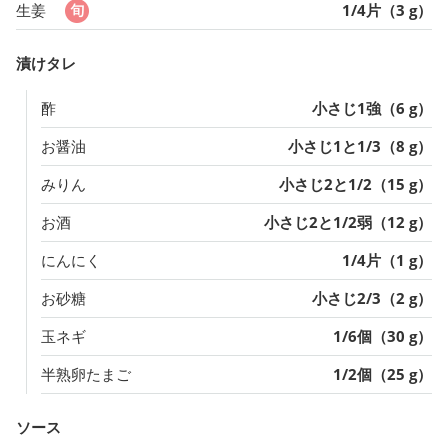
生姜
1/4片（3 g）
漬けタレ
酢
小さじ1強（6 g）
お醤油
小さじ1と1/3（8 g）
みりん
小さじ2と1/2（15 g）
お酒
小さじ2と1/2弱（12 g）
にんにく
1/4片（1 g）
お砂糖
小さじ2/3（2 g）
玉ネギ
1/6個（30 g）
半熟卵たまご
1/2個（25 g）
ソース