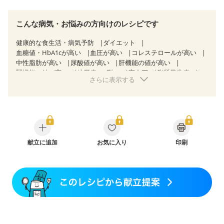
こんな病気・お悩みの方向けのレシピです
健康的な食生活・病気予防
ダイエット
血糖値・HbA1cが高い
血圧が高い
コレステロールが高い
中性脂肪が高い
尿酸値が高い
肝機能の値が高い
腎機能の値が高い
糖尿病（2型）
高血圧
脂質異常症
さらに表示する
高尿酸血症（痛風）
胃ポリープ
胆石症
慢性膵炎（移行期・寛解期）
非アルコール性脂肪肝
過敏性腸症候群（IBS）
睡眠時無呼吸症候群
糖尿病性腎症（第１期）
糖尿病性腎症（第２期）
糖尿病性腎症（第３期）
CKD（ステージ１）
CKD（ステージ２）
CKD（ステージ３b）
乳がん（抗がん剤治療中）
献立に追加
お気に入り
乳がん（ホルモン療法中）
印刷
乳がん（放射線治療中）
乳がん治療を終えた方・経過観察中の方など
食欲がない
産後（ミルク）
関節リウマチ
乾癬
フレイル（年齢に合わせた体作り）
低栄養予防
貧血対策
ニキビ・肌荒れ
妊活中
更年期