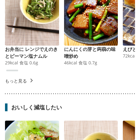
お弁当に レンジでえのき
にんにくの芽と蒟蒻の味
えびと
とピーマン塩ナムル
噌炒め
72
kcal
29
kcal
食塩
0.6
g
46
kcal
食塩
0.7
g
もっと見る
おいしく減塩したい