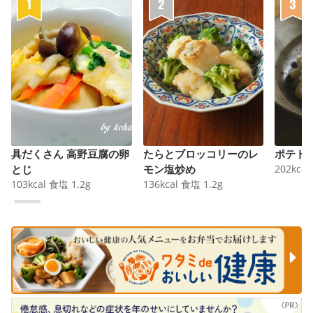
具だくさん 高野豆腐の卵
たらとブロッコリーのレ
ポテト
とじ
モン塩炒め
202
kcal
103
kcal
食塩
1.2
g
136
kcal
食塩
1.2
g