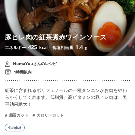
豚ヒレ肉の紅茶煮赤ワインソース
425
1.4
エネルギー
kcal
食塩相当量
g
NumaYuuさんのレシピ
1時間以内
紅茶に含まれるポリフェノールの一種タンニンがお肉をやわ
らかくしてくれます。低脂質、高ビタミンの豚ヒレ肉は、美
容効果絶大！
脂質カット
カロリーカット
旬の食材