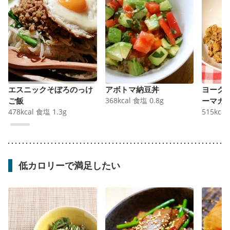
エスニックそぼろのっけ
アボトマ納豆丼
ヨーグ
ご飯
368
kcal
食塩
0.8
g
ーマカ
478
kcal
食塩
1.3
g
515
kcal
低カロリーで満足したい