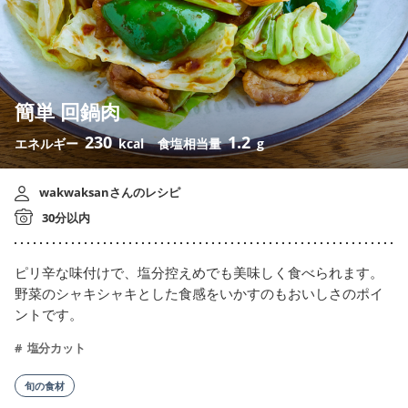
簡単 回鍋肉
230
1.2
エネルギー
kcal
食塩相当量
g
wakwaksanさんのレシピ
30分以内
ピリ辛な味付けで、塩分控えめでも美味しく食べられます。
野菜のシャキシャキとした食感をいかすのもおいしさのポイ
ントです。
塩分カット
旬の食材