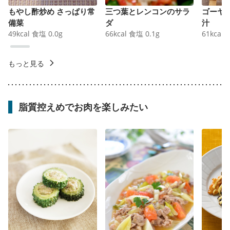
もやし酢炒め さっぱり常
三つ葉とレンコンのサラ
ゴーヤ
備菜
ダ
汁
49
kcal
食塩
0.0
g
66
kcal
食塩
0.1
g
61
kcal
もっと見る
脂質控えめでお肉を楽しみたい