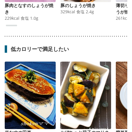
豚肉となすのしょうが焼
豚のしょうが焼き
薄切り肉で時
き
329
kcal
食塩
2.4
g
うが焼
229
kcal
食塩
1.0
g
261
kcal
低カロリーで満足したい