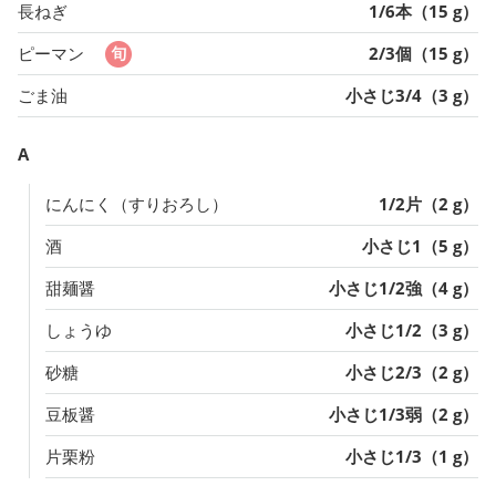
長ねぎ
1/6本（15 g）
ピーマン
2/3個（15 g）
ごま油
小さじ3/4（3 g）
A
にんにく（すりおろし）
1/2片（2 g）
酒
小さじ1（5 g）
甜麺醤
小さじ1/2強（4 g）
しょうゆ
小さじ1/2（3 g）
砂糖
小さじ2/3（2 g）
豆板醤
小さじ1/3弱（2 g）
片栗粉
小さじ1/3（1 g）