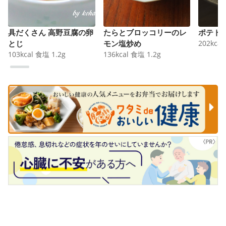
具だくさん 高野豆腐の卵
たらとブロッコリーのレ
ポテト
とじ
モン塩炒め
202
kcal
103
kcal
食塩
1.2
g
136
kcal
食塩
1.2
g