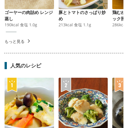
ゴーヤーの肉詰め レンジ
豚とトマトのさっぱり炒
鶏むね
蒸し
め
ック照
190
kcal
食塩
1.0
g
213
kcal
食塩
1.1
g
286
kcal
もっと見る
人気のレシピ