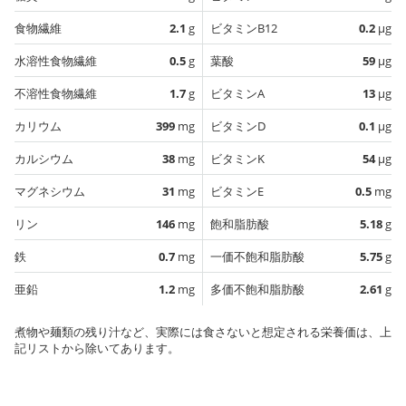
食物繊維
2.1
g
ビタミンB12
0.2
µg
水溶性食物繊維
0.5
g
葉酸
59
µg
不溶性食物繊維
1.7
g
ビタミンA
13
µg
カリウム
399
mg
ビタミンD
0.1
µg
カルシウム
38
mg
ビタミンK
54
µg
マグネシウム
31
mg
ビタミンE
0.5
mg
リン
146
mg
飽和脂肪酸
5.18
g
鉄
0.7
mg
一価不飽和脂肪酸
5.75
g
亜鉛
1.2
mg
多価不飽和脂肪酸
2.61
g
煮物や麺類の残り汁など、実際には食さないと想定される栄養価は、上
記リストから除いてあります。