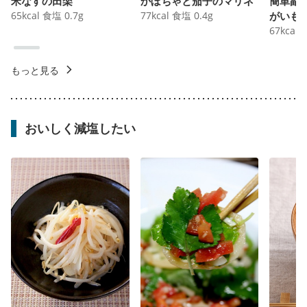
米なすの田楽
かぼちゃと茄子のマリネ
簡単副
65
kcal
食塩
0.7
g
77
kcal
食塩
0.4
g
がいも
67
kcal
もっと見る
おいしく減塩したい