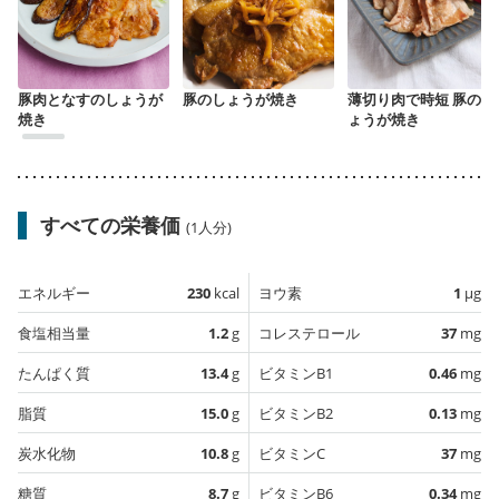
豚肉となすのしょうが
豚のしょうが焼き
薄切り肉で時短 豚のし
焼き
ょうが焼き
すべての栄養価
(1人分)
エネルギー
230
kcal
ヨウ素
1
µg
食塩相当量
1.2
g
コレステロール
37
mg
たんぱく質
13.4
g
ビタミンB1
0.46
mg
脂質
15.0
g
ビタミンB2
0.13
mg
炭水化物
10.8
g
ビタミンC
37
mg
糖質
8.7
g
ビタミンB6
0.34
mg