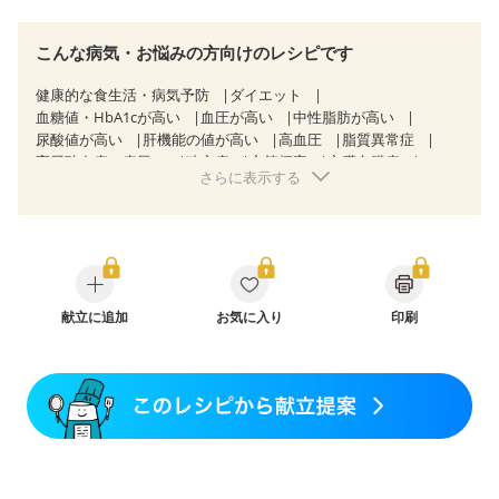
こんな病気・お悩みの方向けのレシピです
健康的な食生活・病気予防
ダイエット
血糖値・HbA1cが高い
血圧が高い
中性脂肪が高い
尿酸値が高い
肝機能の値が高い
高血圧
脂質異常症
高尿酸血症（痛風）
狭心症
心筋梗塞
心臓弁膜症
さらに表示する
心不全
胆石症
慢性便秘症
過敏性腸症候群（IBS）
糖尿病性腎症（第３期）
CKD（ステージ３a）
CKD（ステージ３b）
透析
乳がん（抗がん剤治療中）
乳がん（ホルモン療法中）
乳がん（放射線治療中）
乳がん治療を終えた方・経過観察中の方など
飲み込みにくい
産後（ミルク）
骨折
骨粗しょう症
関節リウマチ
献立に追加
フレイル（年齢に合わせた体作り）
お気に入り
印刷
低栄養予防
貧血対策
ニキビ・肌荒れ
妊活中
更年期