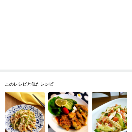
妊娠糖尿病(初期)
産後（母乳）
産後（混合栄養）
産後（ミルク）
骨折
骨粗しょう症
関節リウマチ
乾癬
フレイル（年齢に合わせた体作り）
低栄養予防
貧血対策
ニキビ・肌荒れ
妊活中
更年期
このレシピと似たレシピ