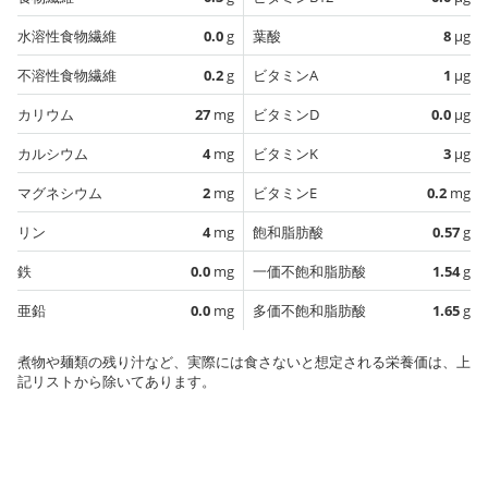
水溶性食物繊維
0.0
g
葉酸
8
µg
不溶性食物繊維
0.2
g
ビタミンA
1
µg
カリウム
27
mg
ビタミンD
0.0
µg
カルシウム
4
mg
ビタミンK
3
µg
マグネシウム
2
mg
ビタミンE
0.2
mg
リン
4
mg
飽和脂肪酸
0.57
g
鉄
0.0
mg
一価不飽和脂肪酸
1.54
g
亜鉛
0.0
mg
多価不飽和脂肪酸
1.65
g
煮物や麺類の残り汁など、実際には食さないと想定される栄養価は、上
記リストから除いてあります。