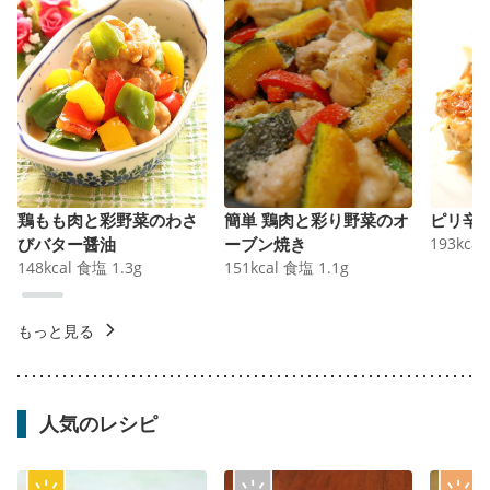
鶏もも肉と彩野菜のわさ
簡単 鶏肉と彩り野菜のオ
ピリ辛
びバター醤油
ーブン焼き
193
kcal
148
kcal
食塩
1.3
g
151
kcal
食塩
1.1
g
もっと見る
人気のレシピ