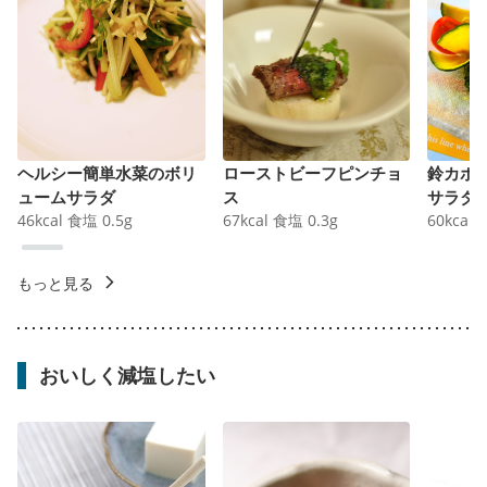
ヘルシー簡単水菜のボリ
ローストビーフピンチョ
鈴カボ
ュームサラダ
ス
サラダ
46
kcal
食塩
0.5
g
67
kcal
食塩
0.3
g
60
kcal
もっと見る
おいしく減塩したい