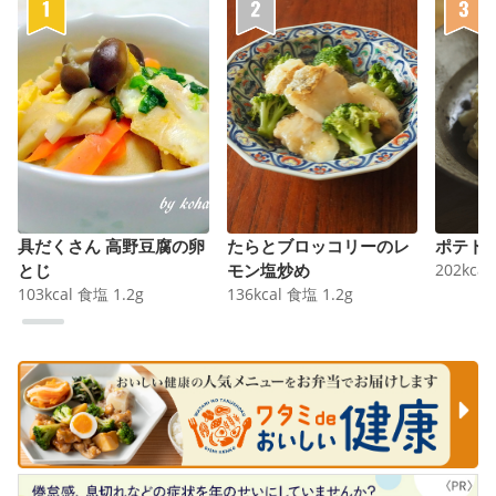
具だくさん 高野豆腐の卵
たらとブロッコリーのレ
ポテト
とじ
モン塩炒め
202
kcal
103
kcal
食塩
1.2
g
136
kcal
食塩
1.2
g