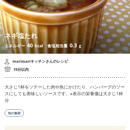
ネギ塩たれ
40
0.3
エネルギー
kcal
食塩相当量
g
marimariキッチンさんのレシピ
15分以内
大さじ1杯をソテーした肉や魚にかけたり、ハンバーグのソー
スにしても美味しいソースです。※表示の栄養価は大さじ1杯
分
旬の食材