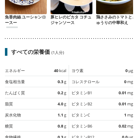
魚香肉絲 ユーシャンロ
豚ヒレのピカタ コチュ
鶏ささみのトマトとき
ースー
ジャンソース
ゅうりの中華和え
すべての栄養価
(1人分)
エネルギー
40
kcal
ヨウ素
0
µg
食塩相当量
0.3
g
コレステロール
0
mg
たんぱく質
0.2
g
ビタミンB1
0.01
mg
脂質
4.0
g
ビタミンB2
0.01
mg
炭水化物
1.1
g
ビタミンC
1
mg
糖質
0.8
g
ビタミンB6
0.02
mg
食物繊維
0.3
g
ビタミンB12
0.0
µg