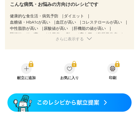
こんな病気・お悩みの方向けのレシピです
健康的な食生活・病気予防
ダイエット
血糖値・HbA1cが高い
血圧が高い
コレステロールが高い
中性脂肪が高い
尿酸値が高い
肝機能の値が高い
腎機能の値が高い
糖尿病（2型）
高血圧
脂質異常症
さらに表示する
高尿酸血症（痛風）
狭心症
心筋梗塞
心臓弁膜症
心不全
胃炎
胃ポリープ
消化性潰瘍（胃・十二指腸潰瘍）
逆流性食道炎
胆石症
慢性膵炎（移行期・寛解期）
非アルコール性脂肪肝
痔
潰瘍性大腸炎（寛解期）
クローン病（寛解期）
過敏性腸症候群（IBS）
睡眠時無呼吸症候群
糖尿病性腎症（第１期）
献立に追加
糖尿病性腎症（第２期）
お気に入り
印刷
糖尿病性腎症（第３期）
CKD（ステージ１）
CKD（ステージ２）
CKD（ステージ３a）
CKD（ステージ３b）
乳がん（抗がん剤治療中）
乳がん（ホルモン療法中）
乳がん（放射線治療中）
乳がん治療を終えた方・経過観察中の方など
大腸がん（放射線治療中）
飲み込みにくい
食欲がない
妊娠中(初期)
妊婦健診・体重増加が気になる（初期）
妊婦健診・血圧が気になる（初期）
妊婦健診・血糖値が気になる（初期）
妊娠高血圧(中期)