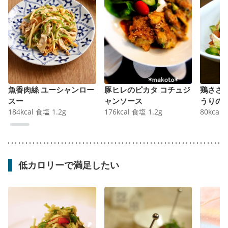
魚香肉絲 ユーシャンロー
豚ヒレのピカタ コチュジ
鶏ささ
スー
ャンソース
うりの
184
kcal
食塩
1.2
g
176
kcal
食塩
1.2
g
80
kcal
低カロリーで満足したい