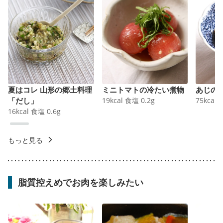
夏はコレ 山形の郷土料理
ミニトマトの冷たい煮物
あじの
「だし」
19
kcal
食塩
0.2
g
75
kcal
16
kcal
食塩
0.6
g
もっと見る
脂質控えめでお肉を楽しみたい