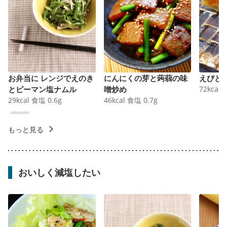
お弁当に レンジでえのき
にんにくの芽と蒟蒻の味
えびと
とピーマン塩ナムル
噌炒め
72
kcal
29
kcal
食塩
0.6
g
46
kcal
食塩
0.7
g
もっと見る
おいしく減塩したい