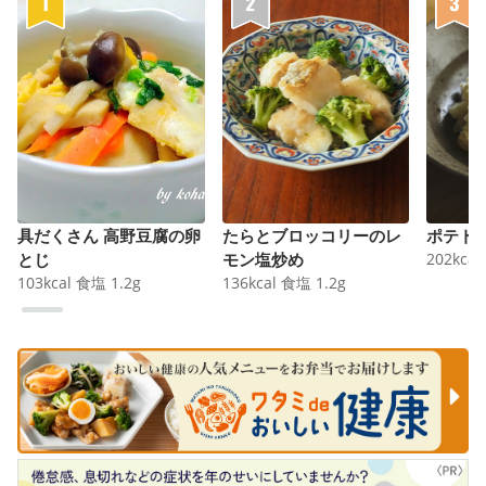
具だくさん 高野豆腐の卵
たらとブロッコリーのレ
ポテト
とじ
モン塩炒め
202
kcal
103
kcal
食塩
1.2
g
136
kcal
食塩
1.2
g