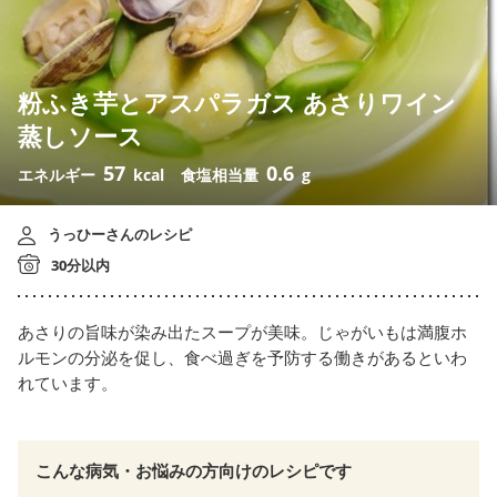
粉ふき芋とアスパラガス あさりワイン
蒸しソース
57
0.6
エネルギー
kcal
食塩相当量
g
うっひーさんのレシピ
30分以内
あさりの旨味が染み出たスープが美味。じゃがいもは満腹ホ
ルモンの分泌を促し、食べ過ぎを予防する働きがあるといわ
れています。
こんな病気・お悩みの方向けのレシピです