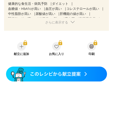
健康的な食生活・病気予防
ダイエット
血糖値・HbA1cが高い
血圧が高い
コレステロールが高い
中性脂肪が高い
尿酸値が高い
肝機能の値が高い
腎機能の値が高い
糖尿病（2型）
高血圧
脂質異常症
さらに表示する
高尿酸血症（痛風）
狭心症
心筋梗塞
心臓弁膜症
心不全
胃ポリープ
逆流性食道炎
胆石症
慢性膵炎（移行期・寛解期）
非アルコール性脂肪肝
痔
慢性便秘症
過敏性腸症候群（IBS）
睡眠時無呼吸症候群
糖尿病性腎症（第１期）
糖尿病性腎症（第２期）
CKD（ステージ１）
CKD（ステージ２）
乳がん（抗がん剤治療中）
献立に追加
お気に入り
乳がん（ホルモン療法中）
印刷
乳がん（放射線治療中）
乳がん治療を終えた方・経過観察中の方など
食欲がない
妊娠中(初期)
妊婦健診・体重増加が気になる（初期）
妊婦健診・血圧が気になる（初期）
妊婦健診・血糖値が気になる（初期）
妊娠高血圧(中期)
妊娠糖尿病(初期)
産後（母乳）
産後（混合栄養）
産後（ミルク）
骨折
骨粗しょう症
関節リウマチ
乾癬
フレイル（年齢に合わせた体作り）
低栄養予防
貧血対策
ニキビ・肌荒れ
妊活中
更年期