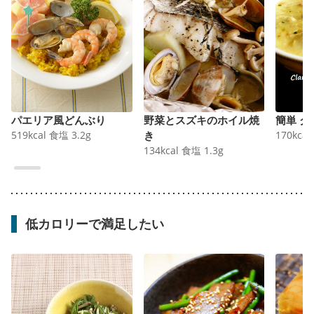
パエリア風どんぶり
野菜とスズキのホイル焼
簡単 
519
kcal
食塩
3.2
g
き
170
kcal
134
kcal
食塩
1.3
g
低カロリーで満足したい