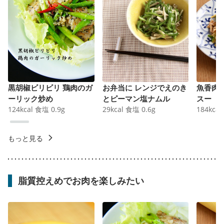
黒胡椒ビリビリ 鶏肉のガ
お弁当に レンジでえのき
魚香肉
ーリック炒め
とピーマン塩ナムル
スー
124
kcal
食塩
0.9
g
29
kcal
食塩
0.6
g
184
kcal
もっと見る
脂質控えめでお肉を楽しみたい