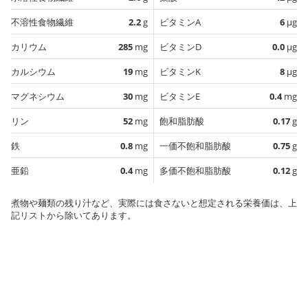
不溶性食物繊維
2.2
g
ビタミンA
6
µg
カリウム
285
mg
ビタミンD
0.0
µg
カルシウム
19
mg
ビタミンK
8
µg
マグネシウム
30
mg
ビタミンE
0.4
mg
リン
52
mg
飽和脂肪酸
0.17
g
鉄
0.8
mg
一価不飽和脂肪酸
0.75
g
亜鉛
0.4
mg
多価不飽和脂肪酸
0.12
g
煮物や麺類の残り汁など、実際には食さないと想定される栄養価は、上
記リストから除いてあります。