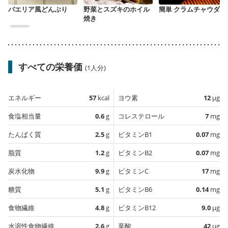
パエリア風どんぶり
野菜とスズキのホイル
簡単 クラムチャウダー
焼き
すべての栄養価
(1人分)
エネルギー
57
kcal
ヨウ素
12
µg
食塩相当量
0.6
g
コレステロール
7
mg
たんぱく質
2.5
g
ビタミンB1
0.07
mg
脂質
1.2
g
ビタミンB2
0.07
mg
炭水化物
9.9
g
ビタミンC
17
mg
糖質
5.1
g
ビタミンB6
0.14
mg
食物繊維
4.8
g
ビタミンB12
9.0
µg
水溶性食物繊維
2.6
g
葉酸
42
µg