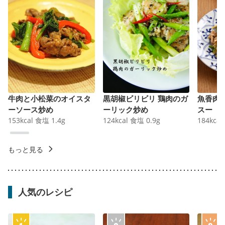
牛肉と小松菜のオイスタ
黒胡椒ビリビリ 鶏肉のガ
魚香肉
ーソース炒め
ーリック炒め
スー
153
kcal
食塩
1.4
g
124
kcal
食塩
0.9
g
184
kcal
もっと見る
人気のレシピ