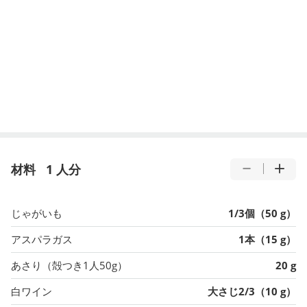
材料
1 人分
じゃがいも
1/3個（50 g）
アスパラガス
1本（15 g）
あさり（殻つき1人50g）
20 g
白ワイン
大さじ2/3（10 g）