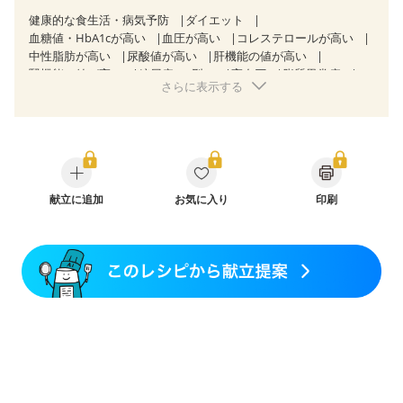
健康的な食生活・病気予防
ダイエット
血糖値・HbA1cが高い
血圧が高い
コレステロールが高い
中性脂肪が高い
尿酸値が高い
肝機能の値が高い
腎機能の値が高い
糖尿病（2型）
高血圧
脂質異常症
さらに表示する
高尿酸血症（痛風）
狭心症
心筋梗塞
心臓弁膜症
心不全
胆石症
慢性膵炎（移行期・寛解期）
痔
慢性便秘症
過敏性腸症候群（IBS）
CKD（ステージ１）
CKD（ステージ２）
CKD（ステージ３a）
乳がん（抗がん剤治療中）
乳がん（ホルモン療法中）
乳がん（放射線治療中）
乳がん治療を終えた方・経過観察中の方など
献立に追加
お気に入り
印刷
味の感じ方が変わった
食欲がない
妊娠中(初期)
妊婦健診・体重増加が気になる（初期）
妊婦健診・血圧が気になる（初期）
妊婦健診・血糖値が気になる（初期）
妊娠高血圧(中期)
妊娠糖尿病(初期)
産後（母乳）
産後（混合栄養）
産後（ミルク）
骨折
関節リウマチ
フレイル（年齢に合わせた体作り）
貧血対策
ニキビ・肌荒れ
妊活中
更年期