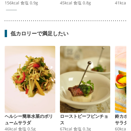
156
kcal
食塩
0.9
g
45
kcal
食塩
0.8
g
41
kcal
低カロリーで満足したい
ヘルシー簡単水菜のボリ
ローストビーフピンチョ
鈴カボ
ュームサラダ
ス
サラダ
46
kcal
食塩
0.5
g
67
kcal
食塩
0.3
g
60
kcal