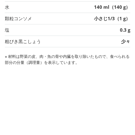
水
140 ml（140 g）
顆粒コンソメ
小さじ1/3（1 g）
塩
0.3 g
粗びき黒こしょう
少々
※ 材料は野菜の皮、肉・魚の骨や内臓を取り除いたもので、食べられる
部分の分量（調理量）を表示しています。