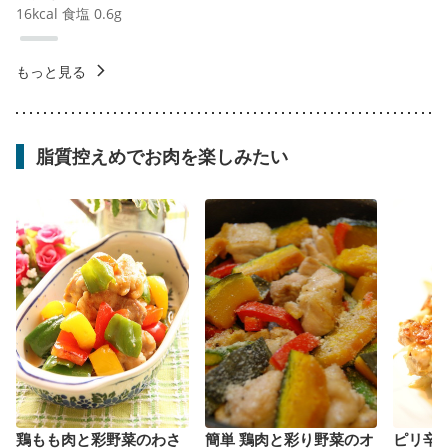
16
kcal
食塩
0.6
g
もっと見る
脂質控えめでお肉を楽しみたい
鶏もも肉と彩野菜のわさ
簡単 鶏肉と彩り野菜のオ
ピリ辛