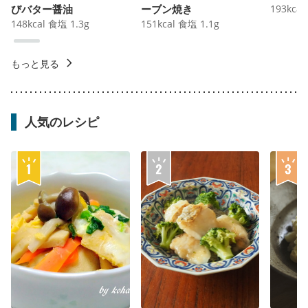
びバター醤油
ーブン焼き
193
kcal
148
kcal
食塩
1.3
g
151
kcal
食塩
1.1
g
もっと見る
人気のレシピ