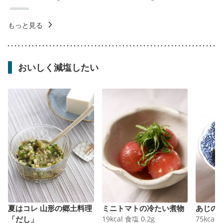
もっと見る
おいしく減塩したい
夏はコレ 山形の郷土料理
ミニトマトの冷たい煮物
あじの
「だし」
19
kcal
食塩
0.2
g
75
kcal