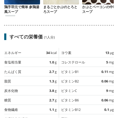
鶏手羽元で簡単 参鶏湯
まるごとかぶのとろと
かぶとベーコンの中華
風スープ
ろスープ
スープ
すべての栄養価
(1人分)
エネルギー
34
kcal
ヨウ素
13
µg
食塩相当量
1.0
g
コレステロール
5
mg
たんぱく質
2.7
g
ビタミンB1
0.11
mg
脂質
1.3
g
ビタミンB2
0.06
mg
炭水化物
3.8
g
ビタミンC
9
mg
糖質
2.7
g
ビタミンB6
0.06
mg
食物繊維
1.1
g
ビタミンB12
0.1
µg