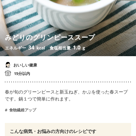
みどりのグリンピーススープ
34
1.0
エネルギー
kcal
食塩相当量
g
おいしい健康
15分以内
春が旬のグリーンピースと新玉ねぎ、かぶを使った春スープ
です。鍋１つで簡単に作れます。
食物繊維アップ
こんな病気・お悩みの方向けのレシピです