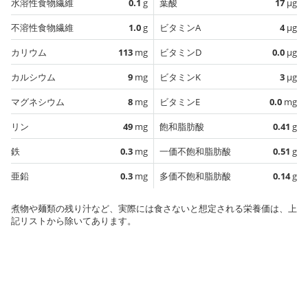
水溶性食物繊維
0.1
g
葉酸
17
µg
不溶性食物繊維
1.0
g
ビタミンA
4
µg
カリウム
113
mg
ビタミンD
0.0
µg
カルシウム
9
mg
ビタミンK
3
µg
マグネシウム
8
mg
ビタミンE
0.0
mg
リン
49
mg
飽和脂肪酸
0.41
g
鉄
0.3
mg
一価不飽和脂肪酸
0.51
g
亜鉛
0.3
mg
多価不飽和脂肪酸
0.14
g
煮物や麺類の残り汁など、実際には食さないと想定される栄養価は、上
記リストから除いてあります。