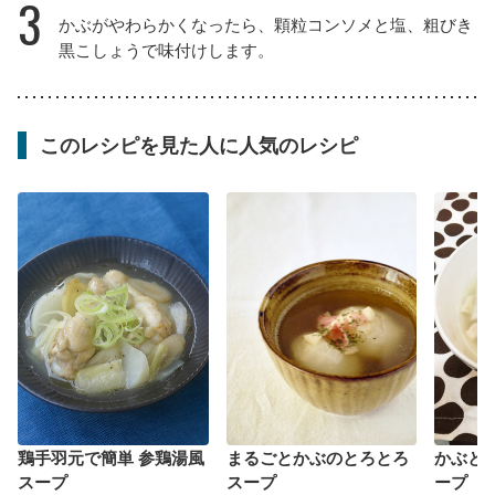
3
かぶがやわらかくなったら、顆粒コンソメと塩、粗びき
黒こしょうで味付けします。
このレシピを見た人に人気のレシピ
鶏手羽元で簡単 参鶏湯風
まるごとかぶのとろとろ
かぶと
スープ
スープ
ープ