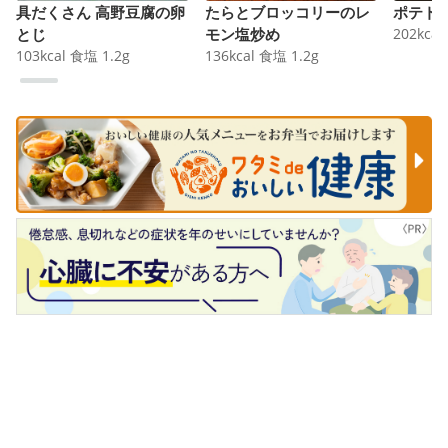
具だくさん 高野豆腐の卵
たらとブロッコリーのレ
ポテト
とじ
モン塩炒め
202
kcal
103
kcal
食塩
1.2
g
136
kcal
食塩
1.2
g