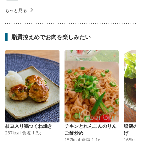
もっと見る
脂質控えめでお肉を楽しみたい
枝豆入り鶏つくね焼き
チキンとれんこんのりん
塩麹の
237
kcal
食塩
1.3
g
ご酢炒め
げ
157
kcal
食塩
1.1
g
165
kcal