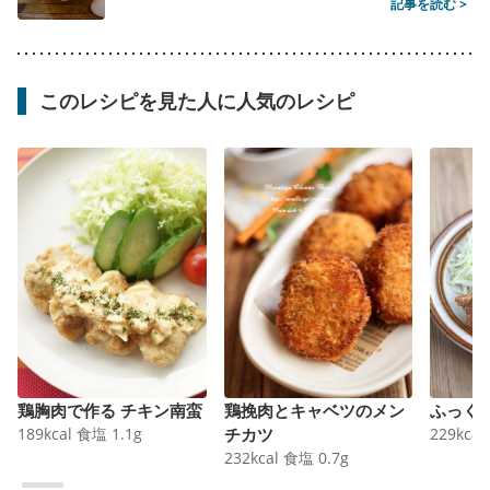
記事を読む >
このレシピを見た人に人気のレシピ
鶏胸肉で作る チキン南蛮
鶏挽肉とキャベツのメン
ふっく
189
kcal
食塩
1.1
g
チカツ
229
kcal
232
kcal
食塩
0.7
g