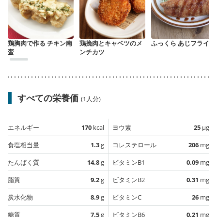
鶏胸肉で作る チキン南
鶏挽肉とキャベツのメ
ふっくら あじフライ
蛮
ンチカツ
すべての栄養価
(1人分)
エネルギー
170
kcal
ヨウ素
25
µg
食塩相当量
1.3
g
コレステロール
206
mg
たんぱく質
14.8
g
ビタミンB1
0.09
mg
脂質
9.2
g
ビタミンB2
0.31
mg
炭水化物
8.9
g
ビタミンC
26
mg
糖質
7.5
g
ビタミンB6
0.21
mg