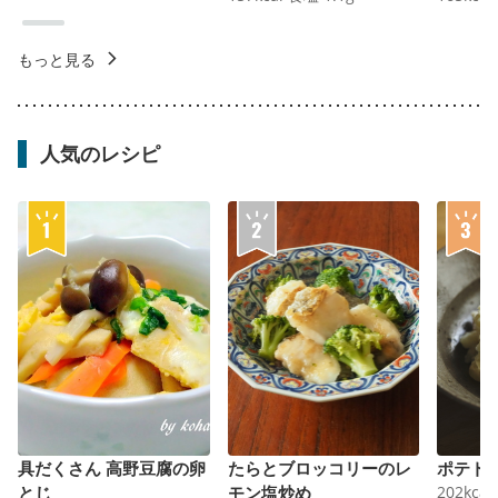
もっと見る
人気のレシピ
具だくさん 高野豆腐の卵
たらとブロッコリーのレ
ポテト
とじ
モン塩炒め
202
kcal