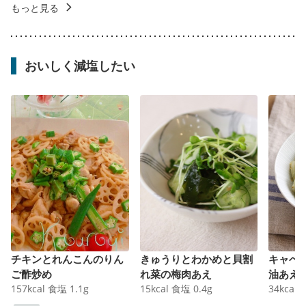
もっと見る
おいしく減塩したい
チキンとれんこんのりん
きゅうりとわかめと貝割
キャベ
ご酢炒め
れ菜の梅肉あえ
油あえ
157
kcal
食塩
1.1
g
15
kcal
食塩
0.4
g
34
kcal