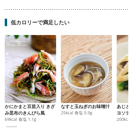
低カロリーで満足したい
かにかまと豆苗入り きざ
なすと玉ねぎのお味噌汁
あじと
み昆布のきんぴら風
25
kcal
食塩
0.9
g
ヨソテ
69
kcal
食塩
1.1
g
200
kcal