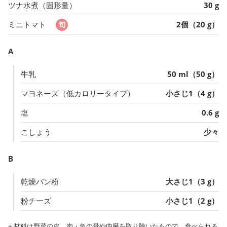
ツナ水煮（固形量）
30 g
ミニトマト
2個（20 g）
A
牛乳
50 ml（50 g）
マヨネーズ（低カロリータイプ）
小さじ1（4 g）
塩
0.6 g
こしょう
少々
B
乾燥パン粉
大さじ1（3 g）
粉チーズ
小さじ1（2 g）
※ 材料は野菜の皮、肉・魚の骨や内臓を取り除いたもので、食べられる