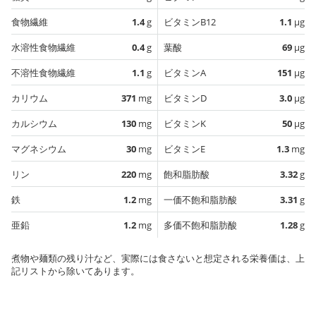
食物繊維
1.4
g
ビタミンB12
1.1
µg
水溶性食物繊維
0.4
g
葉酸
69
µg
不溶性食物繊維
1.1
g
ビタミンA
151
µg
カリウム
371
mg
ビタミンD
3.0
µg
カルシウム
130
mg
ビタミンK
50
µg
マグネシウム
30
mg
ビタミンE
1.3
mg
リン
220
mg
飽和脂肪酸
3.32
g
鉄
1.2
mg
一価不飽和脂肪酸
3.31
g
亜鉛
1.2
mg
多価不飽和脂肪酸
1.28
g
煮物や麺類の残り汁など、実際には食さないと想定される栄養価は、上
記リストから除いてあります。