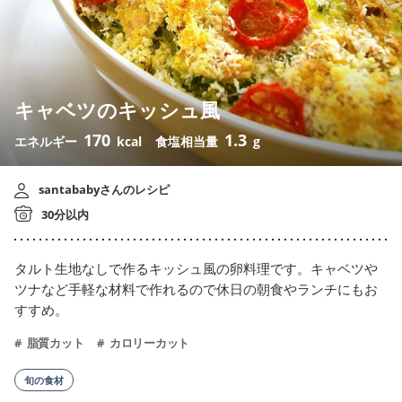
キャベツのキッシュ風
170
1.3
エネルギー
kcal
食塩相当量
g
santababyさんのレシピ
30分以内
タルト生地なしで作るキッシュ風の卵料理です。キャベツや
ツナなど手軽な材料で作れるので休日の朝食やランチにもお
すすめ。
脂質カット
カロリーカット
旬の食材