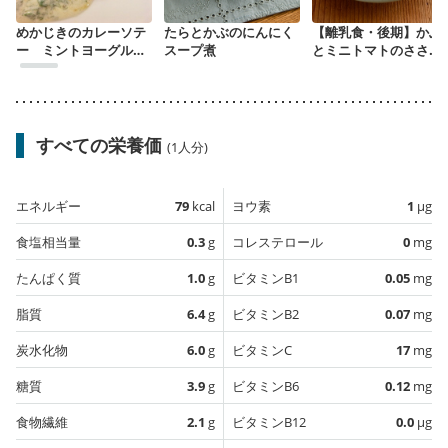
めかじきのカレーソテ
たらとかぶのにんにく
【離乳食・後期】かぶ
ー ミントヨーグルト
スープ煮
とミニトマトのささ身
ソース
あん
すべての栄養価
(1人分)
エネルギー
79
kcal
ヨウ素
1
µg
食塩相当量
0.3
g
コレステロール
0
mg
たんぱく質
1.0
g
ビタミンB1
0.05
mg
脂質
6.4
g
ビタミンB2
0.07
mg
炭水化物
6.0
g
ビタミンC
17
mg
糖質
3.9
g
ビタミンB6
0.12
mg
食物繊維
2.1
g
ビタミンB12
0.0
µg