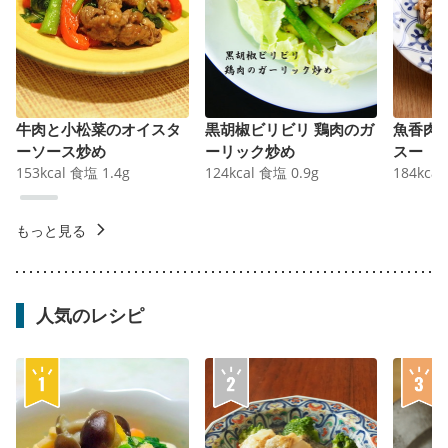
牛肉と小松菜のオイスタ
黒胡椒ビリビリ 鶏肉のガ
魚香肉
ーソース炒め
ーリック炒め
スー
153
kcal
食塩
1.4
g
124
kcal
食塩
0.9
g
184
kcal
もっと見る
人気のレシピ