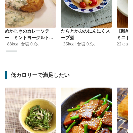
めかじきのカレーソテ
たらとかぶのにんにくス
【離乳
ー ミントヨーグルトソ
ープ煮
ミニト
ース
188
kcal
食塩
0.6
g
135
kcal
食塩
0.9
g
22
kcal
低カロリーで満足したい