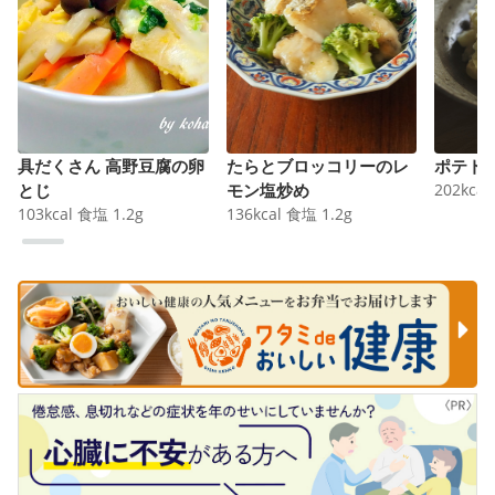
具だくさん 高野豆腐の卵
たらとブロッコリーのレ
ポテト
とじ
モン塩炒め
202
kcal
103
kcal
食塩
1.2
g
136
kcal
食塩
1.2
g