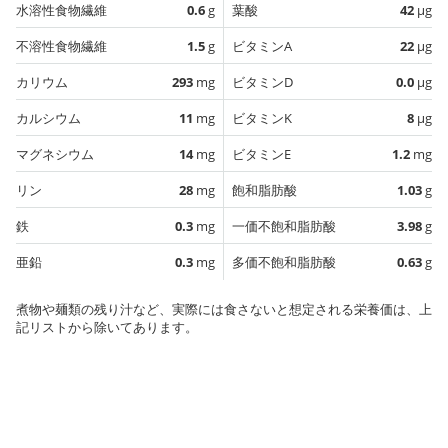
水溶性食物繊維
0.6
g
葉酸
42
µg
不溶性食物繊維
1.5
g
ビタミンA
22
µg
カリウム
293
mg
ビタミンD
0.0
µg
カルシウム
11
mg
ビタミンK
8
µg
マグネシウム
14
mg
ビタミンE
1.2
mg
リン
28
mg
飽和脂肪酸
1.03
g
鉄
0.3
mg
一価不飽和脂肪酸
3.98
g
亜鉛
0.3
mg
多価不飽和脂肪酸
0.63
g
煮物や麺類の残り汁など、実際には食さないと想定される栄養価は、上
記リストから除いてあります。