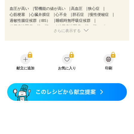
血圧が高い
腎機能の値が高い
高血圧
狭心症
心筋梗塞
心臓弁膜症
心不全
胆石症
慢性便秘症
過敏性腸症候群（IBS）
睡眠時無呼吸症候群
糖尿病性腎症（第１期）
糖尿病性腎症（第２期）
さらに表示する
糖尿病性腎症（第３期）
CKD（ステージ１）
CKD（ステージ２）
CKD（ステージ３a）
乳がん（抗がん剤治療中）
乳がん（ホルモン療法中）
乳がん（放射線治療中）
乳がん治療を終えた方・経過観察中の方など
味の感じ方が変わった
食欲がない
妊娠中(初期)
妊婦健診・体重増加が気になる（初期）
献立に追加
お気に入り
印刷
妊婦健診・血圧が気になる（初期）
妊婦健診・血糖値が気になる（初期）
妊娠高血圧(中期)
妊娠糖尿病(初期)
産後（母乳）
産後（混合栄養）
産後（ミルク）
骨折
骨粗しょう症
関節リウマチ
低栄養予防
貧血対策
ニキビ・肌荒れ
更年期