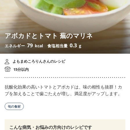
アボカドとトマト 蕪のマリネ
79
0.3
エネルギー
kcal
食塩相当量
g
よもまめころりんさんのレシピ
15分以内
抗酸化効果の高いトマトとアボカドは、味の相性も抜群！カ
ブを加えることで歯ごたえが増し、満足度がアップします。
旬の食材
こんな病気・お悩みの方向けのレシピです