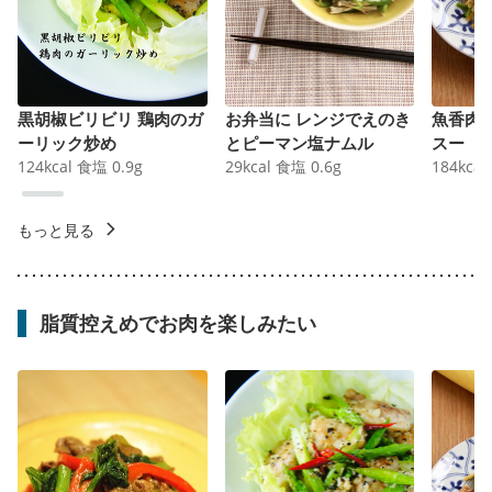
黒胡椒ビリビリ 鶏肉のガ
お弁当に レンジでえのき
魚香肉
ーリック炒め
とピーマン塩ナムル
スー
124
kcal
食塩
0.9
g
29
kcal
食塩
0.6
g
184
kcal
もっと見る
脂質控えめでお肉を楽しみたい