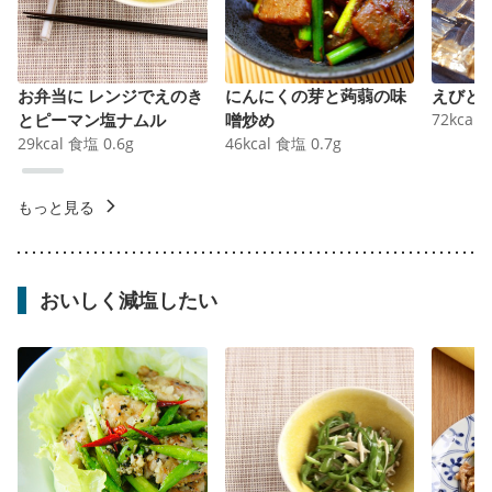
お弁当に レンジでえのき
にんにくの芽と蒟蒻の味
えびと
とピーマン塩ナムル
噌炒め
72
kcal
29
kcal
食塩
0.6
g
46
kcal
食塩
0.7
g
もっと見る
おいしく減塩したい