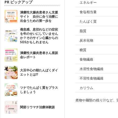
PR ピックアップ
エネルギー
食塩相当量
潰瘍性大腸炎患者さん支援
サイト 自分に合う治療に
出会うための第一歩を
たんぱく質
倦怠感、息切れなどの症状
脂質
を年のせいにしていません
か？そのサイン心臓からの
炭水化物
SOSかもしれません
糖質
潰瘍性大腸炎患者さん座談
会レポート
食物繊維
水溶性食物繊維
大豆中心の朝たんぱくダイ
エットとは!?
不溶性食物繊維
ツナでたんぱく質をプラス
カリウム
しましょう
煮物や麺類の残り汁など、
関節リウマチ治療体験談