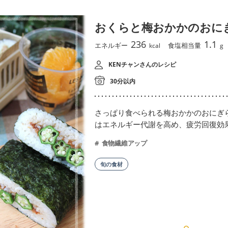
おくらと梅おかかのおに
236
1.1
エネルギー
食塩相当量
kcal
g
KENチャンさんのレシピ
30分以内
さっぱり食べられる梅おかかのおにぎ
はエネルギー代謝を高め、疲労回復効
食物繊維アップ
旬の食材