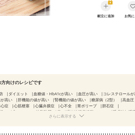
献立に追加
お気に
の方向けのレシピです
防
ダイエット
血糖値・HbA1cが高い
血圧が高い
コレステロール
値が高い
肝機能の値が高い
腎機能の値が高い
糖尿病（2型）
高血圧
狭心症
心筋梗塞
心臓弁膜症
心不全
胃ポリープ
胆石症
期）
非アルコール性脂肪肝
痔
過敏性腸症候群（IBS）
睡眠時無呼
さらに表示する
糖尿病性腎症（第２期）
糖尿病性腎症（第３期）
CKD（ステージ１
KD（ステージ３a）
CKD（ステージ３b）
乳がん（抗がん剤治療中）
）
乳がん（放射線治療中）
乳がん治療を終えた方・経過観察中の方な