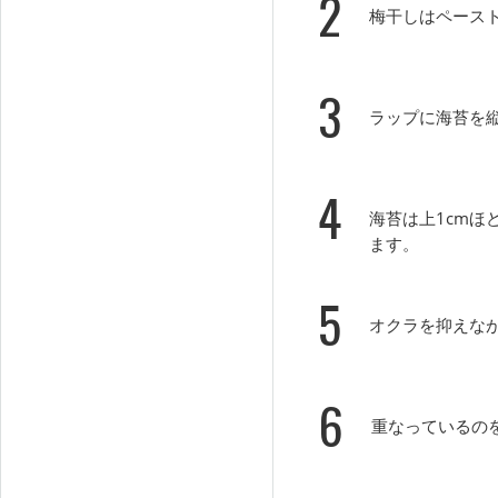
2
梅干しはペース
3
ラップに海苔を縦
4
海苔は上1cmほ
ます。
5
オクラを抑えな
6
重なっているの