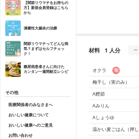
【関節リウマチをお持ちの
方】新規会員登録はこちら
から
潰瘍性大腸炎の治療
関節リウマチってどんな病
気？まずはセルフチェッ
材料
1 人分
ク！
糖尿病患者さんに向けた
オクラ
カンタン一週間献立レシピ
梅干し（実のみ）
その他
A鰹節
医療関係者のみなさまへ
Aみりん
おいしい健康について
Aしょうゆ
おいしい健康へのご意見
温かい麦ごはん（押し
お問い合わせ