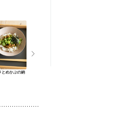
後（混合栄養）
ラとめかぶの納
アボカドとしらすの
とろろご飯
梅とツナの冷
ちゃちゃっと丼
漬け