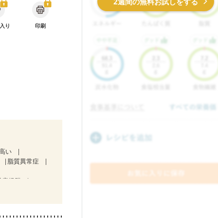
2週間の無料お試しをする
入り
印刷
が高い
脂質異常症
吸症候群
）
ど
妊娠中(初期)