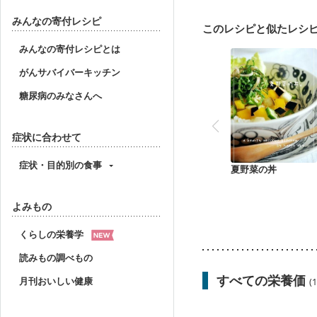
妊婦健診・体重増加が気
妊婦健診・血糖値が気に
みんなの寄付レシピ
このレシピと似たレシ
産後（ミルク）
骨折
みんなの寄付レシピとは
がんサバイバーキッチン
糖尿病のみなさんへ
症状に合わせて
症状・目的別の食事
夏野菜の丼
よみもの
くらしの栄養学
読みもの調べもの
すべての栄養価
月刊おいしい健康
(