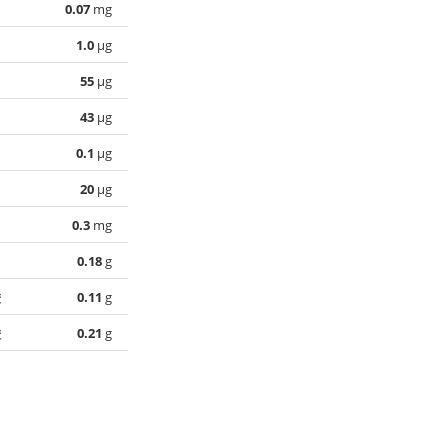
0.07
mg
1.0
µg
55
µg
43
µg
0.1
µg
20
µg
0.3
mg
0.18
g
酸
0.11
g
酸
0.21
g