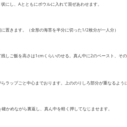
ト状にし、Aとともにボウルに入れて混ぜあわせます。
に置きます。（全形の海苔を半分に切った1/2枚分が一人分）
ど残しご飯を高さは1cmくらいのせる。真ん中に2のペースト、そ
がらラップごと中心までおります。上ののりしろ部分が重なるよう
を確かめながら裏返し、真ん中を軽く押してなじませます。