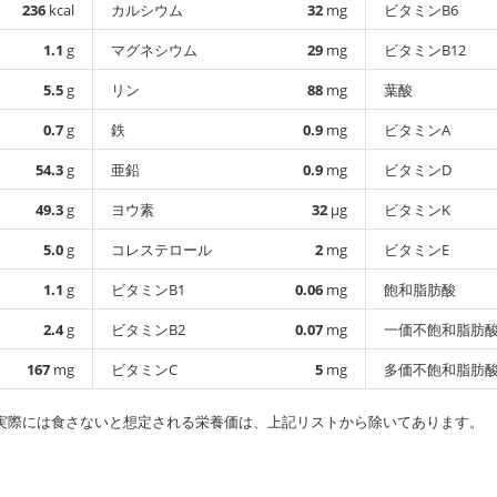
236
kcal
カルシウム
32
mg
ビタミンB6
1.1
g
マグネシウム
29
mg
ビタミンB12
5.5
g
リン
88
mg
葉酸
0.7
g
鉄
0.9
mg
ビタミンA
54.3
g
亜鉛
0.9
mg
ビタミンD
49.3
g
ヨウ素
32
µg
ビタミンK
5.0
g
コレステロール
2
mg
ビタミンE
1.1
g
ビタミンB1
0.06
mg
飽和脂肪酸
2.4
g
ビタミンB2
0.07
mg
一価不飽和脂肪
167
mg
ビタミンC
5
mg
多価不飽和脂肪
実際には食さないと想定される栄養価は、上記リストから除いてあります。