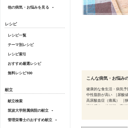
他の病気・お悩みを見る
レシピ
レシピ一覧
テーマ別レシピ
レシピ索引
おすすめ厳選レシピ
無料レシピ100
こんな病気・お悩み
健康的な食生活・病気予
献立
中性脂肪が高い
尿酸
高尿酸血症（痛風）
献立検索
慢性膵炎（移行期・寛解
筑波大学附属病院の献立
糖尿病性腎症（第１期）
CKD（ステージ２）
C
管理栄養士のおすすめ献立
乳がん（ホルモン療法中