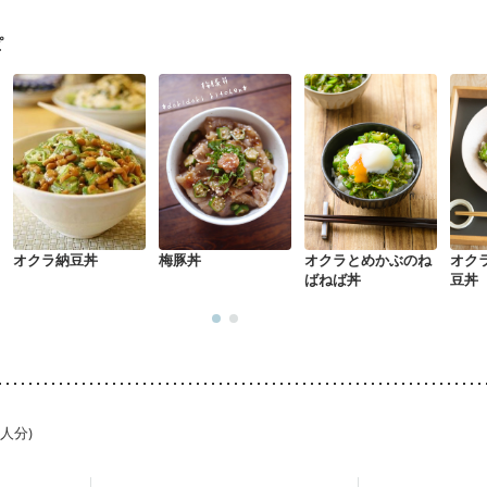
になる（初期）
妊婦健診・血圧が気になる（初期）
なる（初期）
妊娠高血圧(中期)
妊娠糖尿病(初期)
産後（母乳）
産
ピ
関節リウマチ
乾癬
貧血対策
ニキビ・肌荒れ
妊活中
更年期
オクラ納豆丼
梅豚丼
オクラとめかぶのね
オク
ばねば丼
豆丼
1人分)