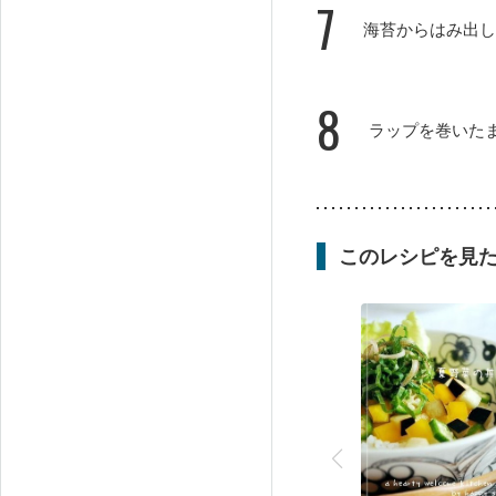
7
海苔からはみ出し
8
ラップを巻いた
このレシピを見