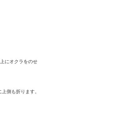
の上にオクラをのせ
に上側も折ります。