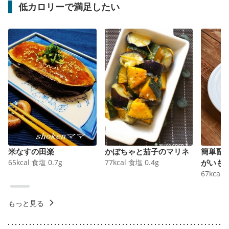
低カロリーで満足したい
米なすの田楽
かぼちゃと茄子のマリネ
簡単副
65
kcal
食塩
0.7
g
77
kcal
食塩
0.4
g
がいも
67
kcal
もっと見る