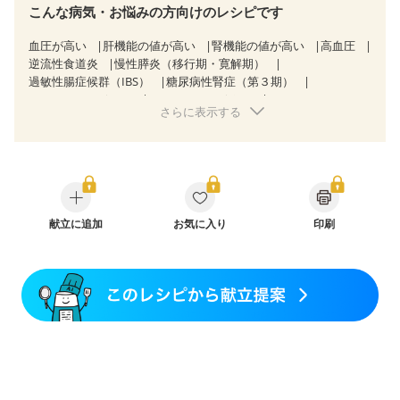
こんな病気・お悩みの方向けのレシピです
血圧が高い
肝機能の値が高い
腎機能の値が高い
高血圧
逆流性食道炎
慢性膵炎（移行期・寛解期）
過敏性腸症候群（IBS）
糖尿病性腎症（第３期）
CKD（ステージ１）
CKD（ステージ２）
さらに表示する
CKD（ステージ３a）
透析
乳がん（抗がん剤治療中）
乳がん（ホルモン療法中）
乳がん（放射線治療中）
乳がん治療を終えた方・経過観察中の方など
妊娠中(初期)
妊婦健診・体重増加が気になる（初期）
妊婦健診・血圧が気になる（初期）
妊婦健診・血糖値が気になる（初期）
妊娠高血圧(中期)
妊娠糖尿病(初期)
献立に追加
産後（母乳）
お気に入り
産後（混合栄養）
印刷
産後（ミルク）
関節リウマチ
フレイル（年齢に合わせた体作り）
貧血対策
ニキビ・肌荒れ
更年期