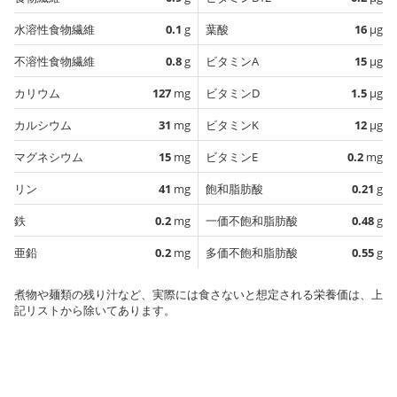
水溶性食物繊維
0.1
g
葉酸
16
µg
不溶性食物繊維
0.8
g
ビタミンA
15
µg
カリウム
127
mg
ビタミンD
1.5
µg
カルシウム
31
mg
ビタミンK
12
µg
マグネシウム
15
mg
ビタミンE
0.2
mg
リン
41
mg
飽和脂肪酸
0.21
g
鉄
0.2
mg
一価不飽和脂肪酸
0.48
g
亜鉛
0.2
mg
多価不飽和脂肪酸
0.55
g
煮物や麺類の残り汁など、実際には食さないと想定される栄養価は、上
記リストから除いてあります。