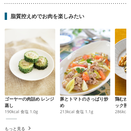
脂質控えめでお肉を楽しみたい
ゴーヤーの肉詰め レンジ
豚とトマトのさっぱり炒
鶏むね
蒸し
め
ック照
190
kcal
食塩
1.0
g
213
kcal
食塩
1.1
g
286
kcal
もっと見る