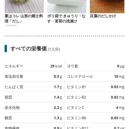
夏はコレ 山形の郷土料
ポリ袋で きゅうり・な
豆腐のだしかけ
理「だし」
す・茗荷の浅漬け
すべての栄養価
(1人分)
エネルギー
25
kcal
ヨウ素
0
µg
食塩相当量
0.5
g
コレステロール
10
mg
たんぱく質
1.7
g
ビタミンB1
0.03
mg
脂質
1.4
g
ビタミンB2
0.02
mg
炭水化物
2.2
g
ビタミンC
4
mg
糖質
1.3
g
ビタミンB6
0.03
mg
食物繊維
0.9
g
ビタミンB12
0.2
µg