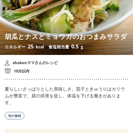
胡瓜とナスとミョウガのおつまみサラダ
25
0.5
エネルギー
kcal
食塩相当量
g
shokenママさんのレシピ
15分以内
夏らしいさっぱりとした美味しさ。茄子ときゅうりはカリウ
ムが豊富で、尿の排泄を促し、体温を下げる働きがありま
す。
旬の食材