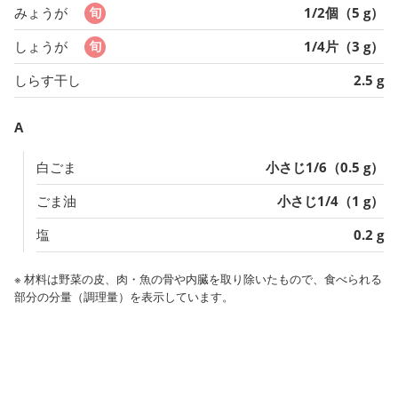
みょうが
1/2個（5 g）
しょうが
1/4片（3 g）
しらす干し
2.5 g
A
白ごま
小さじ1/6（0.5 g）
ごま油
小さじ1/4（1 g）
塩
0.2 g
※ 材料は野菜の皮、肉・魚の骨や内臓を取り除いたもので、食べられる
部分の分量（調理量）を表示しています。