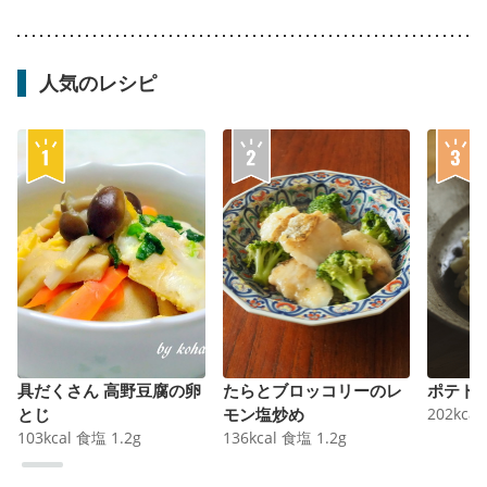
人気のレシピ
具だくさん 高野豆腐の卵
たらとブロッコリーのレ
ポテト
とじ
モン塩炒め
202
kcal
103
kcal
食塩
1.2
g
136
kcal
食塩
1.2
g