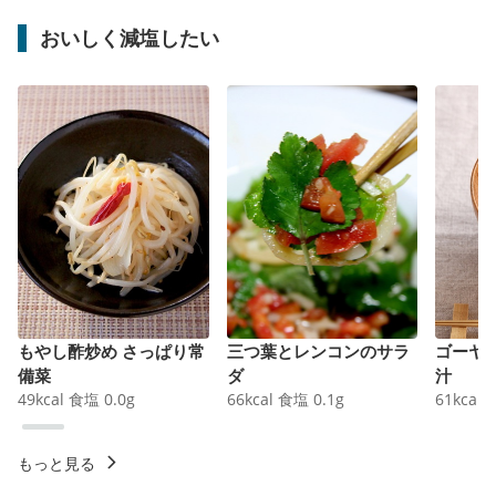
おいしく減塩したい
もやし酢炒め さっぱり常
三つ葉とレンコンのサラ
ゴーヤ
備菜
ダ
汁
49
kcal
食塩
0.0
g
66
kcal
食塩
0.1
g
61
kcal
もっと見る