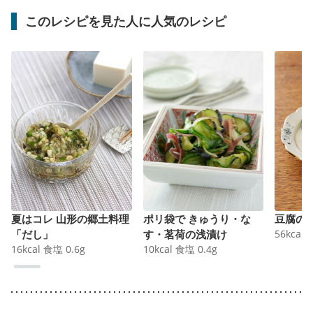
このレシピを見た人に人気のレシピ
夏はコレ 山形の郷土料理
ポリ袋で きゅうり・な
豆腐の
「だし」
す・茗荷の浅漬け
56
kcal
16
kcal
食塩
0.6
g
10
kcal
食塩
0.4
g