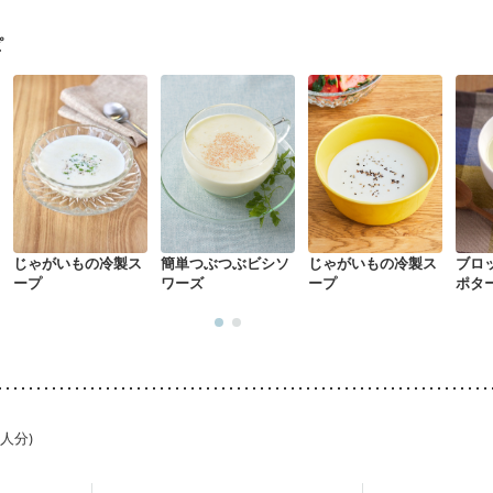
ピ
じゃがいもの冷製ス
簡単つぶつぶビシソ
じゃがいもの冷製ス
ブロ
ープ
ワーズ
ープ
ポタ
1人分)