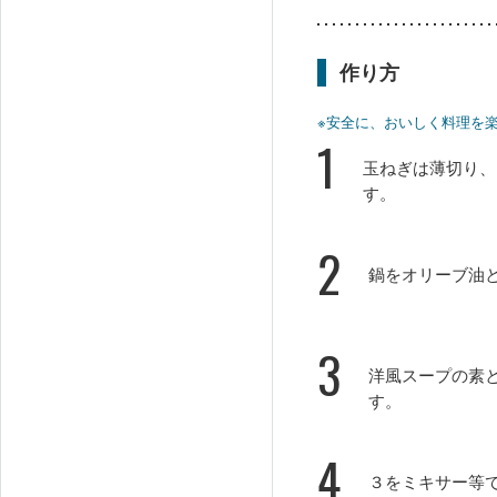
作り方
※安全に、おいしく料理を
1
玉ねぎは薄切り、
す。
2
鍋をオリーブ油
3
洋風スープの素
す。
4
３をミキサー等