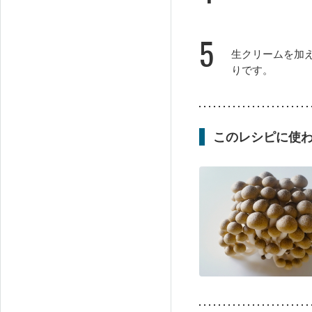
5
生クリームを加
りです。
このレシピに使