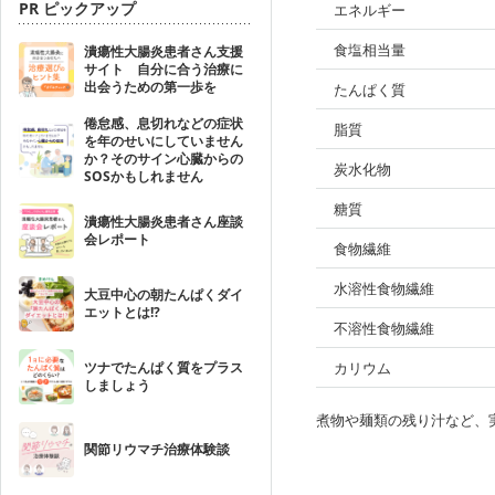
PR ピックアップ
エネルギー
食塩相当量
潰瘍性大腸炎患者さん支援
サイト 自分に合う治療に
出会うための第一歩を
たんぱく質
倦怠感、息切れなどの症状
脂質
を年のせいにしていません
か？そのサイン心臓からの
炭水化物
SOSかもしれません
糖質
潰瘍性大腸炎患者さん座談
会レポート
食物繊維
水溶性食物繊維
大豆中心の朝たんぱくダイ
エットとは!?
不溶性食物繊維
ツナでたんぱく質をプラス
カリウム
しましょう
煮物や麺類の残り汁など、
関節リウマチ治療体験談