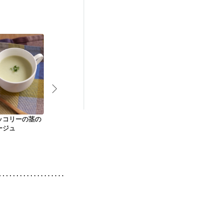
ッコリーの茎の
具沢山の野菜と鮭の
にんじんとじゃがい
簡単 クラム
ージュ
粕汁
ものみそポタージュ
ー