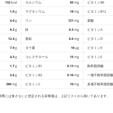
132
kcal
カルシウム
65
mg
ビタミンB6
1.0
g
マグネシウム
18
mg
ビタミンB12
4.0
g
リン
121
mg
葉酸
9.2
g
鉄
0.5
mg
ビタミンA
12.4
g
亜鉛
0.6
mg
ビタミンD
7.9
g
ヨウ素
10
µg
ビタミンK
4.5
g
コレステロール
15
mg
ビタミンE
1.7
g
ビタミンB1
0.13
mg
飽和脂肪酸
2.6
g
ビタミンB2
0.16
mg
一価不飽和脂肪
380
mg
ビタミンC
10
mg
多価不飽和脂肪
実際には食さないと想定される栄養価は、上記リストから除いてあります。