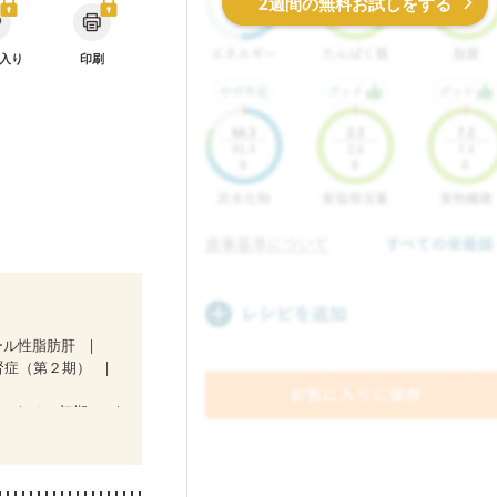
2週間の無料お試しをする
入り
印刷
ール性脂肪肝
腎症（第２期）
気になる（初期）
後（ミルク）
貧血対策