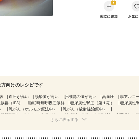
献立に追加
お気に
の方向けのレシピです
防
血圧が高い
尿酸値が高い
肝機能の値が高い
高血圧
非アルコ
候群（IBS）
睡眠時無呼吸症候群
糖尿病性腎症（第１期）
糖尿病性
）
乳がん（ホルモン療法中）
乳がん（放射線治療中）
経過観察中の方など
食欲がない
妊娠中(初期)
妊婦健診・体重増加が
さらに表示する
なる（初期）
妊娠糖尿病(初期)
産後（母乳）
産後（混合栄養）
産
関節リウマチ
乾癬
フレイル（年齢に合わせた体作り）
低栄養予防
中
更年期