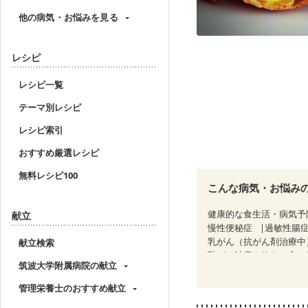
他の病気・お悩みを見る
レシピ
レシピ一覧
テーマ別レシピ
レシピ索引
おすすめ厳選レシピ
無料レシピ100
こんな病気・お悩み
健康的な食生活・病気予
献立
慢性便秘症
過敏性腸症
乳がん（抗がん剤治療中
献立検索
乳がん治療を終えた方・
筑波大学附属病院の献立
妊婦健診・血糖値が気に
骨折
骨粗しょう症
管理栄養士のおすすめ献立
ニキビ・肌荒れ
妊活