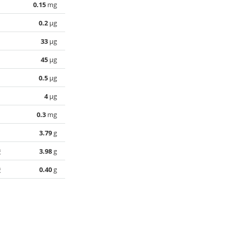
0.15
mg
0.2
µg
33
µg
45
µg
0.5
µg
4
µg
0.3
mg
3.79
g
酸
3.98
g
酸
0.40
g