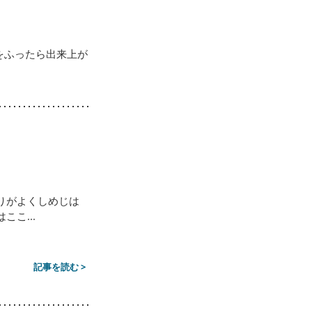
をふったら出来上が
りがよくしめじは
こ...
記事を読む >