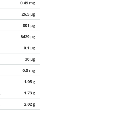
0.49
mg
26.5
µg
801
µg
8429
µg
0.1
µg
30
µg
0.8
mg
1.05
g
酸
1.73
g
酸
2.02
g