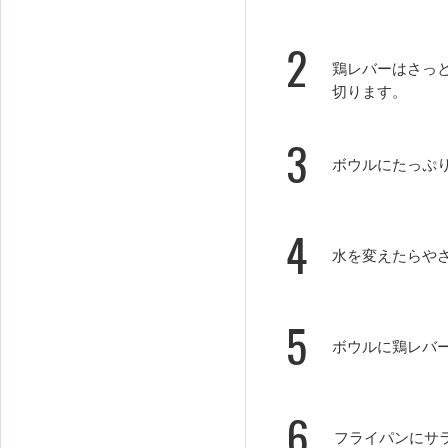
2
鶏レバーはさっ
切ります。
3
ボウルにたっぷ
4
水を変えたらや
5
ボウルに鶏レバ
6
フライパンにサ