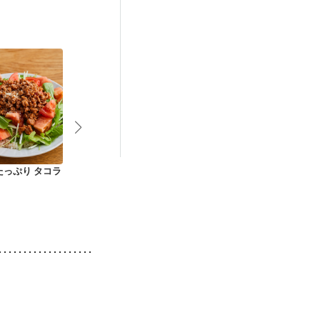
ニキビ・肌荒れ
たっぷり タコラ
カフェ風茄子の肉そ
大葉香る梅しらす丼
大豆とさばと
ぼろ丼
のカレー炒め