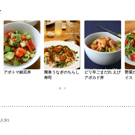
関節リウマチ
乾癬
フレイル（年齢に合わせた体作り）
貧血対策
ピ
アボトマ納豆丼
簡単うなぎのちらし
ピリ辛ごまだれ えび
野菜
寿司
アボカド丼
イス
1人分)