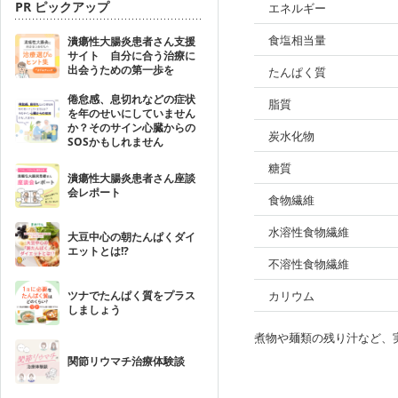
PR ピックアップ
エネルギー
食塩相当量
潰瘍性大腸炎患者さん支援
サイト 自分に合う治療に
出会うための第一歩を
たんぱく質
倦怠感、息切れなどの症状
脂質
を年のせいにしていません
か？そのサイン心臓からの
炭水化物
SOSかもしれません
糖質
潰瘍性大腸炎患者さん座談
会レポート
食物繊維
水溶性食物繊維
大豆中心の朝たんぱくダイ
エットとは!?
不溶性食物繊維
ツナでたんぱく質をプラス
カリウム
しましょう
煮物や麺類の残り汁など、
関節リウマチ治療体験談