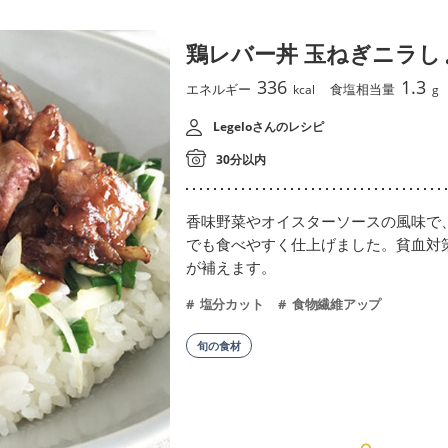
鶏レバー丼 玉ねぎニラし
336
1.3
エネルギー
食塩相当量
kcal
g
Legeloさんのレシピ
30分以内
香味野菜やオイスターソースの風味で
でも食べやすく仕上げました。貧血対
が補えます。
塩分カット
食物繊維アップ
旬の食材