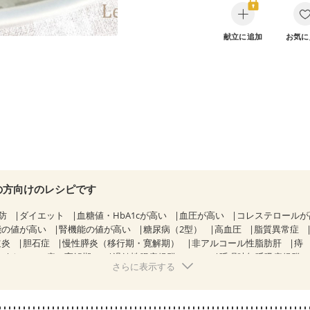
献立に追加
お気に
の方向けのレシピです
防
ダイエット
血糖値・HbA1cが高い
血圧が高い
コレステロール
能の値が高い
腎機能の値が高い
糖尿病（2型）
高血圧
脂質異常症
道炎
胆石症
慢性膵炎（移行期・寛解期）
非アルコール性脂肪肝
痔
クローン病（寛解期）
過敏性腸症候群（IBS）
睡眠時無呼吸症候群
さらに表示する
糖尿病性腎症（第２期）
糖尿病性腎症（第３期）
CKD（ステージ１
KD（ステージ３a）
乳がん（抗がん剤治療中）
乳がん（ホルモン療法
乳がん治療を終えた方・経過観察中の方など
産後（母乳）
産後（混