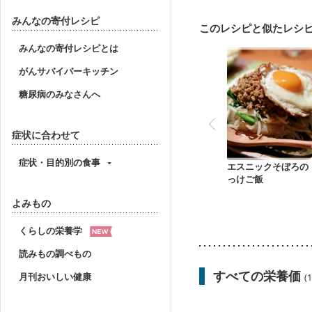
産後（ミルク）
骨折
更年期
みんなの寄付レシピ
このレシピと似たレシ
みんなの寄付レシピとは
がんサバイバーキッチン
糖尿病のみなさんへ
症状に合わせて
症状・目的別の食事
エスニックそぼろの
っけご飯
よみもの
くらしの栄養学
読みもの調べもの
すべての栄養価
月刊おいしい健康
(