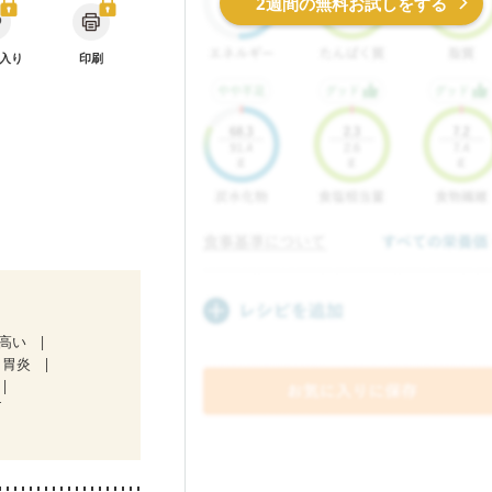
2週間の無料お試しをする
入り
印刷
が高い
胃炎
）
中）
合栄養）