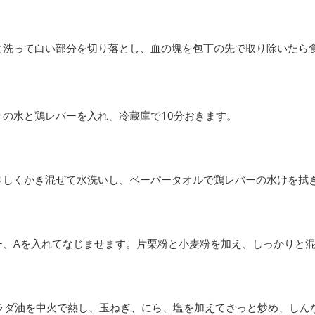
と洗って白い部分を切り落とし、血の塊を包丁の先で取り除いたら
りの水と鶏レバーを入れ、冷蔵庫で10分おきます。
さしくかき混ぜて水洗いし、ペーパータオルで鶏レバーの水けを拭
ー、Aを入れてなじませます。片栗粉と小麦粉を加え、しっかりと
ラダ油を中火で熱し、玉ねぎ、にら、塩を加えてさっと炒め、しん