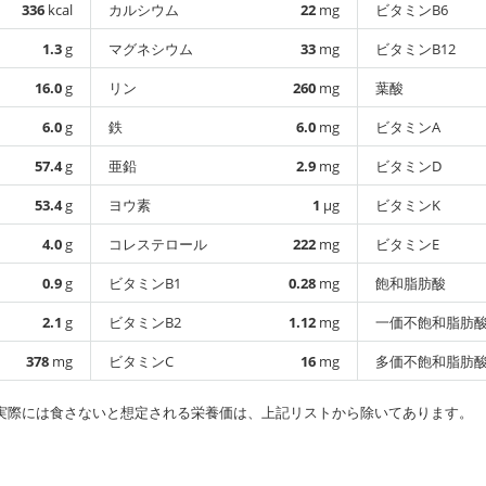
336
kcal
カルシウム
22
mg
ビタミンB6
1.3
g
マグネシウム
33
mg
ビタミンB12
16.0
g
リン
260
mg
葉酸
6.0
g
鉄
6.0
mg
ビタミンA
57.4
g
亜鉛
2.9
mg
ビタミンD
53.4
g
ヨウ素
1
µg
ビタミンK
4.0
g
コレステロール
222
mg
ビタミンE
0.9
g
ビタミンB1
0.28
mg
飽和脂肪酸
2.1
g
ビタミンB2
1.12
mg
一価不飽和脂肪
378
mg
ビタミンC
16
mg
多価不飽和脂肪
実際には食さないと想定される栄養価は、上記リストから除いてあります。