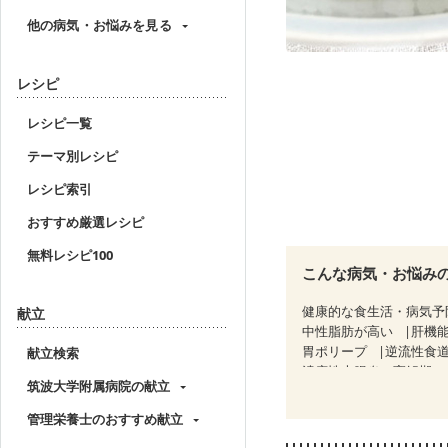
他の病気・お悩みを見る
レシピ
レシピ一覧
テーマ別レシピ
レシピ索引
おすすめ厳選レシピ
無料レシピ100
こんな病気・お悩み
健康的な食生活・病気予
献立
中性脂肪が高い
肝機
胃ポリープ
逆流性食
献立検索
潰瘍性大腸炎（寛解期）
筑波大学附属病院の献立
糖尿病性腎症（第１期）
CKD（ステージ２）
C
管理栄養士のおすすめ献立
乳がん（放射線治療中）