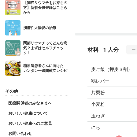
【関節リウマチをお持ちの
方】新規会員登録はこちら
から
潰瘍性大腸炎の治療
関節リウマチってどんな病
気？まずはセルフチェッ
材料
1 人分
ク！
糖尿病患者さんに向けた
麦ご飯（押麦３割）
カンタン一週間献立レシピ
鶏レバー
その他
片栗粉
医療関係者のみなさまへ
小麦粉
おいしい健康について
玉ねぎ
おいしい健康へのご意見
にら
お問い合わせ