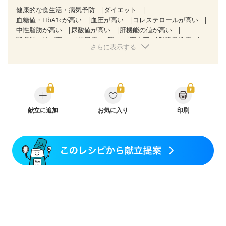
健康的な食生活・病気予防
ダイエット
血糖値・HbA1cが高い
血圧が高い
コレステロールが高い
中性脂肪が高い
尿酸値が高い
肝機能の値が高い
腎機能の値が高い
糖尿病（2型）
高血圧
脂質異常症
さらに表示する
高尿酸血症（痛風）
狭心症
心筋梗塞
心臓弁膜症
心不全
胃ポリープ
胆石症
慢性膵炎（移行期・寛解期）
痔
過敏性腸症候群（IBS）
糖尿病性腎症（第１期）
糖尿病性腎症（第２期）
CKD（ステージ１）
CKD（ステージ２）
CKD（ステージ３a）
乳がん（抗がん剤治療中）
乳がん（ホルモン療法中）
乳がん（放射線治療中）
献立に追加
お気に入り
印刷
乳がん治療を終えた方・経過観察中の方など
飲み込みにくい
味の感じ方が変わった
食欲がない
妊娠中(初期)
妊婦健診・体重増加が気になる（初期）
妊婦健診・血圧が気になる（初期）
妊婦健診・血糖値が気になる（初期）
妊娠高血圧(中期)
妊娠糖尿病(初期)
産後（母乳）
産後（混合栄養）
産後（ミルク）
骨折
骨粗しょう症
関節リウマチ
乾癬
フレイル（年齢に合わせた体作り）
低栄養予防
貧血対策
ニキビ・肌荒れ
妊活中
更年期