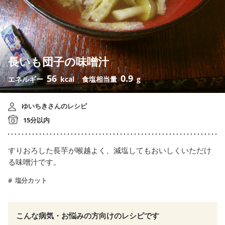
長いも団子の味噌汁
56
0.9
エネルギー
kcal
食塩相当量
g
ゆいちきさんのレシピ
15分以内
すりおろした長芋が喉越よく、減塩してもおいしくいただけ
る味噌汁です。
塩分カット
こんな病気・お悩みの方向けのレシピです