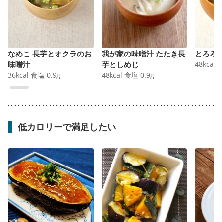
なめこ 長芋とオクラのお
我が家の味噌汁 たたき長
とろろ
味噌汁
芋としめじ
48
kcal
36
kcal
食塩
0.9
g
48
kcal
食塩
0.9
g
低カロリーで満足したい