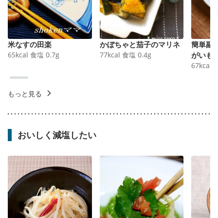
米なすの田楽
かぼちゃと茄子のマリネ
簡単副
65
kcal
食塩
0.7
g
77
kcal
食塩
0.4
g
がいも
67
kcal
もっと見る
おいしく減塩したい