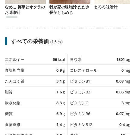
なめこ 長芋とオクラの
我が家の味噌汁 たたき
とろろ味噌汁
お味噌汁
長芋としめじ
すべての栄養価
(1人分)
エネルギー
56
kcal
ヨウ素
1801
µg
食塩相当量
0.9
g
コレステロール
0
mg
たんぱく質
3.1
g
ビタミンB1
0.08
mg
脂質
1.6
g
ビタミンB2
0.06
mg
炭水化物
8.3
g
ビタミンC
3
mg
糖質
6.9
g
ビタミンB6
0.07
mg
食物繊維
1.4
g
ビタミンB12
0.4
µg