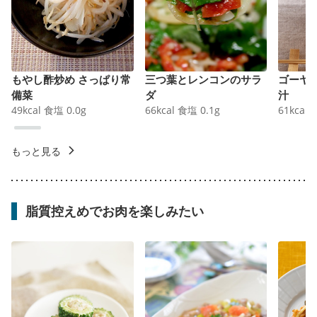
もやし酢炒め さっぱり常
三つ葉とレンコンのサラ
ゴーヤ
備菜
ダ
汁
49
kcal
食塩
0.0
g
66
kcal
食塩
0.1
g
61
kcal
もっと見る
脂質控えめでお肉を楽しみたい