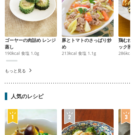
ゴーヤーの肉詰め レンジ
豚とトマトのさっぱり炒
鶏むね
蒸し
め
ック照
190
kcal
食塩
1.0
g
213
kcal
食塩
1.1
g
286
kcal
もっと見る
人気のレシピ