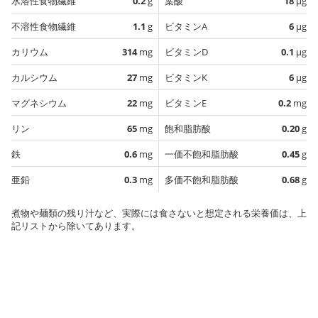
水溶性食物繊維
0.2
g
葉酸
18
µg
不溶性食物繊維
1.1
g
ビタミンA
6
µg
カリウム
314
mg
ビタミンD
0.1
µg
カルシウム
27
mg
ビタミンK
6
µg
マグネシウム
22
mg
ビタミンE
0.2
mg
リン
65
mg
飽和脂肪酸
0.20
g
鉄
0.6
mg
一価不飽和脂肪酸
0.45
g
亜鉛
0.3
mg
多価不飽和脂肪酸
0.68
g
煮物や麺類の残り汁など、実際には食さないと想定される栄養価は、上
記リストから除いてあります。