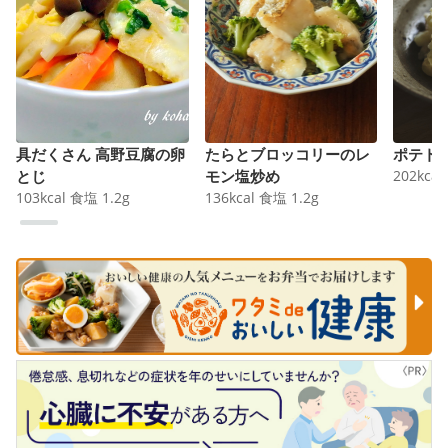
具だくさん 高野豆腐の卵
たらとブロッコリーのレ
ポテト
とじ
モン塩炒め
202
kcal
103
kcal
食塩
1.2
g
136
kcal
食塩
1.2
g