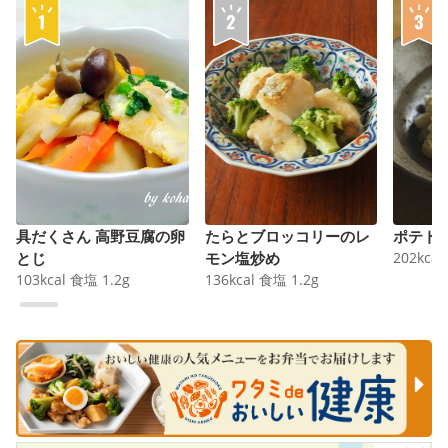
具だくさん 高野豆腐の卵
たらとブロッコリーのレ
ポテト
とじ
モン塩炒め
202
kcal
103
kcal
食塩
1.2
g
136
kcal
食塩
1.2
g