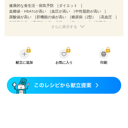
健康的な食生活・病気予防
ダイエット
血糖値・HbA1cが高い
血圧が高い
中性脂肪が高い
尿酸値が高い
肝機能の値が高い
糖尿病（2型）
高血圧
脂質異常症
高尿酸血症（痛風）
胃ポリープ
胆石症
さらに表示する
慢性便秘症
過敏性腸症候群（IBS）
糖尿病性腎症（第３期）
乳がん（抗がん剤治療中）
乳がん（ホルモン療法中）
乳がん（放射線治療中）
乳がん治療を終えた方・経過観察中の方など
大腸がん治療を終えた方・経過観察中の方
産後（ミルク）
骨折
関節リウマチ
フレイル（年齢に合わせた体作り）
貧血対策
献立に追加
ニキビ・肌荒れ
お気に入り
妊活中
更年期
印刷