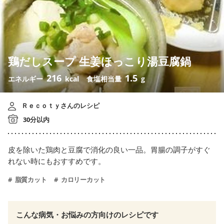
鶏だしスープ 生姜ほっこり湯豆腐鍋
216
1.5
エネルギー
kcal
食塩相当量
g
Ｒｅｃｏｔｙさんのレシピ
30分以内
皮を除いた鶏肉と豆腐で消化の良い一品。胃腸の調子がすぐ
れない時にもおすすめです。
脂質カット
カロリーカット
こんな病気・お悩みの方向けのレシピです