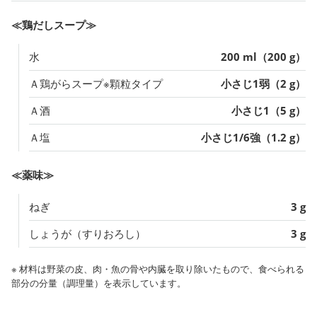
≪鶏だしスープ≫
水
200 ml（200 g）
Ａ鶏がらスープ※顆粒タイプ
小さじ1弱（2 g）
Ａ酒
小さじ1（5 g）
Ａ塩
小さじ1/6強（1.2 g）
≪薬味≫
ねぎ
3 g
しょうが（すりおろし）
3 g
※ 材料は野菜の皮、肉・魚の骨や内臓を取り除いたもので、食べられる
部分の分量（調理量）を表示しています。