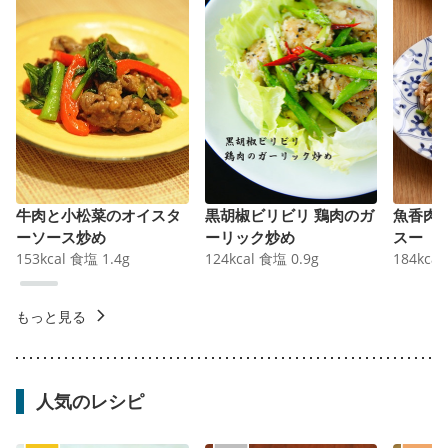
牛肉と小松菜のオイスタ
黒胡椒ビリビリ 鶏肉のガ
魚香肉
ーソース炒め
ーリック炒め
スー
153
kcal
食塩
1.4
g
124
kcal
食塩
0.9
g
184
kcal
もっと見る
人気のレシピ