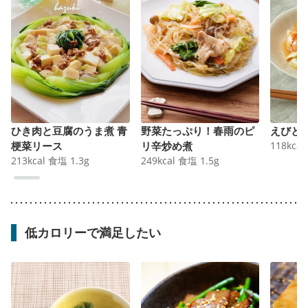
ひき肉と豆腐のうま煮 青
野菜たっぷり！春雨のピ
えびと
梗菜リース
リ辛炒め煮
118
kcal
213
kcal
食塩
1.3
g
249
kcal
食塩
1.5
g
低カロリーで満足したい