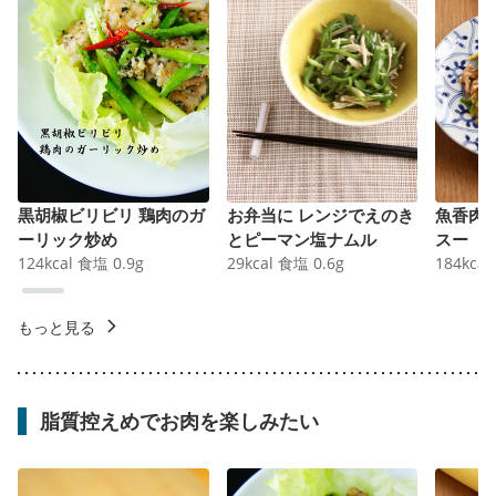
黒胡椒ビリビリ 鶏肉のガ
お弁当に レンジでえのき
魚香肉
ーリック炒め
とピーマン塩ナムル
スー
124
kcal
食塩
0.9
g
29
kcal
食塩
0.6
g
184
kcal
もっと見る
脂質控えめでお肉を楽しみたい