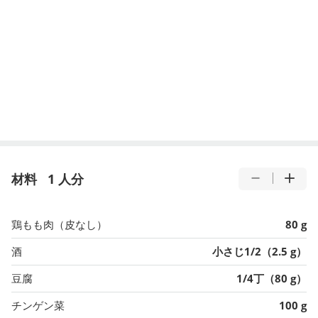
材料
1 人分
鶏もも肉（皮なし）
80 g
酒
小さじ1/2（2.5 g）
豆腐
1/4丁（80 g）
チンゲン菜
100 g