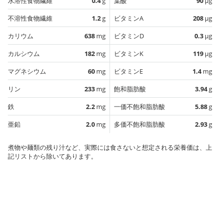
水溶性食物繊維
0.4
g
葉酸
90
µg
不溶性食物繊維
1.2
g
ビタミンA
208
µg
カリウム
638
mg
ビタミンD
0.3
µg
カルシウム
182
mg
ビタミンK
119
µg
マグネシウム
60
mg
ビタミンE
1.4
mg
リン
233
mg
飽和脂肪酸
3.94
g
鉄
2.2
mg
一価不飽和脂肪酸
5.88
g
亜鉛
2.0
mg
多価不飽和脂肪酸
2.93
g
煮物や麺類の残り汁など、実際には食さないと想定される栄養価は、上
記リストから除いてあります。