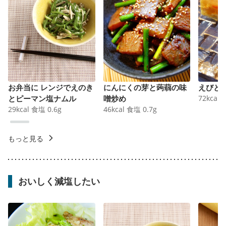
お弁当に レンジでえのき
にんにくの芽と蒟蒻の味
えびと
とピーマン塩ナムル
噌炒め
72
kcal
29
kcal
食塩
0.6
g
46
kcal
食塩
0.7
g
もっと見る
おいしく減塩したい