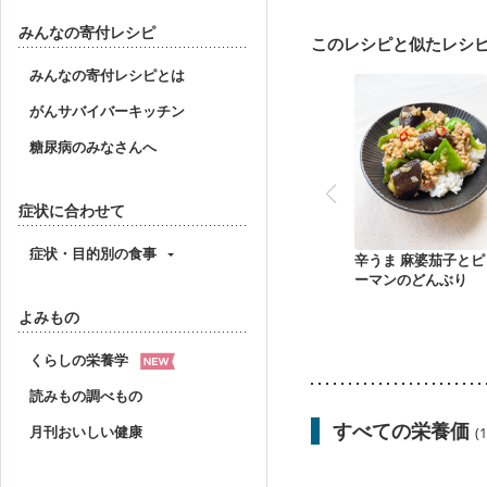
産後（母乳）
産後（
フレイル（年齢に合わせ
みんなの寄付レシピ
このレシピと似たレシ
みんなの寄付レシピとは
がんサバイバーキッチン
糖尿病のみなさんへ
症状に合わせて
症状・目的別の食事
辛うま 麻婆茄子とピ
ーマンのどんぶり
よみもの
くらしの栄養学
読みもの調べもの
すべての栄養価
月刊おいしい健康
(