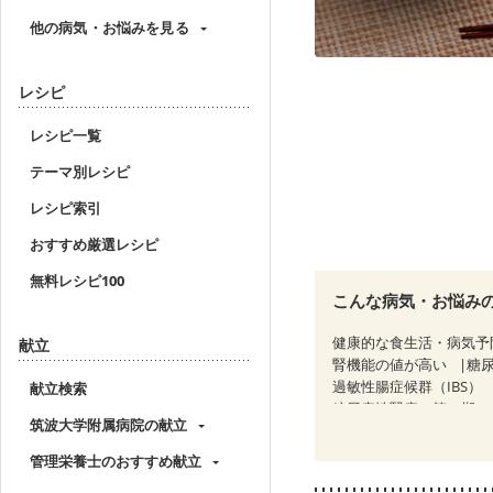
他の病気・お悩みを見る
レシピ
レシピ一覧
テーマ別レシピ
レシピ索引
おすすめ厳選レシピ
無料レシピ100
こんな病気・お悩み
健康的な食生活・病気予
献立
腎機能の値が高い
糖
過敏性腸症候群（IBS）
献立検索
糖尿病性腎症（第３期）
筑波大学附属病院の献立
CKD（ステージ３b）
乳がん治療を終えた方・
管理栄養士のおすすめ献立
妊婦健診・血圧が気にな