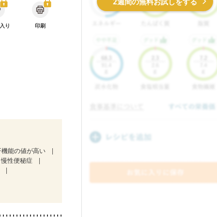
2週間の無料お試しをする
入り
印刷
肝機能の値が高い
慢性便秘症
）
放射線治療中）
気になる（初期）
娠糖尿病(初期)