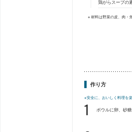
鶏がらスープの
※ 材料は野菜の皮、肉
作り方
※安全に、おいしく料理を
1
ボウルに卵、砂糖