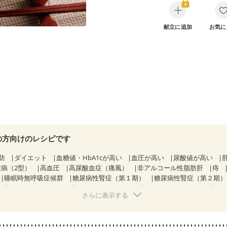
献立に追加
お気に
の方向けのレシピです
防
ダイエット
血糖値・HbA1cが高い
血圧が高い
尿酸値が高い
尿病（2型）
高血圧
高尿酸血症（痛風）
非アルコール性脂肪肝
痔
睡眠時無呼吸症候群
糖尿病性腎症（第１期）
糖尿病性腎症（第２期
CKD（ステージ１）
CKD（ステージ２）
CKD（ステージ３a）
さらに表示する
透析
乳がん（抗がん剤治療中）
乳がん（ホルモン療法中）
乳がん（
経過観察中の方など
食欲がない
妊娠中(初期)
妊婦健診・体重増加が
る（初期）
妊婦健診・血糖値が気になる（初期）
妊娠高血圧(中期)
妊