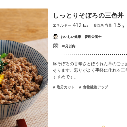
しっとりそぼろの三色丼
419
1.5
エネルギー
食塩相当量
kcal
g
おいしい健康 管理栄養士
30分以内
豚そぼろの甘辛さとほうれん草のごま
そります。彩りがよく手軽に作れる三
すすめです。
塩分カット
食物繊維アップ