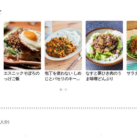
混合栄養）
産後（ミルク）
骨折
骨粗しょう症
関節リウマチ
乾癬
た体作り）
低栄養予防
貧血対策
ニキビ・肌荒れ
妊活中
更年期
ピ
エスニックそぼろの
包丁を使わない しめ
なすと豚ひき肉のう
サラ
っけご飯
じとパセリのキーマ
ま味噌どんぶり
カレー
1人分)