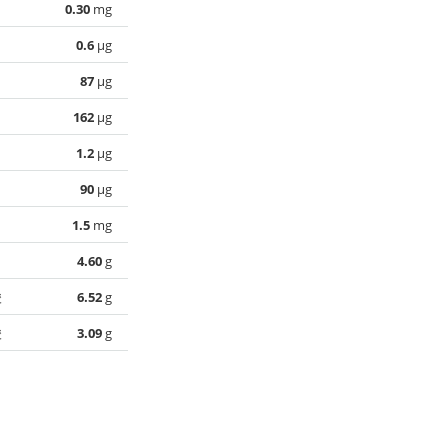
0.30
mg
0.6
µg
87
µg
162
µg
1.2
µg
90
µg
1.5
mg
4.60
g
酸
6.52
g
酸
3.09
g