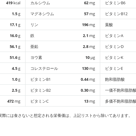
419
kcal
カルシウム
62
mg
ビタミンB6
1.5
g
マグネシウム
57
mg
ビタミンB12
17.1
g
リン
196
mg
葉酸
16.0
g
鉄
2.1
mg
ビタミンA
56.1
g
亜鉛
2.8
mg
ビタミンD
51.6
g
ヨウ素
10
µg
ビタミンK
4.5
g
コレステロール
130
mg
ビタミンE
1.0
g
ビタミンB1
0.44
mg
飽和脂肪酸
2.5
g
ビタミンB2
0.30
mg
一価不飽和脂肪
472
mg
ビタミンC
13
mg
多価不飽和脂肪
実際には食さないと想定される栄養価は、上記リストから除いてあります。