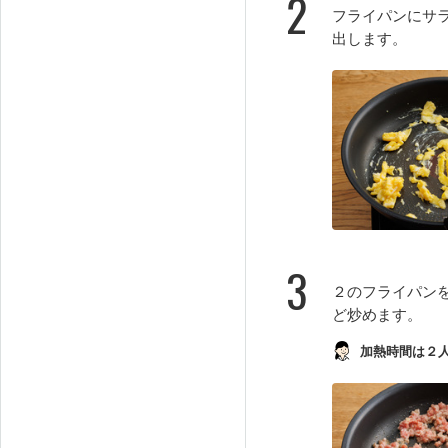
2
フライパンにサ
出します。
3
２のフライパン
ど炒めます。
加熱時間は２