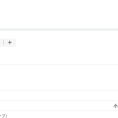
小
ーブ）