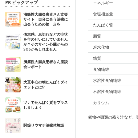
PR ピックアップ
エネルギー
食塩相当量
潰瘍性大腸炎患者さん支援
サイト 自分に合う治療に
出会うための第一歩を
たんぱく質
倦怠感、息切れなどの症状
脂質
を年のせいにしていません
か？そのサイン心臓からの
炭水化物
SOSかもしれません
糖質
潰瘍性大腸炎患者さん座談
会レポート
食物繊維
水溶性食物繊維
大豆中心の朝たんぱくダイ
エットとは!?
不溶性食物繊維
ツナでたんぱく質をプラス
カリウム
しましょう
煮物や麺類の残り汁など、
関節リウマチ治療体験談