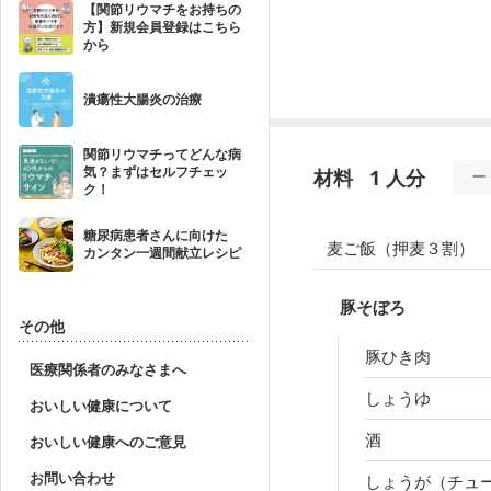
【関節リウマチをお持ちの
方】新規会員登録はこちら
から
潰瘍性大腸炎の治療
関節リウマチってどんな病
気？まずはセルフチェッ
材料
1 人分
ク！
糖尿病患者さんに向けた
麦ご飯（押麦３割）
カンタン一週間献立レシピ
豚そぼろ
その他
豚ひき肉
医療関係者のみなさまへ
しょうゆ
おいしい健康について
酒
おいしい健康へのご意見
お問い合わせ
しょうが（チュ