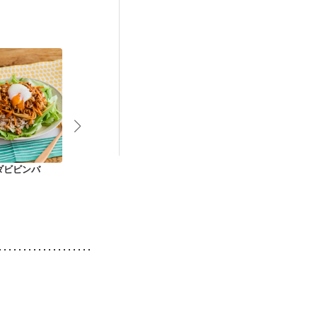
ダビビンバ
あさりとひき肉のト
豚ひき肉とピーマン
長芋シャリシ
マトキーマカレー
のピリ辛ごはん
ひき肉のそぼ