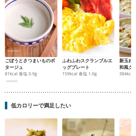
ごぼうとさつまいものポ
ふわふわスクランブルエ
新玉ね
タージュ
ッグプレート
和風グ
81
kcal
食塩
0.9
g
159
kcal
食塩
1.0
g
384
kcal
低カロリーで満足したい