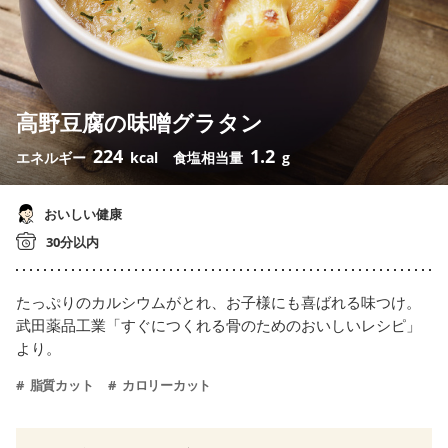
高野豆腐の味噌グラタン
224
1.2
エネルギー
kcal
食塩相当量
g
おいしい健康
30分以内
たっぷりのカルシウムがとれ、お子様にも喜ばれる味つけ。
武田薬品工業「すぐにつくれる骨のためのおいしいレシピ」
より。
脂質カット
カロリーカット