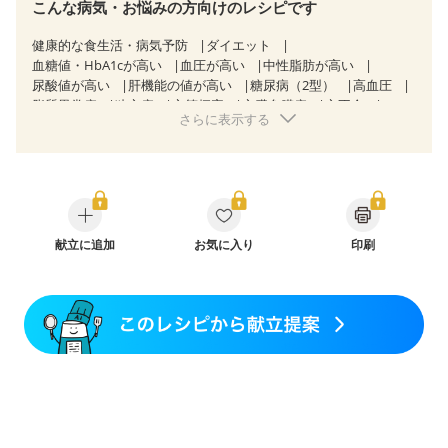
こんな病気・お悩みの方向けのレシピです
健康的な食生活・病気予防
ダイエット
血糖値・HbA1cが高い
血圧が高い
中性脂肪が高い
尿酸値が高い
肝機能の値が高い
糖尿病（2型）
高血圧
脂質異常症
狭心症
心筋梗塞
心臓弁膜症
心不全
さらに表示する
胃ポリープ
胆石症
慢性膵炎（移行期・寛解期）
慢性便秘症
過敏性腸症候群（IBS）
睡眠時無呼吸症候群
糖尿病性腎症（第３期）
CKD（ステージ３a）
CKD（ステージ３b）
乳がん（抗がん剤治療中）
乳がん（ホルモン療法中）
乳がん（放射線治療中）
乳がん治療を終えた方・経過観察中の方など
胃がん治療を終えた方・経過観察中の方
献立に追加
お気に入り
印刷
大腸がん治療を終えた方・経過観察中の方
大腸がん（放射線治療中）
産後（母乳）
産後（混合栄養）
産後（ミルク）
骨折
関節リウマチ
乾癬
フレイル（年齢に合わせた体作り）
貧血対策
ニキビ・肌荒れ
妊活中
更年期