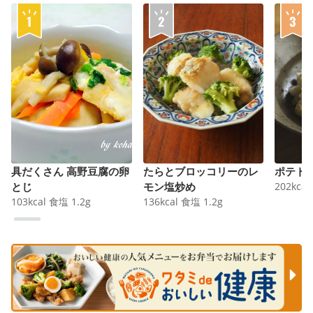
具だくさん 高野豆腐の卵
たらとブロッコリーのレ
ポテト
とじ
モン塩炒め
202
kcal
103
kcal
食塩
1.2
g
136
kcal
食塩
1.2
g