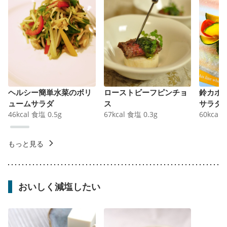
ヘルシー簡単水菜のボリ
ローストビーフピンチョ
鈴カボ
ュームサラダ
ス
サラダ
46
kcal
食塩
0.5
g
67
kcal
食塩
0.3
g
60
kcal
もっと見る
おいしく減塩したい