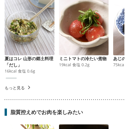
夏はコレ 山形の郷土料理
ミニトマトの冷たい煮物
あじの
「だし」
19
kcal
食塩
0.2
g
75
kcal
16
kcal
食塩
0.6
g
もっと見る
脂質控えめでお肉を楽しみたい