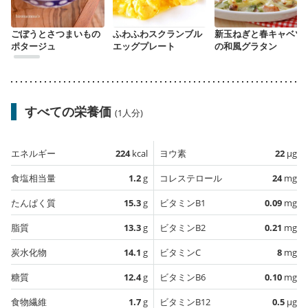
ごぼうとさつまいもの
ふわふわスクランブル
新玉ねぎと春キャベツ
ポタージュ
エッグプレート
の和風グラタン
すべての栄養価
(1人分)
エネルギー
224
kcal
ヨウ素
22
µg
食塩相当量
1.2
g
コレステロール
24
mg
たんぱく質
15.3
g
ビタミンB1
0.09
mg
脂質
13.3
g
ビタミンB2
0.21
mg
炭水化物
14.1
g
ビタミンC
8
mg
糖質
12.4
g
ビタミンB6
0.10
mg
食物繊維
1.7
g
ビタミンB12
0.5
µg