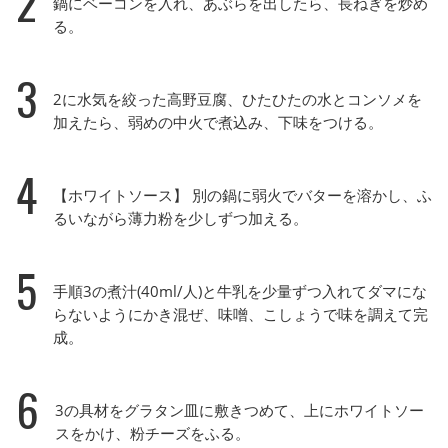
2
鍋にベーコンを入れ、あぶらを出したら、長ねぎを炒め
る。
3
2に水気を絞った高野豆腐、ひたひたの水とコンソメを
加えたら、弱めの中火で煮込み、下味をつける。
4
【ホワイトソース】 別の鍋に弱火でバターを溶かし、ふ
るいながら薄力粉を少しずつ加える。
5
手順3の煮汁(40ml/人)と牛乳を少量ずつ入れてダマにな
らないようにかき混ぜ、味噌、こしょうで味を調えて完
成。
6
3の具材をグラタン皿に敷きつめて、上にホワイトソー
スをかけ、粉チーズをふる。