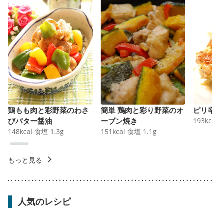
鶏もも肉と彩野菜のわさ
簡単 鶏肉と彩り野菜のオ
ピリ辛
びバター醤油
ーブン焼き
193
kcal
148
kcal
食塩
1.3
g
151
kcal
食塩
1.1
g
もっと見る
人気のレシピ