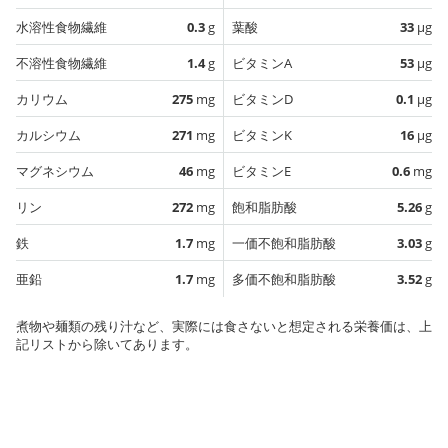
水溶性食物繊維
0.3
g
葉酸
33
µg
不溶性食物繊維
1.4
g
ビタミンA
53
µg
カリウム
275
mg
ビタミンD
0.1
µg
カルシウム
271
mg
ビタミンK
16
µg
マグネシウム
46
mg
ビタミンE
0.6
mg
リン
272
mg
飽和脂肪酸
5.26
g
鉄
1.7
mg
一価不飽和脂肪酸
3.03
g
亜鉛
1.7
mg
多価不飽和脂肪酸
3.52
g
煮物や麺類の残り汁など、実際には食さないと想定される栄養価は、上
記リストから除いてあります。