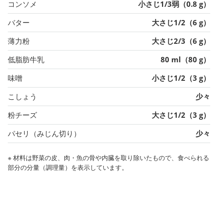
コンソメ
小さじ1/3弱（0.8 g）
バター
大さじ1/2（6 g）
薄力粉
大さじ2/3（6 g）
低脂肪牛乳
80 ml（80 g）
味噌
小さじ1/2（3 g）
こしょう
少々
粉チーズ
大さじ1/2（3 g）
パセリ（みじん切り）
少々
※ 材料は野菜の皮、肉・魚の骨や内臓を取り除いたもので、食べられる
部分の分量（調理量）を表示しています。