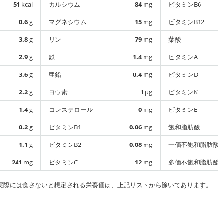
51
kcal
カルシウム
84
mg
ビタミンB6
0.6
g
マグネシウム
15
mg
ビタミンB12
3.8
g
リン
79
mg
葉酸
2.9
g
鉄
1.4
mg
ビタミンA
3.6
g
亜鉛
0.4
mg
ビタミンD
2.2
g
ヨウ素
1
µg
ビタミンK
1.4
g
コレステロール
0
mg
ビタミンE
0.2
g
ビタミンB1
0.06
mg
飽和脂肪酸
1.1
g
ビタミンB2
0.08
mg
一価不飽和脂肪
241
mg
ビタミンC
12
mg
多価不飽和脂肪
実際には食さないと想定される栄養価は、上記リストから除いてあります。