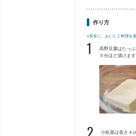
作り方
※安全に、おいしく料理を
1
高野豆腐はたっぷ
５分ほど漬けます
2
小松菜は長さ４