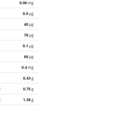
0.06
mg
0.0
µg
40
µg
78
µg
0.1
µg
66
µg
0.4
mg
0.43
g
酸
0.75
g
酸
1.38
g