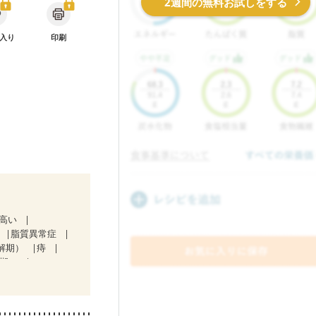
2週間の無料お試しをする
入り
印刷
が高い
脂質異常症
解期）
痔
３期）