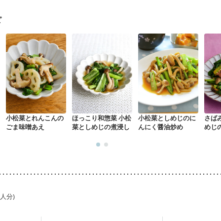
になる（初期）
妊婦健診・血圧が気になる（初期）
なる（初期）
妊娠高血圧(中期)
妊娠糖尿病(初期)
産後（母乳）
産
ピ
骨粗しょう症
関節リウマチ
乾癬
フレイル（年齢に合わせた体作り
荒れ
妊活中
更年期
小松菜とれんこんの
ほっこり和惣菜 小松
小松菜としめじのに
さば
ごま味噌あえ
菜としめじの煮浸し
んにく醤油炒め
めじ
1人分)