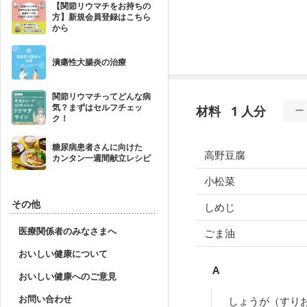
【関節リウマチをお持ちの
方】新規会員登録はこちら
から
潰瘍性大腸炎の治療
関節リウマチってどんな病
気？まずはセルフチェッ
材料
1 人分
ク！
糖尿病患者さんに向けた
高野豆腐
カンタン一週間献立レシピ
小松菜
その他
しめじ
医療関係者のみなさまへ
ごま油
おいしい健康について
A
おいしい健康へのご意見
お問い合わせ
しょうが（すり