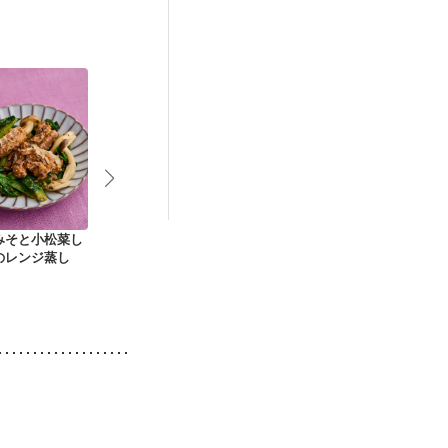
後（混合栄養）
）
低栄養予防
みそと小松菜し
きのこと青菜のにん
小松菜としめじの卵
鶏ささ身と野
のレンジ蒸し
にくお浸し
炒め
ルシー照り焼