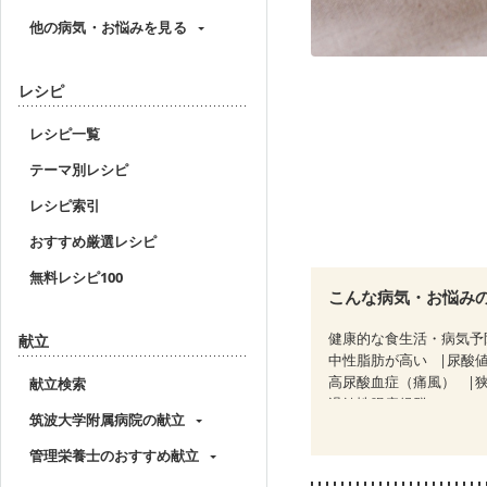
他の病気・お悩みを見る
レシピ
レシピ一覧
テーマ別レシピ
レシピ索引
おすすめ厳選レシピ
無料レシピ100
こんな病気・お悩み
健康的な食生活・病気予
献立
中性脂肪が高い
尿酸
高尿酸血症（痛風）
献立検索
過敏性腸症候群（IBS）
筑波大学附属病院の献立
CKD（ステージ１）
C
乳がん（抗がん剤治療中
管理栄養士のおすすめ献立
乳がん治療を終えた方・