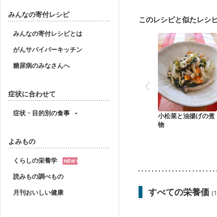
妊婦健診・体重増加が気
妊婦健診・血糖値が気に
みんなの寄付レシピ
このレシピと似たレシ
産後（ミルク）
骨折
貧血対策
ニキビ・肌
みんなの寄付レシピとは
がんサバイバーキッチン
糖尿病のみなさんへ
症状に合わせて
症状・目的別の食事
小松菜と油揚げの煮
物
よみもの
くらしの栄養学
読みもの調べもの
すべての栄養価
月刊おいしい健康
(