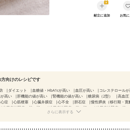
献立に追加
お気に
の方向けのレシピです
防
ダイエット
血糖値・HbA1cが高い
血圧が高い
コレステロール
値が高い
肝機能の値が高い
腎機能の値が高い
糖尿病（2型）
高血圧
狭心症
心筋梗塞
心臓弁膜症
心不全
胆石症
慢性膵炎（移行期・寛
糖尿病性腎症（第１期）
糖尿病性腎症（第２期）
糖尿病性腎症（第
さらに表示する
KD（ステージ２）
CKD（ステージ３a）
CKD（ステージ３b）
透析
）
乳がん（ホルモン療法中）
乳がん（放射線治療中）
経過観察中の方など
飲み込みにくい
食欲がない
妊娠中(初期)