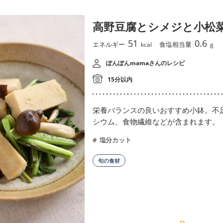
高野豆腐とシメジと小松
51
0.6
エネルギー
食塩相当量
kcal
g
ぽんぽんmamaさんのレシピ
15分以内
栄養バランスの良いおすすめ小鉢。不
シウム、食物繊維などが含まれます。
塩分カット
旬の食材