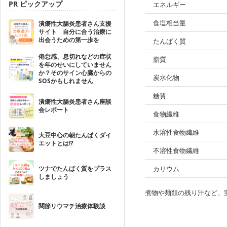
PR ピックアップ
エネルギー
食塩相当量
潰瘍性大腸炎患者さん支援
サイト 自分に合う治療に
出会うための第一歩を
たんぱく質
倦怠感、息切れなどの症状
脂質
を年のせいにしていません
か？そのサイン心臓からの
炭水化物
SOSかもしれません
糖質
潰瘍性大腸炎患者さん座談
会レポート
食物繊維
水溶性食物繊維
大豆中心の朝たんぱくダイ
エットとは!?
不溶性食物繊維
ツナでたんぱく質をプラス
カリウム
しましょう
煮物や麺類の残り汁など、
関節リウマチ治療体験談