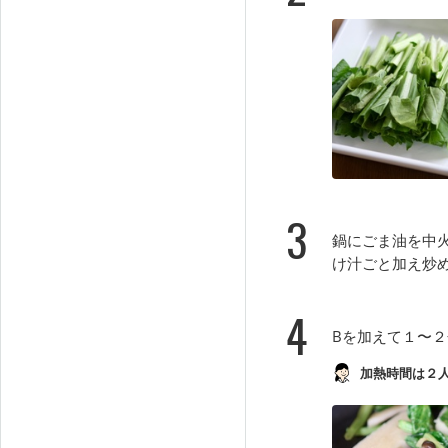
3
鍋にごま油を中
け汁ごと加え炒
4
Bを加えて１〜
加熱時間は２