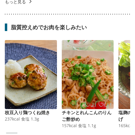
もっと見る
脂質控えめでお肉を楽しみたい
枝豆入り鶏つくね焼き
チキンとれんこんのりん
塩麹の
237
kcal
食塩
1.3
g
ご酢炒め
げ
157
kcal
食塩
1.1
g
165
kcal