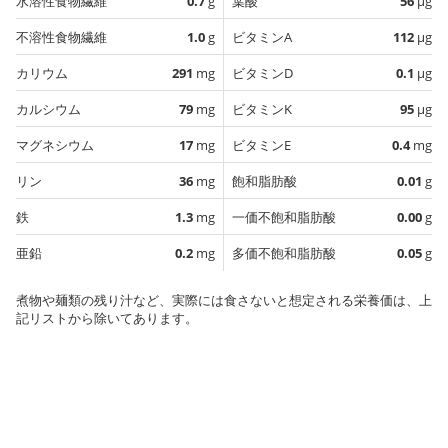
水溶性食物繊維
0.7
g
葉酸
56
µg
不溶性食物繊維
1.0
g
ビタミンA
112
µg
カリウム
291
mg
ビタミンD
0.1
µg
カルシウム
79
mg
ビタミンK
95
µg
マグネシウム
17
mg
ビタミンE
0.4
mg
リン
36
mg
飽和脂肪酸
0.01
g
鉄
1.3
mg
一価不飽和脂肪酸
0.00
g
亜鉛
0.2
mg
多価不飽和脂肪酸
0.05
g
煮物や麺類の残り汁など、実際には食さないと想定される栄養価は、上
記リストから除いてあります。