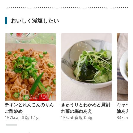
おいしく減塩したい
チキンとれんこんのりん
きゅうりとわかめと貝割
キャベ
ご酢炒め
れ菜の梅肉あえ
油あえ
157
kcal
食塩
1.1
g
15
kcal
食塩
0.4
g
34
kcal