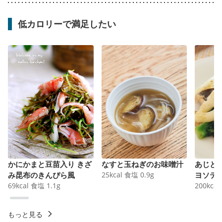
低カロリーで満足したい
かにかまと豆苗入り きざ
なすと玉ねぎのお味噌汁
あじと
み昆布のきんぴら風
25
kcal
食塩
0.9
g
ヨソテ
69
kcal
食塩
1.1
g
200
kcal
もっと見る