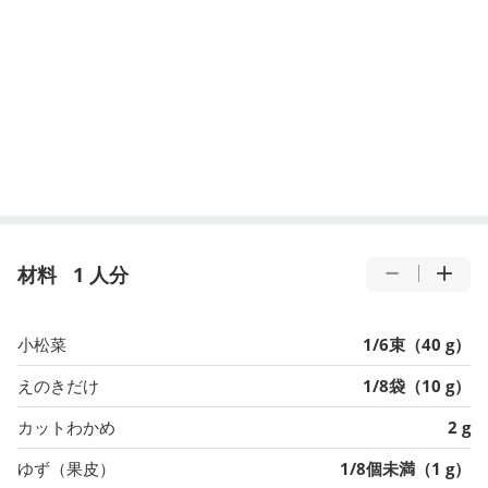
材料
1 人分
小松菜
1/6束（40 g）
えのきだけ
1/8袋（10 g）
カットわかめ
2 g
ゆず（果皮）
1/8個未満（1 g）