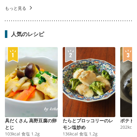
もっと見る
人気のレシピ
具だくさん 高野豆腐の卵
たらとブロッコリーのレ
ポテト
とじ
モン塩炒め
202
kcal
103
kcal
食塩
1.2
g
136
kcal
食塩
1.2
g