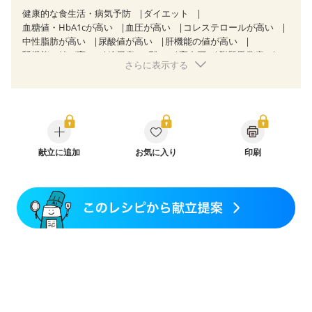
健康的な食生活・病気予防
ダイエット
血糖値・HbA1cが高い
血圧が高い
コレステロールが高い
中性脂肪が高い
尿酸値が高い
肝機能の値が高い
腎機能の値が高い
糖尿病（2型）
高血圧
脂質異常症
さらに表示する
高尿酸血症（痛風）
狭心症
心筋梗塞
心臓弁膜症
心不全
胃ポリープ
逆流性食道炎
胆石症
慢性膵炎（移行期・寛解期）
痔
過敏性腸症候群（IBS）
睡眠時無呼吸症候群
糖尿病性腎症（第１期）
糖尿病性腎症（第２期）
糖尿病性腎症（第３期）
CKD（ステージ１）
CKD（ステージ２）
CKD（ステージ３a）
献立に追加
乳がん（抗がん剤治療中）
お気に入り
印刷
乳がん（ホルモン療法中）
乳がん（放射線治療中）
乳がん治療を終えた方・経過観察中の方など
飲み込みにくい
味の感じ方が変わった
食欲がない
妊娠中(初期)
妊婦健診・体重増加が気になる（初期）
妊婦健診・血圧が気になる（初期）
妊婦健診・血糖値が気になる（初期）
妊娠高血圧(中期)
妊娠糖尿病(初期)
産後（母乳）
産後（混合栄養）
産後（ミルク）
骨折
骨粗しょう症
関節リウマチ
乾癬
貧血対策
ニキビ・肌荒れ
妊活中
更年期