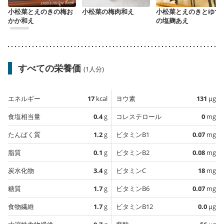
小松菜とえのきの梅お
小松菜の梅肉和え
小松菜とえのきとゆず
かか和え
の塩麹あえ
すべての栄養価
(1人分)
エネルギー
17
kcal
ヨウ素
131
µg
食塩相当量
0.4
g
コレステロール
0
mg
たんぱく質
1.2
g
ビタミンB1
0.07
mg
脂質
0.1
g
ビタミンB2
0.08
mg
炭水化物
3.4
g
ビタミンC
18
mg
糖質
1.7
g
ビタミンB6
0.07
mg
食物繊維
1.7
g
ビタミンB12
0.0
µg