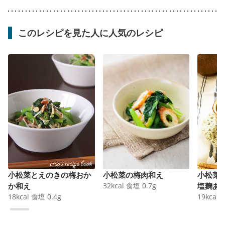
このレシピを見た人に人気のレシピ
小松菜とえのきの梅おか
小松菜の梅肉和え
小松菜
か和え
32
kcal
食塩
0.7
g
塩麹あ
18
kcal
食塩
0.4
g
19
kcal