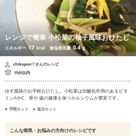
レンジで簡単 小松菜の柚子風味おひたし
17
0.4
エネルギー
kcal
食塩相当量
g
chikapon♡さんのレシピ
15分以内
ゆず風味のお手軽おひたし。小松菜は抗酸化作用のあるビタ
ミンAやC、骨や 歯の健康を保つカルシウムが豊富です。
手間カット
塩分カット
こんな病気・お悩みの方向けのレシピです