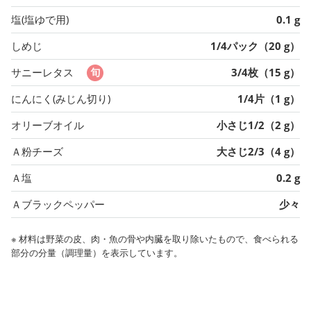
塩(塩ゆで用)
0.1 g
しめじ
1/4パック（20 g）
サニーレタス
3/4枚（15 g）
にんにく(みじん切り)
1/4片（1 g）
オリーブオイル
小さじ1/2（2 g）
Ａ粉チーズ
大さじ2/3（4 g）
Ａ塩
0.2 g
Ａブラックペッパー
少々
※ 材料は野菜の皮、肉・魚の骨や内臓を取り除いたもので、食べられる
部分の分量（調理量）を表示しています。