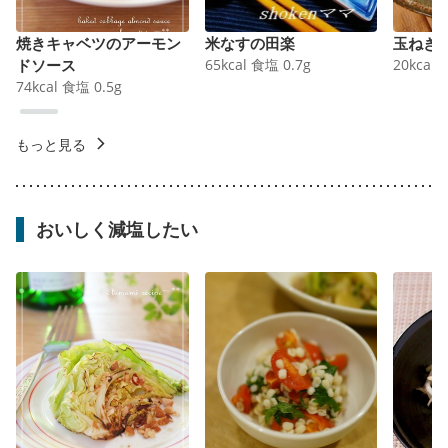
焼きキャベツのアーモン
米なすの田楽
玉ねぎ
ドソース
65
kcal
食塩
0.7
g
20
kcal
74
kcal
食塩
0.5
g
もっと見る
おいしく減塩したい