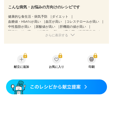
こんな病気・お悩みの方向けのレシピです
健康的な食生活・病気予防
ダイエット
血糖値・HbA1cが高い
血圧が高い
コレステロールが高い
中性脂肪が高い
尿酸値が高い
肝機能の値が高い
腎機能の値が高い
糖尿病（2型）
高血圧
脂質異常症
さらに表示する
高尿酸血症（痛風）
胃ポリープ
胆石症
慢性膵炎（移行期・寛解期）
非アルコール性脂肪肝
痔
慢性便秘症
過敏性腸症候群（IBS）
睡眠時無呼吸症候群
糖尿病性腎症（第１期）
糖尿病性腎症（第２期）
CKD（ステージ１）
CKD（ステージ２）
乳がん（抗がん剤治療中）
乳がん（ホルモン療法中）
乳がん（放射線治療中）
献立に追加
お気に入り
印刷
乳がん治療を終えた方・経過観察中の方など
産後（母乳）
産後（混合栄養）
産後（ミルク）
骨折
骨粗しょう症
関節リウマチ
乾癬
フレイル（年齢に合わせた体作り）
低栄養予防
貧血対策
ニキビ・肌荒れ
妊活中
更年期