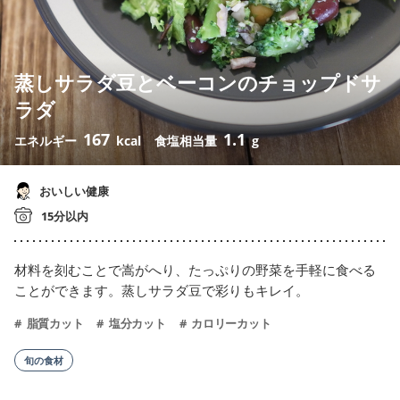
蒸しサラダ豆とベーコンのチョップドサ
ラダ
167
1.1
エネルギー
kcal
食塩相当量
g
おいしい健康
15分以内
材料を刻むことで嵩がへり、たっぷりの野菜を手軽に食べる
ことができます。蒸しサラダ豆で彩りもキレイ。
脂質カット
塩分カット
カロリーカット
旬の食材