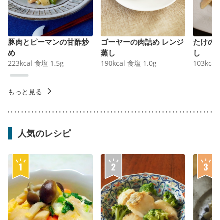
豚肉とピーマンの甘酢炒
ゴーヤーの肉詰め レンジ
たけの
め
蒸し
し
223
kcal
食塩
1.5
g
190
kcal
食塩
1.0
g
103
kcal
もっと見る
人気のレシピ