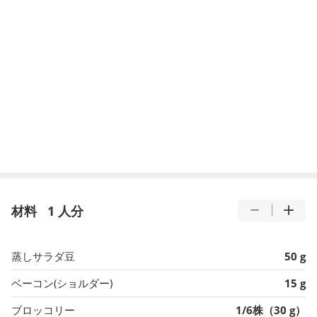
材料
1 人分
蒸しサラダ豆
50 g
ベーコン(ショルダー)
15 g
ブロッコリー
1/6株（30 g）