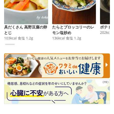
具だくさん 高野豆腐の卵
たらとブロッコリーのレ
ポテト
とじ
モン塩炒め
202
kcal
103
kcal
食塩
1.2
g
136
kcal
食塩
1.2
g