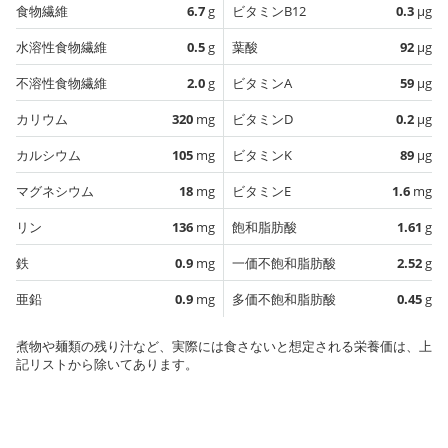
食物繊維
6.7
g
ビタミンB12
0.3
µg
水溶性食物繊維
0.5
g
葉酸
92
µg
不溶性食物繊維
2.0
g
ビタミンA
59
µg
カリウム
320
mg
ビタミンD
0.2
µg
カルシウム
105
mg
ビタミンK
89
µg
マグネシウム
18
mg
ビタミンE
1.6
mg
リン
136
mg
飽和脂肪酸
1.61
g
鉄
0.9
mg
一価不飽和脂肪酸
2.52
g
亜鉛
0.9
mg
多価不飽和脂肪酸
0.45
g
煮物や麺類の残り汁など、実際には食さないと想定される栄養価は、上
記リストから除いてあります。