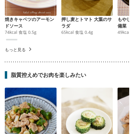
焼きキャベツのアーモン
押し麦とトマト 大葉のサ
もやし
ドソース
ラダ
備菜
74
kcal
食塩
0.5
g
65
kcal
食塩
0.4
g
49
kcal
もっと見る
脂質控えめでお肉を楽しみたい