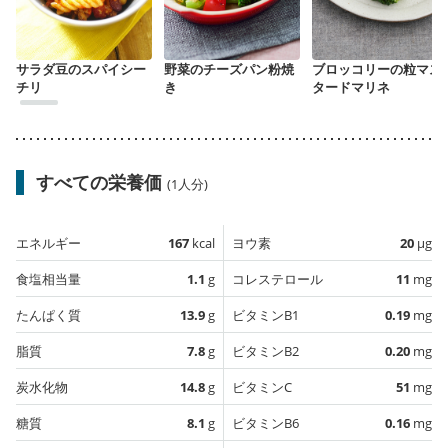
サラダ豆のスパイシー
野菜のチーズパン粉焼
ブロッコリーの粒マス
チリ
き
タードマリネ
すべての栄養価
(1人分)
エネルギー
167
kcal
ヨウ素
20
µg
食塩相当量
1.1
g
コレステロール
11
mg
たんぱく質
13.9
g
ビタミンB1
0.19
mg
脂質
7.8
g
ビタミンB2
0.20
mg
炭水化物
14.8
g
ビタミンC
51
mg
糖質
8.1
g
ビタミンB6
0.16
mg