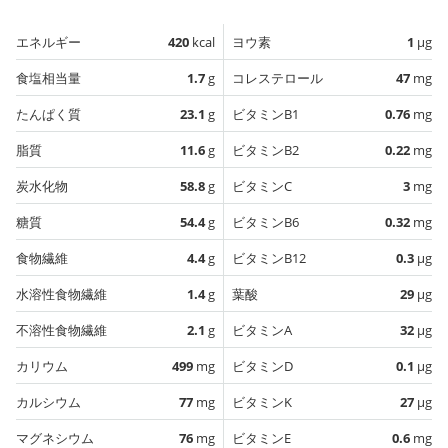
エネルギー
420
kcal
ヨウ素
1
µg
食塩相当量
1.7
g
コレステロール
47
mg
たんぱく質
23.1
g
ビタミンB1
0.76
mg
脂質
11.6
g
ビタミンB2
0.22
mg
炭水化物
58.8
g
ビタミンC
3
mg
糖質
54.4
g
ビタミンB6
0.32
mg
食物繊維
4.4
g
ビタミンB12
0.3
µg
水溶性食物繊維
1.4
g
葉酸
29
µg
不溶性食物繊維
2.1
g
ビタミンA
32
µg
カリウム
499
mg
ビタミンD
0.1
µg
カルシウム
77
mg
ビタミンK
27
µg
マグネシウム
76
mg
ビタミンE
0.6
mg