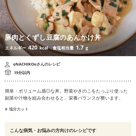
豚肉とくずし豆腐のあんかけ丼
420
1.7
エネルギー
kcal
食塩相当量
g
oNACHIKOoさんのレシピ
15分以内
簡単・ボリューム感◎な丼。野菜やきのこをたっぷり使った
副菜や汁物を組み合わせると、栄養バランスが整います。
塩分カット
こんな病気・お悩みの方向けのレシピです