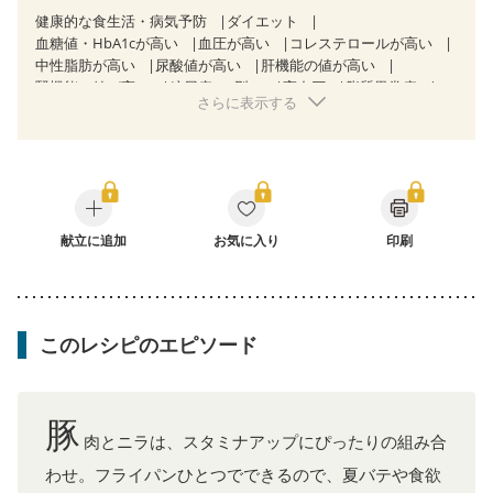
健康的な食生活・病気予防
ダイエット
血糖値・HbA1cが高い
血圧が高い
コレステロールが高い
中性脂肪が高い
尿酸値が高い
肝機能の値が高い
腎機能の値が高い
糖尿病（2型）
高血圧
脂質異常症
さらに表示する
高尿酸血症（痛風）
狭心症
心筋梗塞
心臓弁膜症
心不全
胆石症
慢性膵炎（移行期・寛解期）
非アルコール性脂肪肝
痔
クローン病（寛解期）
過敏性腸症候群（IBS）
睡眠時無呼吸症候群
糖尿病性腎症（第１期）
糖尿病性腎症（第２期）
糖尿病性腎症（第３期）
CKD（ステージ１）
CKD（ステージ２）
献立に追加
乳がん（抗がん剤治療中）
お気に入り
印刷
乳がん（ホルモン療法中）
乳がん（放射線治療中）
乳がん治療を終えた方・経過観察中の方など
胃がん（抗がん剤治療中）
胃がん治療を終えた方・経過観察中の方
このレシピのエピソード
大腸がん治療を終えた方・経過観察中の方
大腸がん（抗がん剤治療中）
大腸がん（放射線治療中）
飲み込みにくい
食欲がない
妊娠中(初期)
妊婦健診・体重増加が気になる（初期）
豚
妊婦健診・血圧が気になる（初期）
肉とニラは、スタミナアップにぴったりの組み合
妊婦健診・血糖値が気になる（初期）
妊娠高血圧(中期)
わせ。フライパンひとつでできるので、夏バテや食欲
妊娠糖尿病(初期)
産後（母乳）
産後（混合栄養）