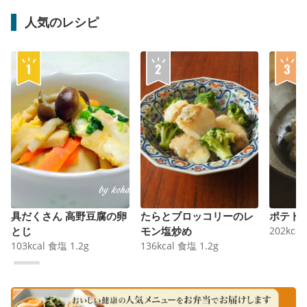
人気のレシピ
具だくさん 高野豆腐の卵
たらとブロッコリーのレ
ポテト
とじ
モン塩炒め
202
kcal
103
kcal
食塩
1.2
g
136
kcal
食塩
1.2
g