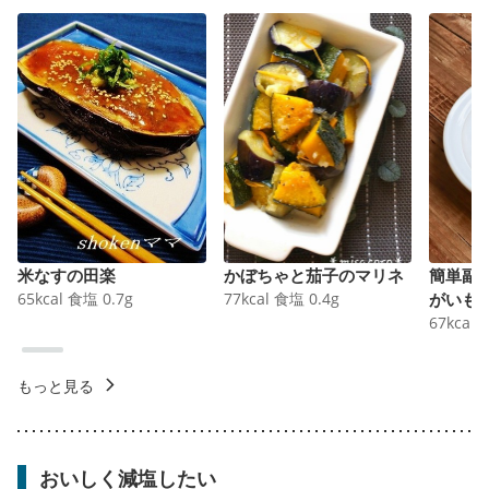
米なすの田楽
かぼちゃと茄子のマリネ
簡単副
65
kcal
食塩
0.7
g
77
kcal
食塩
0.4
g
がいも
67
kcal
もっと見る
おいしく減塩したい