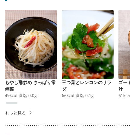
もやし酢炒め さっぱり常
三つ葉とレンコンのサラ
ゴーヤ
備菜
ダ
汁
49
kcal
食塩
0.0
g
66
kcal
食塩
0.1
g
61
kcal
もっと見る