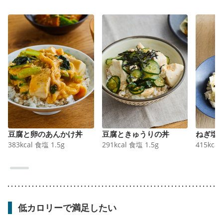
豆腐と卵のあんかけ丼
豆腐ときゅうりの丼
ねぎ塩
383
kcal
食塩
1.5
g
291
kcal
食塩
1.5
g
415
kcal
低カロリーで満足したい