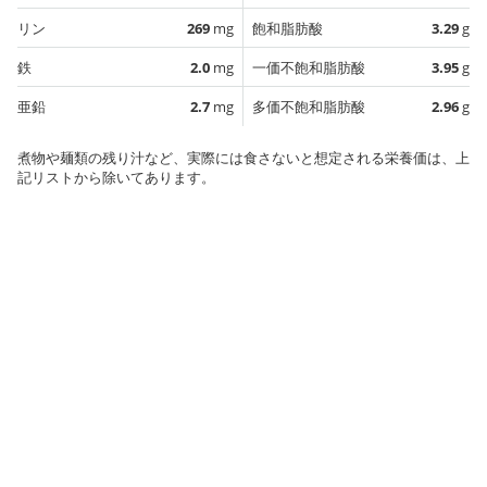
リン
269
mg
飽和脂肪酸
3.29
g
鉄
2.0
mg
一価不飽和脂肪酸
3.95
g
亜鉛
2.7
mg
多価不飽和脂肪酸
2.96
g
煮物や麺類の残り汁など、実際には食さないと想定される栄養価は、上
記リストから除いてあります。