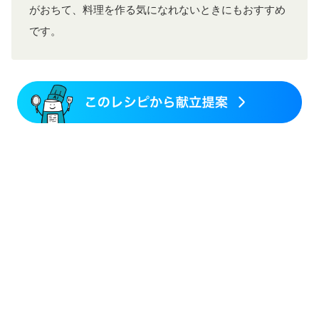
産後（ミルク）
骨折
骨粗しょう症
関節リウマチ
がおちて、料理を作る気になれないときにもおすすめ
乾癬
フレイル（年齢に合わせた体作り）
低栄養予防
です。
貧血対策
ニキビ・肌荒れ
妊活中
更年期