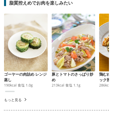
脂質控えめでお肉を楽しみたい
ゴーヤーの肉詰め レンジ
豚とトマトのさっぱり炒
鶏むね
蒸し
め
ック照
190
kcal
食塩
1.0
g
213
kcal
食塩
1.1
g
286
kcal
もっと見る