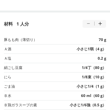
材料
1 人分
豚もも肉（薄切り）
70 g
Ａ酒
小さじ1弱（4 g）
Ａ塩
0.2 g
絹ごし豆腐
1/4丁（80 g）
にら
1/8束（10 g）
ごま油
小さじ1/4（1 g）
Ｂ水
60 ml（60 g）
Ｂ鶏ガラスープの素
小さじ1/6強（0.5 g）