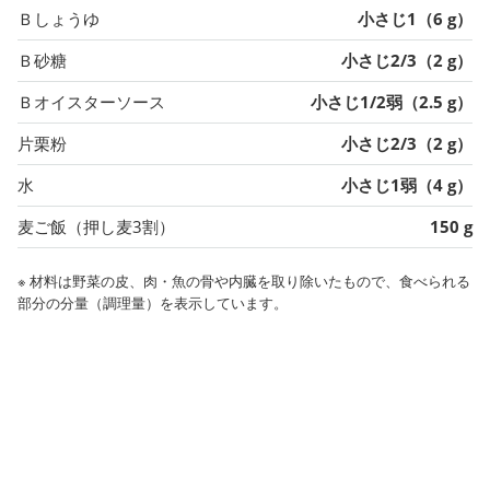
Ｂしょうゆ
小さじ1（6 g）
Ｂ砂糖
小さじ2/3（2 g）
Ｂオイスターソース
小さじ1/2弱（2.5 g）
片栗粉
小さじ2/3（2 g）
水
小さじ1弱（4 g）
麦ご飯（押し麦3割）
150 g
※ 材料は野菜の皮、肉・魚の骨や内臓を取り除いたもので、食べられる
部分の分量（調理量）を表示しています。