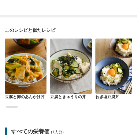
このレシピと似たレシピ
豆腐と卵のあんかけ丼
豆腐ときゅうりの丼
ねぎ塩豆腐丼
すべての栄養価
(1人分)