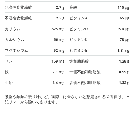
水溶性食物繊維
2.7
g
葉酸
116
µg
不溶性食物繊維
2.5
g
ビタミンA
65
µg
カリウム
325
mg
ビタミンD
5.6
µg
カルシウム
66
mg
ビタミンK
78
µg
マグネシウム
52
mg
ビタミンE
1.8
mg
リン
169
mg
飽和脂肪酸
1.28
g
鉄
2.1
mg
一価不飽和脂肪酸
4.99
g
亜鉛
1.4
mg
多価不飽和脂肪酸
1.32
g
煮物や麺類の残り汁など、実際には食さないと想定される栄養価は、上
記リストから除いてあります。