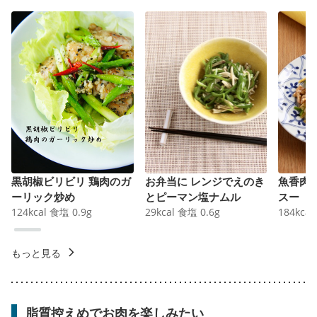
黒胡椒ビリビリ 鶏肉のガ
お弁当に レンジでえのき
魚香肉
ーリック炒め
とピーマン塩ナムル
スー
124
kcal
食塩
0.9
g
29
kcal
食塩
0.6
g
184
kcal
もっと見る
脂質控えめでお肉を楽しみたい