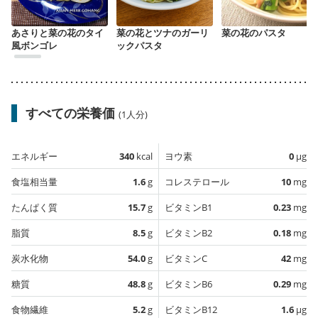
あさりと菜の花のタイ
菜の花とツナのガーリ
菜の花のパスタ
風ボンゴレ
ックパスタ
すべての栄養価
(1人分)
エネルギー
340
kcal
ヨウ素
0
µg
食塩相当量
1.6
g
コレステロール
10
mg
たんぱく質
15.7
g
ビタミンB1
0.23
mg
脂質
8.5
g
ビタミンB2
0.18
mg
炭水化物
54.0
g
ビタミンC
42
mg
糖質
48.8
g
ビタミンB6
0.29
mg
食物繊維
5.2
g
ビタミンB12
1.6
µg