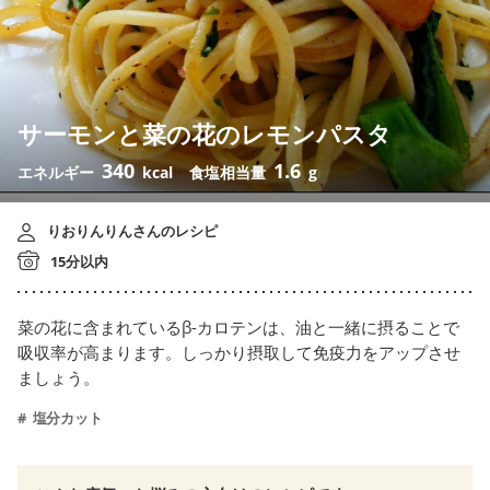
サーモンと菜の花のレモンパスタ
340
1.6
エネルギー
kcal
食塩相当量
g
りおりんりんさんのレシピ
15分以内
菜の花に含まれているβ-カロテンは、油と一緒に摂ることで
吸収率が高まります。しっかり摂取して免疫力をアップさせ
ましょう。
塩分カット