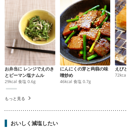
お弁当に レンジでえのき
にんにくの芽と蒟蒻の味
えびと
とピーマン塩ナムル
噌炒め
72
kcal
29
kcal
食塩
0.6
g
46
kcal
食塩
0.7
g
もっと見る
おいしく減塩したい