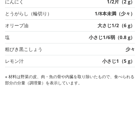
にんにく
1/2片（2 g）
とうがらし（輪切り）
1/8本未満（少々）
オリーブ油
大さじ1/2（6 g）
塩
小さじ1/6弱（0.8 g）
粗びき黒こしょう
少々
レモン汁
小さじ1（5 g）
※ 材料は野菜の皮、肉・魚の骨や内臓を取り除いたもので、食べられる
部分の分量（調理量）を表示しています。