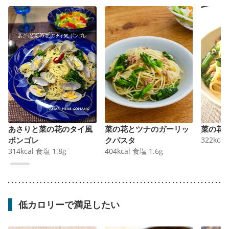
あさりと菜の花のタイ風
菜の花とツナのガーリッ
菜の花
ボンゴレ
クパスタ
322
kcal
314
kcal
食塩
1.8
g
404
kcal
食塩
1.6
g
低カロリーで満足したい