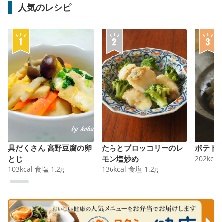
人気のレシピ
具だくさん 高野豆腐の卵
たらとブロッコリーのレ
ポテト
とじ
モン塩炒め
202
kcal
103
kcal
食塩
1.2
g
136
kcal
食塩
1.2
g