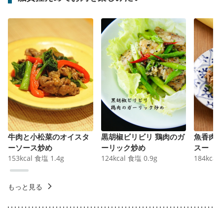
牛肉と小松菜のオイスタ
黒胡椒ビリビリ 鶏肉のガ
魚香肉
ーソース炒め
ーリック炒め
スー
153
kcal
食塩
1.4
g
124
kcal
食塩
0.9
g
184
kcal
もっと見る