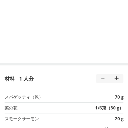
材料
1 人分
スパゲッティ（乾）
70 g
菜の花
1/6束（30 g）
スモークサーモン
20 g