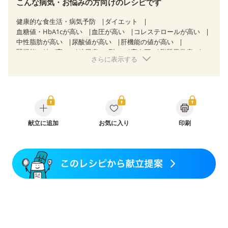
こんな病気・お悩みの方向けのレシピです
健康的な食生活・病気予防
ダイエット
血糖値・HbA1cが高い
血圧が高い
コレステロールが高い
中性脂肪が高い
尿酸値が高い
肝機能の値が高い
腎機能の値が高い
糖尿病（2型）
高血圧
脂質異常症
さらに表示する
高尿酸血症（痛風）
狭心症
心筋梗塞
心臓弁膜症
心不全
胃ポリープ
胆石症
慢性膵炎（移行期・寛解期）
非アルコール性脂肪肝
慢性便秘症
過敏性腸症候群（IBS）
睡眠時無呼吸症候群
糖尿病性腎症（第１期）
糖尿病性腎症（第２期）
糖尿病性腎症（第３期）
CKD（ステージ１）
CKD（ステージ２）
献立に追加
CKD（ステージ３a）
お気に入り
印刷
CKD（ステージ３b）
透析
乳がん（抗がん剤治療中）
乳がん（ホルモン療法中）
乳がん（放射線治療中）
乳がん治療を終えた方・経過観察中の方など
食欲がない
産後（ミルク）
骨折
骨粗しょう症
関節リウマチ
乾癬
フレイル（年齢に合わせた体作り）
低栄養予防
貧血対策
ニキビ・肌荒れ
妊活中
更年期