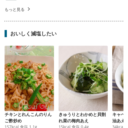
もっと見る
おいしく減塩したい
チキンとれんこんのりん
きゅうりとわかめと貝割
キャベ
ご酢炒め
れ菜の梅肉あえ
油あえ
157
kcal
食塩
1.1
g
15
kcal
食塩
0.4
g
34
kcal