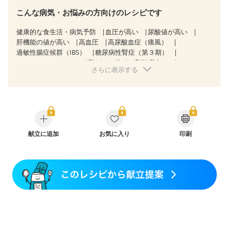
こんな病気・お悩みの方向けのレシピです
健康的な食生活・病気予防
血圧が高い
尿酸値が高い
肝機能の値が高い
高血圧
高尿酸血症（痛風）
過敏性腸症候群（IBS）
糖尿病性腎症（第３期）
CKD（ステージ３a）
乳がん（抗がん剤治療中）
さらに表示する
乳がん（ホルモン療法中）
乳がん（放射線治療中）
乳がん治療を終えた方・経過観察中の方など
味の感じ方が変わった
食欲がない
産後（ミルク）
骨折
骨粗しょう症
関節リウマチ
フレイル（年齢に合わせた体作り）
低栄養予防
貧血対策
ニキビ・肌荒れ
妊活中
更年期
献立に追加
お気に入り
印刷