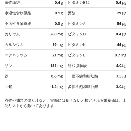
食物繊維
0.4
g
ビタミンB12
0.4
µg
水溶性食物繊維
0.1
g
葉酸
29
µg
不溶性食物繊維
0.3
g
ビタミンA
54
µg
カリウム
288
mg
ビタミンD
0.4
µg
カルシウム
19
mg
ビタミンK
44
µg
マグネシウム
21
mg
ビタミンE
0.7
mg
リン
151
mg
飽和脂肪酸
4.04
g
鉄
0.6
mg
一価不飽和脂肪酸
7.55
g
亜鉛
1.2
mg
多価不飽和脂肪酸
3.04
g
煮物や麺類の残り汁など、実際には食さないと想定される栄養価は、上
記リストから除いてあります。