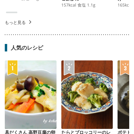
157
kcal
食塩
1.1
g
165
kcal
もっと見る
人気のレシピ
具だくさん 高野豆腐の卵
たらとブロッコリーのレ
ポテト