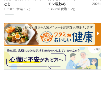
とじ
モン塩炒め
202
kcal
103
kcal
食塩
1.2
g
136
kcal
食塩
1.2
g