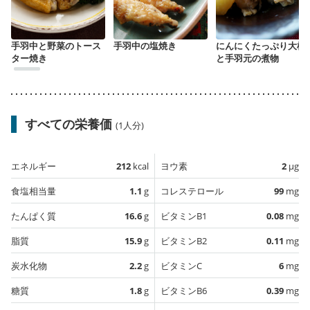
手羽中と野菜のトース
手羽中の塩焼き
にんにくたっぷり大根
ター焼き
と手羽元の煮物
すべての栄養価
(1人分)
エネルギー
212
kcal
ヨウ素
2
µg
食塩相当量
1.1
g
コレステロール
99
mg
たんぱく質
16.6
g
ビタミンB1
0.08
mg
脂質
15.9
g
ビタミンB2
0.11
mg
炭水化物
2.2
g
ビタミンC
6
mg
糖質
1.8
g
ビタミンB6
0.39
mg