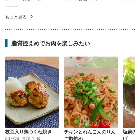
もっと見る
脂質控えめでお肉を楽しみたい
枝豆入り鶏つくね焼き
チキンとれんこんのりん
塩麹の
237
kcal
食塩
1.3
g
ご酢炒め
げ