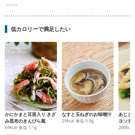
低カロリーで満足したい
かにかまと豆苗入り きざ
なすと玉ねぎのお味噌汁
あじと
み昆布のきんぴら風
25
kcal
食塩
0.9
g
ヨソテ
69
kcal
食塩
1.1
g
200
kcal