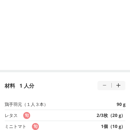
材料
1 人分
鶏手羽元（１人３本）
90 g
レタス
2/3枚（20 g）
ミニトマト
1個（10 g）