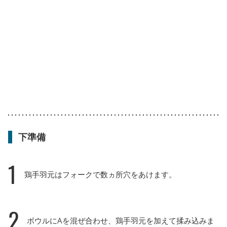
下準備
1
鶏手羽元はフォークで数ヵ所穴をあけます。
2
ボウルにAを混ぜ合わせ、鶏手羽元を加えて揉み込みま