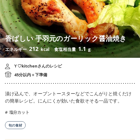
香ばしい 手羽元のガーリック醤油焼き
212
1.1
エネルギー
kcal
食塩相当量
g
Ｙ♡kitchenさんのレシピ
45分以内＋下準備
漬け込んで、オーブントースターなどでこんがりと焼くだけ
の簡単レシピ。にんにくが効いた食欲そそる一品です。
塩分カット
旬の食材