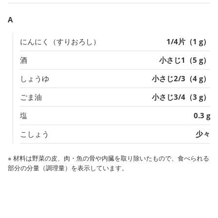
A
にんにく（すりおろし）
1/4片（1 g）
酒
小さじ1（5 g）
しょうゆ
小さじ2/3（4 g）
ごま油
小さじ3/4（3 g）
塩
0.3 g
こしょう
少々
※ 材料は野菜の皮、肉・魚の骨や内臓を取り除いたもので、食べられる
部分の分量（調理量）を表示しています。