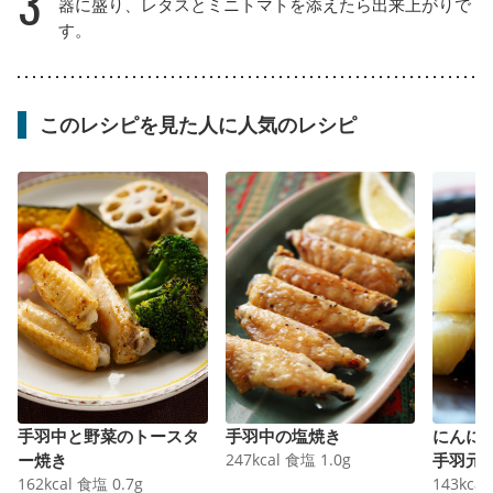
3
器に盛り、レタスとミニトマトを添えたら出来上がりで
す。
このレシピを見た人に人気のレシピ
手羽中と野菜のトースタ
手羽中の塩焼き
にんに
ー焼き
247
kcal
食塩
1.0
g
手羽元
162
kcal
食塩
0.7
g
143
kcal